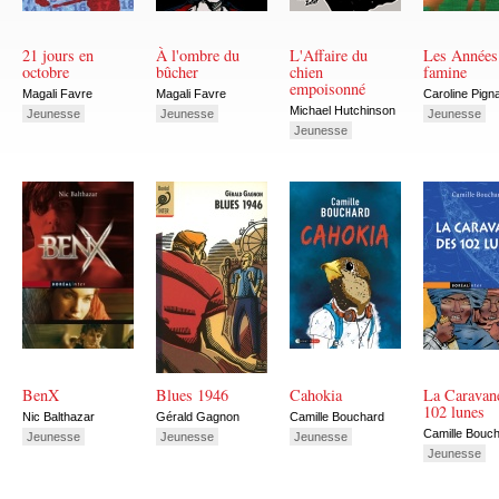
21 jours en
À l'ombre du
L'Affaire du
Les Années
octobre
bûcher
chien
famine
empoisonné
Magali Favre
Magali Favre
Caroline Pign
Michael Hutchinson
Jeunesse
Jeunesse
Jeunesse
Jeunesse
BenX
Blues 1946
Cahokia
La Caravan
102 lunes
Nic Balthazar
Gérald Gagnon
Camille Bouchard
Camille Bouc
Jeunesse
Jeunesse
Jeunesse
Jeunesse