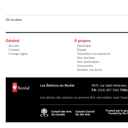
89 résultats
Général
À propos
Accueil
Historique
Contact
Équipe
Foreign rights
Soumettre un manuscrit
Nos lauréats
Nos partenaires
Documents
Acheter nos livres
Les Éditions du Boréal
3970, rue Saint-Ambroise
Tél
: (514) 287-7401
Téléc
Les photos des auteurs ne peuvent être reproduites sans l'autor