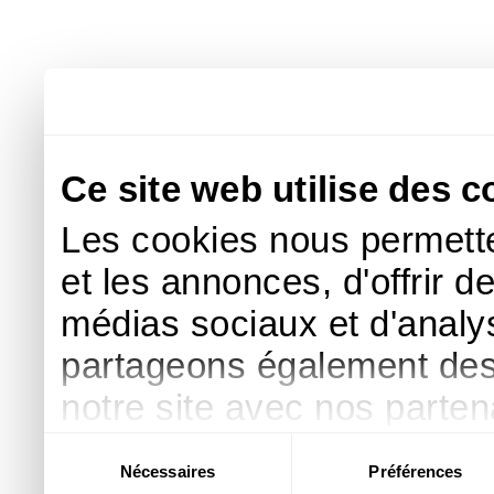
Ce site web utilise des c
Les cookies nous permette
et les annonces, d'offrir d
médias sociaux et d'analys
partageons également des i
notre site avec nos parte
publicité et d'analyse, qu
Sélection
Nécessaires
Préférences
du
d'autres informations que 