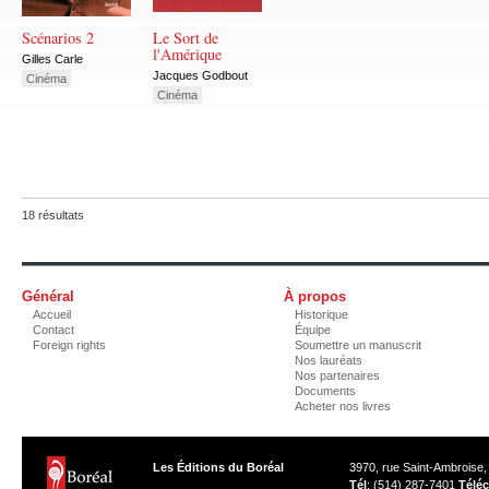
Scénarios 2
Le Sort de
l'Amérique
Gilles Carle
Jacques Godbout
Cinéma
Cinéma
18 résultats
Général
À propos
Accueil
Historique
Contact
Équipe
Foreign rights
Soumettre un manuscrit
Nos lauréats
Nos partenaires
Documents
Acheter nos livres
Les Éditions du Boréal
3970, rue Saint-Ambroise
Tél
: (514) 287-7401
Téléc