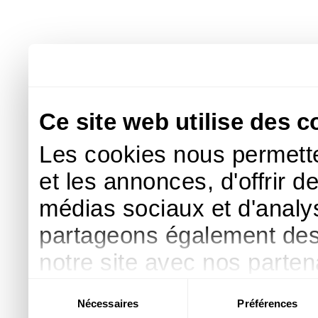
Ce site web utilise des c
Les cookies nous permette
et les annonces, d'offrir d
médias sociaux et d'analys
partageons également des i
notre site avec nos parte
publicité et d'analyse, qu
Sélection
Nécessaires
Préférences
du
d'autres informations que 