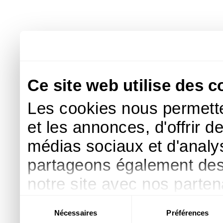
Ce site web utilise des c
Les cookies nous permette
et les annonces, d'offrir d
médias sociaux et d'analys
partageons également des i
notre site avec nos parte
publicité et d'analyse, qu
Sélection
Nécessaires
Préférences
du
d'autres informations que 