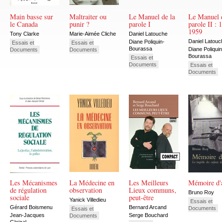
Main basse sur
Maltraiter ou
Le Manuel de la
Le Manuel 
le Canada
punir ?
parole I
parole II : 
1959
Tony Clarke
Marie-Aimée Cliche
Daniel Latouche
Daniel Latouc
Diane Poliquin-
Essais et
Essais et
Bourassa
Diane Poliquin
Documents
Documents
Bourassa
Essais et
Documents
Essais et
Documents
Les Mécanismes
La Médecine en
Les Meilleurs
Mémoire d'a
de régulation
observation
Lieux communs,
Bruno Roy
sociale
peut-être
Yanick Villedieu
Essais et
Gérard Boismenu
Bernard Arcand
Documents
Essais et
Jean-Jacques
Serge Bouchard
Documents