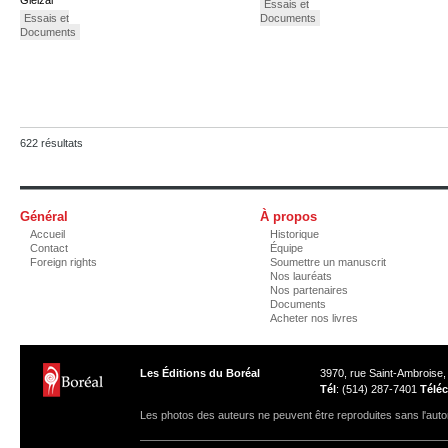
Gleizal
Essais et
Essais et
Documents
Documents
622 résultats
Général
À propos
Accueil
Historique
Contact
Équipe
Foreign rights
Soumettre un manuscrit
Nos lauréats
Nos partenaires
Documents
Acheter nos livres
Les Éditions du Boréal
3970, rue Saint-Ambroise
Tél
: (514) 287-7401
Téléc
Les photos des auteurs ne peuvent être reproduites sans l'autor