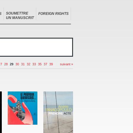
SOUMETTRE
S
FOREIGN RIGHTS
UN MANUSCRIT
27
28
29
30
31
32
33
35
37
39
suivant »