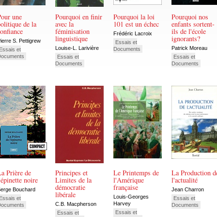
Pour une
Pourquoi en finir
Pourquoi la loi
Pourquoi nos
olitique de la
avec la
101 est un échec
enfants sortent-
onfiance
féminisation
ils de l'école
Frédéric Lacroix
linguistique
ignorants?
ierre S. Pettigrew
Essais et
Louise-L. Larivière
Patrick Moreau
Documents
Essais et
Documents
Essais et
Essais et
Documents
Documents
a Prière de
Principes et
Le Printemps de
La Production d
'épinette noire
Limites de la
l'Amérique
l'actualité
démocratie
française
erge Bouchard
Jean Charron
libérale
Louis-Georges
Essais et
Essais et
Harvey
C.B. Macpherson
Documents
Documents
Essais et
Essais et