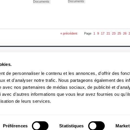
Documents
Documents
« précédent
Page
1
9
17
21
23
25
26
À propos
Actualités
Historique
Événement
okies.
Équipe
Prix et mentions
Soumettre un manuscrit
Communiqué
Nos lauréats
t de personnaliser le contenu et les annonces, d'offrir des fonct
Nos partenaires
ux et d'analyser notre trafic. Nous partageons également des in
Documents
Acheter nos livres
site avec nos partenaires de médias sociaux, de publicité et d'anal
 avec d'autres informations que vous leur avez fournies ou qu'il
3970, rue Saint-Ambroise, Montréal (Québec), Canada H4C 2C7
boreal
lisation de leurs services.
Tél
: (514) 287-7401
Téléc
: (514) 287-7664
 peuvent être reproduites sans l'autorisation des Éditions du Boréal.
Préférences
Statistiques
Market