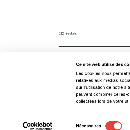
622 résultats
Général
Accueil
Ce site web utilise des co
Contact
Foreign rights
Les cookies nous permetten
relatives aux médias socia
sur l'utilisation de notre 
peuvent combiner celles-ci
Les Éditions du Boréal
collectées lors de votre uti
Les photos des auteurs ne
Sélection
Nécessaires
du