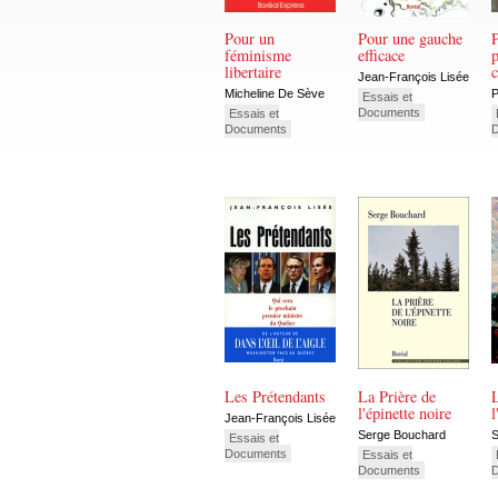
Pour un
Pour une gauche
féminisme
efficace
p
libertaire
c
Jean-François Lisée
Micheline De Sève
P
Essais et
Documents
Essais et
Documents
Les Prétendants
La Prière de
L
l'épinette noire
l
Jean-François Lisée
Serge Bouchard
S
Essais et
Documents
Essais et
Documents