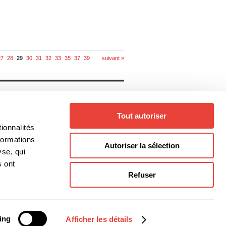
27
28
29
30
31
32
33
35
37
39
suivant »
Notre catalogue
Livres
Auteurs
Tout autoriser
Collections
Thèmes
ionnalités
Genres
formations
Autoriser la sélection
yse, qui
s ont
Refuser
@editionsboreal.qc.ca
ing
Afficher les détails