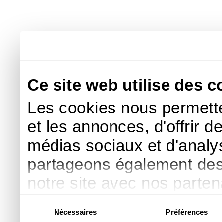
Ce site web utilise des c
Les cookies nous permette
et les annonces, d'offrir d
médias sociaux et d'analys
partageons également des i
notre site avec nos parte
publicité et d'analyse, qu
Sélection
Nécessaires
Préférences
du
d'autres informations que 