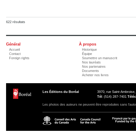
622 résultats
Général
À propos
Accueil
Historique
Contact
Équipe
Foreign rights
Soumettre un manuscrit
Nos lauréats
Nos partenaires
Documents
Acheter nos livres
Les Éditions du Boréal
3970, rue Saint-Ambroise
Tél
: (514) 287-7401
Téléc
Les photos des auteurs ne peuvent être reproduites sans l'autor