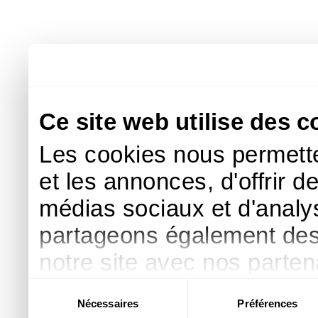
Ce site web utilise des c
Les cookies nous permette
et les annonces, d'offrir d
médias sociaux et d'analys
partageons également des i
notre site avec nos parte
publicité et d'analyse, qu
Sélection
Nécessaires
Préférences
du
d'autres informations que 