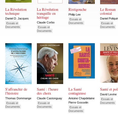
La Révolution
La Révolution
Ristigouche
Le Roman
technique
tranquille en
colonial
Philip Lee
héritage
Daniel D. Jacques
Daniel Poliqui
Essais et
Claude Corbo
Documents
Essais et
Essais et
Documents
Documents
Essais et
Documents
S'affranchir de
Santé : l'heure
La Santé
Santé et pol
l'histoire
des choix
contagieuse
David Levine
Thomas Dommange
Claude Castonguay
Antoine Chapdelaine
Essais et
Pierre Gosselin
Documents
Essais et
Essais et
Documents
Documents
Essais et
Documents