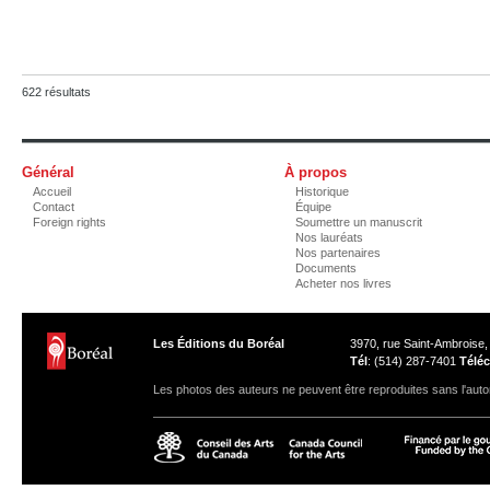
622 résultats
Général
À propos
Accueil
Historique
Contact
Équipe
Foreign rights
Soumettre un manuscrit
Nos lauréats
Nos partenaires
Documents
Acheter nos livres
Les Éditions du Boréal
3970, rue Saint-Ambroise
Tél
: (514) 287-7401
Téléc
Les photos des auteurs ne peuvent être reproduites sans l'autor