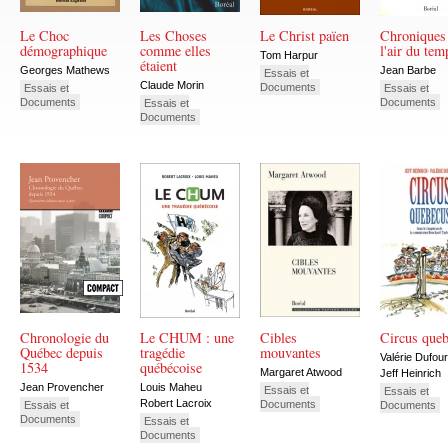
Le Choc
Les Choses
Le Christ païen
Chroniques
démographique
comme elles
l'air du tem
Tom Harpur
étaient
Georges Mathews
Jean Barbe
Essais et
Claude Morin
Documents
Essais et
Essais et
Documents
Documents
Essais et
Documents
Chronologie du
Le CHUM : une
Cibles
Circus que
Québec depuis
tragédie
mouvantes
Valérie Dufour
1534
québécoise
Margaret Atwood
Jeff Heinrich
Jean Provencher
Louis Maheu
Essais et
Essais et
Robert Lacroix
Documents
Essais et
Documents
Documents
Essais et
Documents