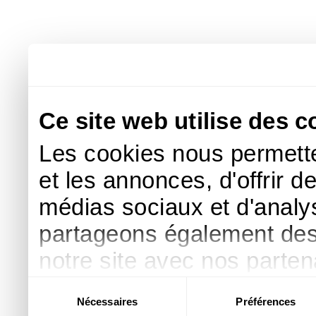
Ce site web utilise des c
Les cookies nous permette
et les annonces, d'offrir d
médias sociaux et d'analys
partageons également des i
notre site avec nos parte
publicité et d'analyse, qu
Sélection
Nécessaires
Préférences
du
d'autres informations que 