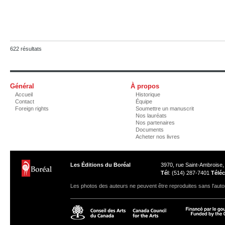
622 résultats
Général
À propos
Accueil
Historique
Contact
Équipe
Foreign rights
Soumettre un manuscrit
Nos lauréats
Nos partenaires
Documents
Acheter nos livres
Les Éditions du Boréal
3970, rue Saint-Ambroise
Tél
: (514) 287-7401
Téléc
Les photos des auteurs ne peuvent être reproduites sans l'autor