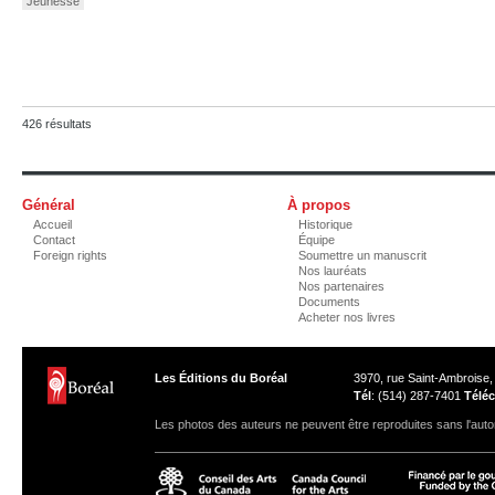
Jeunesse
426 résultats
Général
À propos
Accueil
Historique
Contact
Équipe
Foreign rights
Soumettre un manuscrit
Nos lauréats
Nos partenaires
Documents
Acheter nos livres
Les Éditions du Boréal
3970, rue Saint-Ambroise
Tél
: (514) 287-7401
Téléc
Les photos des auteurs ne peuvent être reproduites sans l'autor