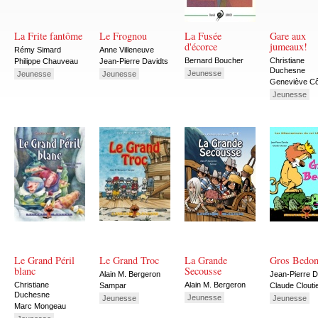
La Frite fantôme
Le Frognou
La Fusée
Gare aux
d'écorce
jumeaux!
Rémy Simard
Anne Villeneuve
Bernard Boucher
Christiane
Philippe Chauveau
Jean-Pierre Davidts
Duchesne
Jeunesse
Jeunesse
Jeunesse
Geneviève Cô
Jeunesse
Le Grand Péril
Le Grand Troc
La Grande
Gros Bedo
blanc
Secousse
Alain M. Bergeron
Jean-Pierre D
Christiane
Alain M. Bergeron
Sampar
Claude Clouti
Duchesne
Jeunesse
Jeunesse
Jeunesse
Marc Mongeau