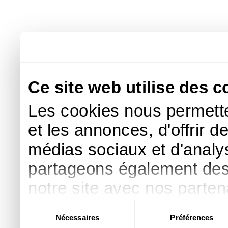
Ce site web utilise des c
Les cookies nous permette
et les annonces, d'offrir d
médias sociaux et d'analys
partageons également des i
notre site avec nos parte
publicité et d'analyse, qu
Sélection
Nécessaires
Préférences
du
d'autres informations que 