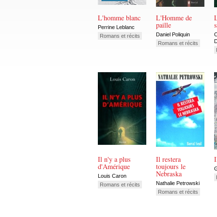
L'homme blanc
L'Homme de
paille
s
Perrine Leblanc
Daniel Poliquin
C
Romans et récits
Romans et récits
Il n'y a plus
Il restera
I
d'Amérique
toujours le
G
Nebraska
Louis Caron
Nathalie Petrowski
Romans et récits
Romans et récits