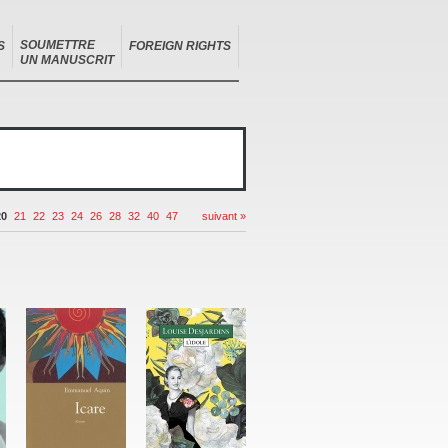
SOUMETTRE
S
FOREIGN RIGHTS
UN MANUSCRIT
20
21
22
23
24
26
28
32
40
47
suivant »