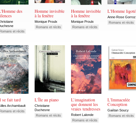
L'Homme des
Homme invisible
Homme invisible
L'Homme ligoté
ilences
à la fenêtre
à la fenêtre
Anne-Rose Gorroz
hristiane
Monique Proulx
Monique Proulx
Romans et récits
Duchesne
Romans et récits
Romans et récits
Romans et récits
l se fait tard
L'Île au piano
L’imagination
L'Immaculée
que donnent les
Conception
illes Archambault
Christiane
vraies tendresses
Duchesne
Gaétan Soucy
Romans et récits
Robert Lalonde
Romans et récits
Romans et récits
Romans et récits