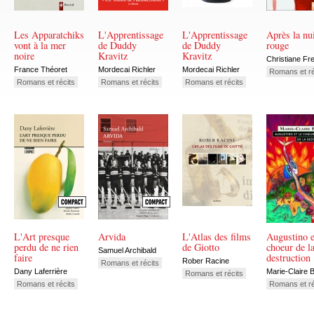
Les Apparatchiks
L'Apprentissage
L'Apprentissage
Après la nu
vont à la mer
de Duddy
de Duddy
rouge
noire
Kravitz
Kravitz
Christiane Fr
France Théoret
Mordecai Richler
Mordecai Richler
Romans et ré
Romans et récits
Romans et récits
Romans et récits
L'Art presque
Arvida
L'Atlas des films
Augustino e
perdu de ne rien
de Giotto
choeur de l
Samuel Archibald
faire
destruction
Rober Racine
Romans et récits
Dany Laferrière
Marie-Claire B
Romans et récits
Romans et récits
Romans et ré