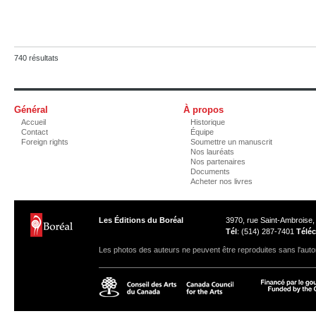
740 résultats
Général
À propos
Accueil
Historique
Contact
Équipe
Foreign rights
Soumettre un manuscrit
Nos lauréats
Nos partenaires
Documents
Acheter nos livres
Les Éditions du Boréal
3970, rue Saint-Ambroise
Tél
: (514) 287-7401
Téléc
Les photos des auteurs ne peuvent être reproduites sans l'autor