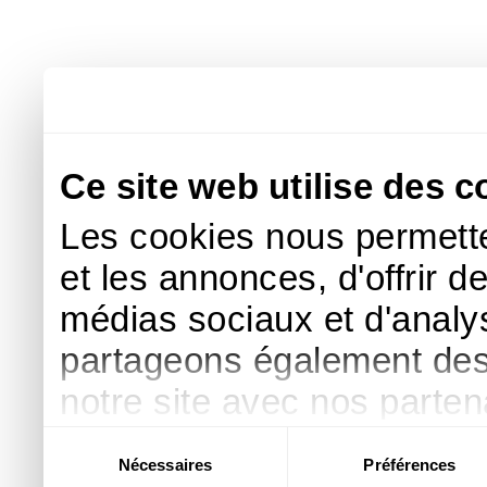
Ce site web utilise des c
Les cookies nous permette
et les annonces, d'offrir d
médias sociaux et d'analys
partageons également des i
notre site avec nos parte
publicité et d'analyse, qu
Sélection
Nécessaires
Préférences
du
d'autres informations que 