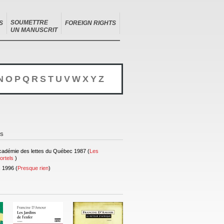
SOUMETTRE
S
FOREIGN RIGHTS
UN MANUSCRIT
N
O
P
Q
R
S
T
U
V
W
X
Y
Z
NS
Académie des lettes du Québec 1987 (
Les
ortels
)
 1996 (
Presque rien
)