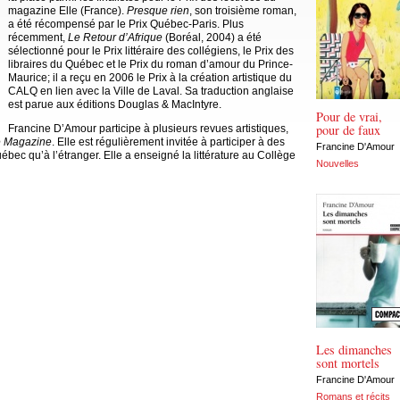
magazine Elle (France).
Presque rien
, son troisième roman,
a été récompensé par le Prix Québec-Paris. Plus
récemment,
Le Retour d’Afrique
(Boréal, 2004) a été
sélectionné pour le Prix littéraire des collégiens, le Prix des
libraires du Québec et le Prix du roman d’amour du Prince-
Maurice; il a reçu en 2006 le Prix à la création artistique du
CALQ en lien avec la Ville de Laval. Sa traduction anglaise
est parue aux éditions Douglas & MacIntyre.
Pour de vrai,
pour de faux
Francine D’Amour participe à plusieurs revues artistiques,
 Magazine
. Elle est régulièrement invitée à participer à des
Francine D'Amour
uébec qu’à l’étranger. Elle a enseigné la littérature au Collège
Nouvelles
Les dimanches
sont mortels
Francine D'Amour
Romans et récits