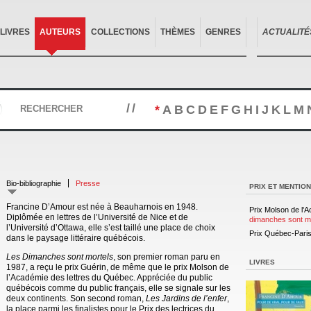
LIVRES
AUTEURS
COLLECTIONS
THÈMES
GENRES
ACTUALITÉ
//
*
A
B
C
D
E
F
G
H
I
J
K
L
M
RECHERCHER
Bio-bibliographie
Presse
PRIX ET MENTIO
Francine D’Amour est née à Beauharnois en 1948.
Prix Molson de l'
Diplômée en lettres de l’Université de Nice et de
dimanches sont m
l’Université d’Ottawa, elle s’est taillé une place de choix
Prix Québec-Paris
dans le paysage littéraire québécois.
Les Dimanches sont mortels
, son premier roman paru en
LIVRES
1987, a reçu le prix Guérin, de même que le prix Molson de
l’Académie des lettres du Québec. Appréciée du public
québécois comme du public français, elle se signale sur les
deux continents. Son second roman,
Les Jardins de l’enfer
,
la place parmi les finalistes pour le Prix des lectrices du