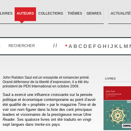
LIVRES
AUTEURS
COLLECTIONS
THÈMES
GENRES
ACTUALITÉ
//
*
A
B
C
D
E
F
G
H
I
J
K
L
M
RECHERCHER
John Ralston Saul est un essayiste et romancier primé.
LIVRES
Grand défenseur de la liberté d’expression, il a été élu
président de PEN International en octobre 2009.
Saul a exercé une influence croissante sur la pensée
politique et économique contemporaine au point d’avoir
été qualifié de « prophète » par le magazine
Time
et de
voir son nom figurer dans la liste des cent principaux
leaders et visionnaires de la prestigieuse revue
Utne
Reader
. Ses quatorze livres ont été traduits en vingt-
sept langues dans trente-six pays.