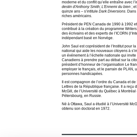
moderne et du conflit qu’elle entraîne avec l’
destin d'Anthony Smith; L'Ennemi du bien
; e
quinze ans – s’intitule
Dark Diversions
. Dans
riches américains.
Président de PEN Canada de 1990 à 1992 et m
contribué à la création du programme Writer
des écrivains et des experts de l’ICORN (l’In
indépendant basé en Norvège.
John Saul est coprésident de l’Institut pour
national qui aide les nouveaux citoyens à s’i
un événement à l’échelle nationale qui invite
Canadiens à prendre part au débat sur la citoy
président d’honneur de l’organisation Le fran
employer le français, et le parrain de PLAN, 
personnes handicapées.
Il est compagnon de l’ordre du Canada et de l’
Lettres de la République française. Il a reçu
McGill, de l’Université du Québec à Montréal e
Pétersbourg, en Russie.
Né à Ottawa, Saul a étudié à l’Université McGi
obtenu son doctorat en 1972.