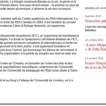
individu. La trilogie comprend
Baraka ou la vie, la gloire et le
t
Paradis Blues
. Son plus récent roman – le premier en plus de
NOUVELLES AU S
 cette œuvre picaresque, il observe la vie des nouveaux
6 janvier 2012
embre actif du Centre québécois du PEN international, il a
Nouvelles pu
s in Exile de PEN Canada en 2004. Il est membre du conseil
ternational Cities of Refuge Network), un organisme
Lisez les ouvrag
tablettes
 la citoyenneté canadienne (ICC), un organisme de bienfaisance
ntégrer. Il a fondé le Symposium LaFontaine-Baldwin de l’ICC,
18 octobre 2011
 de grands penseurs canadiens et internationaux et incite les
«Louis-Hippo
enneté et le bien public. Il est également fondateur et
» de John Sau
çais pour l’avenir, qui encourage les élèves du secondaire à
une organisation à la pointe du progrès qui vient en aide aux
14 octobre 2011
France Daigle
ordre de l’Ontario, et chevalier de l’ordre des Arts et des
du livre de D
 dix-sept diplômes honorifiques, notamment de l’Université
t de l’Université de pédagogie de l'État russe située à Saint-
ll et au King’s College de l’Université de Londres, où il a