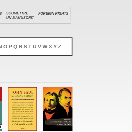
SOUMETTRE
S
FOREIGN RIGHTS
UN MANUSCRIT
N
O
P
Q
R
S
T
U
V
W
X
Y
Z