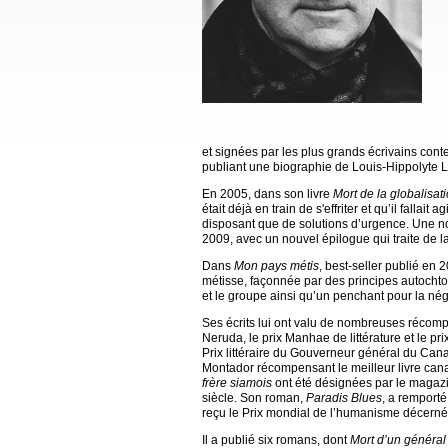
et signées par les plus grands écrivains conte
publiant une biographie de Louis-Hippolyte 
En 2005, dans son livre
Mort de la globalisat
était déjà en train de s'effriter et qu’il fallai
disposant que de solutions d’urgence. Une n
2009, avec un nouvel épilogue qui traite de la
Dans
Mon pays métis
, best-seller publié en
métisse, façonnée par des principes autochton
et le groupe ainsi qu’un penchant pour la nég
Ses écrits lui ont valu de nombreuses récomp
Neruda, le prix Manhae de littérature et le p
Prix littéraire du Gouverneur général du Cana
Montador récompensant le meilleur livre can
frère siamois
ont été désignées par le maga
siècle. Son roman,
Paradis Blues
, a remporté
reçu le Prix mondial de l’humanisme décern
Il a publié six romans, dont
Mort d’un général