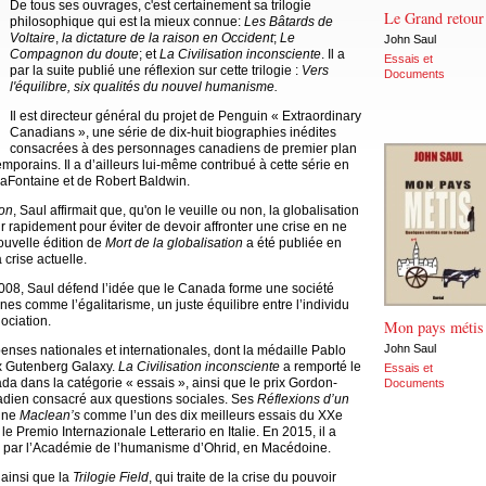
De tous ses ouvrages, c'est certainement sa trilogie
Le Grand retour
philosophique qui est la mieux connue:
Les Bâtards de
Voltaire
,
la dictature de la raison en Occident
;
Le
John Saul
Compagnon du doute
; et
La Civilisation inconsciente
. Il a
Essais et
par la suite publié une réflexion sur cette trilogie :
Vers
Documents
l'équilibre, six qualités du nouvel humanisme.
Il est directeur général du projet de Penguin « Extraordinary
Canadians », une série de dix-huit biographies inédites
consacrées à des personnages canadiens de premier plan
mporains. Il a d’ailleurs lui-même contribué à cette série en
LaFontaine et de Robert Baldwin.
ion
, Saul affirmait que, qu'on le veuille ou non, la globalisation
t agir rapidement pour éviter de devoir affronter une crise en ne
ouvelle édition de
Mort de la globalisation
a été publiée en
 crise actuelle.
 2008, Saul défend l’idée que le Canada forme une société
es comme l’égalitarisme, un juste équilibre entre l’individu
ociation.
Mon pays métis
John Saul
enses nationales et internationales, dont la médaille Pablo
rix Gutenberg Galaxy.
La Civilisation inconsciente
a remporté le
Essais et
da dans la catégorie « essais », ainsi que le prix Gordon-
Documents
adien consacré aux questions sociales. Ses
Réflexions d’un
zine
Maclean’s
comme l’un des dix meilleurs essais du XXe
 le Premio Internazionale Letterario en Italie. En 2015, il a
é par l’Académie de l’humanisme d’Ohrid, en Macédoine.
ainsi que la
Trilogie Field
, qui traite de la crise du pouvoir