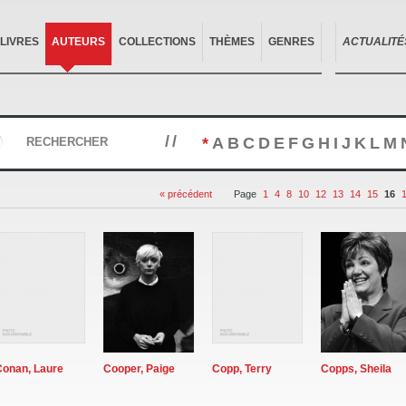
LIVRES
AUTEURS
COLLECTIONS
THÈMES
GENRES
ACTUALITÉ
//
*
A
B
C
D
E
F
G
H
I
J
K
L
M
RECHERCHER
« précédent
Page
1
4
8
10
12
13
14
15
16
Conan, Laure
Cooper, Paige
Copp, Terry
Copps, Sheila