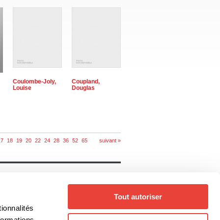
Coulombe-Joly,
Coupland,
Louise
Douglas
17
18
19
20
22
24
28
36
52
65
suivant »
Notre catalogue
Livres
Auteurs
Tout autoriser
Collections
Thèmes
ionnalités
Genres
formations