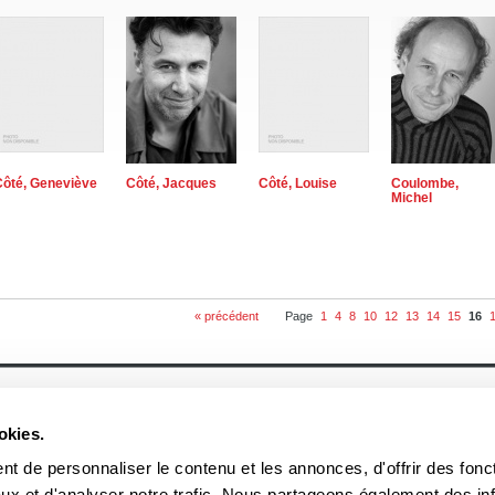
Côté, Geneviève
Côté, Jacques
Côté, Louise
Coulombe,
Michel
« précédent
Page
1
4
8
10
12
13
14
15
16
À propos
Actualités
Historique
Événement
okies.
Équipe
Prix et mentions
Soumettre un manuscrit
Communiqué
Nos lauréats
t de personnaliser le contenu et les annonces, d'offrir des fonct
Nos partenaires
ux et d'analyser notre trafic. Nous partageons également des in
Documents