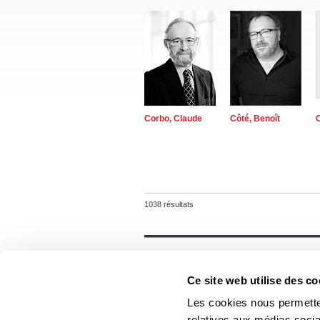
Corbo, Claude
Côté, Benoît
1038 résultats
Général
Accueil
Ce site web utilise des co
Contact
Foreign rights
Les cookies nous permetten
relatives aux médias socia