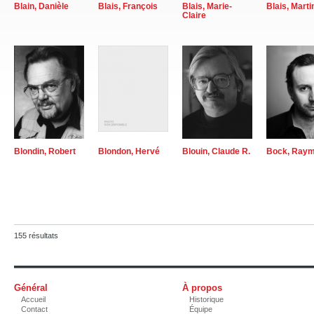
Blain, Danièle
Blais, François
Blais, Marie-
Blais, Marti
Claire
Blondin, Robert
Blondon, Hervé
Blouin, Claude R.
Bock, Ray
155 résultats
Général
À propos
Accueil
Historique
Contact
Équipe