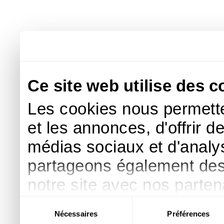
Ce site web utilise des c
Les cookies nous permette
et les annonces, d'offrir d
médias sociaux et d'analys
partageons également des i
notre site avec nos parte
publicité et d'analyse, qu
Sélection
Nécessaires
Préférences
du
d'autres informations que 