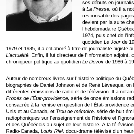
ses débuts en journal
à
La Presse,
où il a n
responsable des pages p
devient par la suite che
l’hebdomadaire
Québe
1974, puis chef de l’in
quotidien
Le Jour
de 19
1979 et 1985, il a collaboré à titre de journaliste pigiste
L’actualité.
Enfin, il fut directeur de l’information adjoint, 
chroniqueur politique au quotidien
Le Devoir
de 1986 à 19
Auteur de nombreux livres sur l’histoire politique du Québ
biographies de Daniel Johnson et de René Lévesque, on l
différentes émissions de radio et de télévision. Il a nota
Procès de l’État-providence,
série de onze émissions ra
consacrée à la remise en question de l’État-providence e
Unis et au Canada, et
Trou de mémoire,
série de huit ém
radiophoniques sur l’enseignement de l’histoire et l’ign
et des Québécois au sujet de leur histoire. À la télévision, 
Radio-Canada,
Louis Riel,
docu-drame télévisé d’un heure