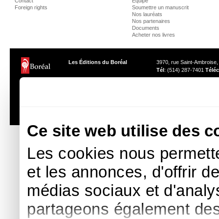
Contact
Équipe
Foreign rights
Soumettre un manuscrit
Nos lauréats
Nos partenaires
Documents
Acheter nos livres
Les Éditions du Boréal
3970, rue Saint-Ambroise
Tél
: (514) 287-7401
Téléc
Les photos des auteurs ne peuvent être reproduites sans l'autor
Ce site web utilise des c
Les cookies nous permette
et les annonces, d'offrir d
médias sociaux et d'analys
partageons également des i