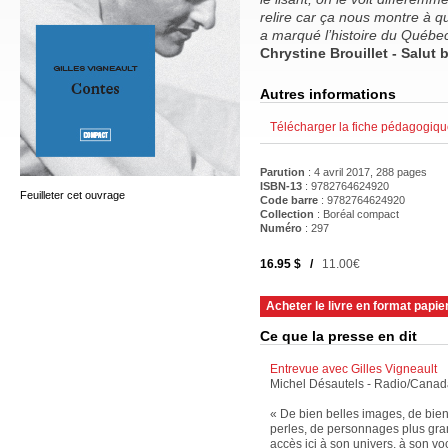
relire car ça nous montre à qu
a marqué l’histoire du Québec
Chrystine Brouillet - Salut 
Autres informations
Télécharger la fiche pédagogiq
Parution
: 4 avril 2017, 288 pages
ISBN-13
: 9782764624920
Feuilleter cet ouvrage
Code barre
:
9782764624920
Collection
: Boréal compact
Numéro
: 297
16.95 $ /
11.00€
Acheter le livre en format papie
Ce que la presse en dit
Entrevue avec Gilles Vigneault
Michel Désautels - Radio/Cana
« De bien belles images, de bien 
perles, de personnages plus gra
accès ici à son univers, à son v