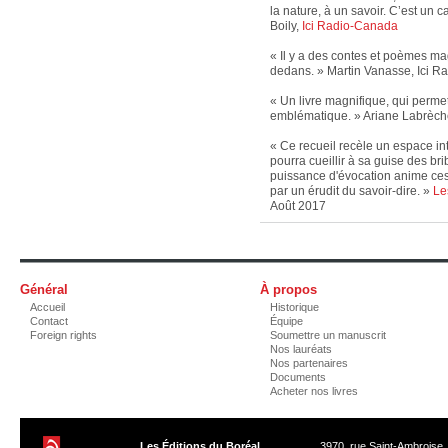
la nature, à un savoir. C’est un
Boily,
Ici Radio-Canada
« Il y a des contes et poèmes ma
dedans. » Martin Vanasse, Ici 
« Un livre magnifique, qui perme
emblématique. » Ariane Labrèch
« Ce recueil recèle un espace in
pourra cueillir à sa guise des b
puissance d'évocation anime ces
par un érudit du savoir-dire. »
Le
Août 2017
Général
À propos
Accueil
Historique
Contact
Équipe
Foreign rights
Soumettre un manuscrit
Nos lauréats
Nos partenaires
Documents
Acheter nos livres
Les Éditions du Boréal
3970, rue Saint-Ambroise