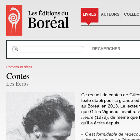
LIVRES
AUTEURS
COLLEC
RECHERCHER
Romans et récits
Contes
Les Écrits
Ce recueil de contes de Gille
texte établi pour la grande éd
au Boréal en 2013. Le lecteur
que Gilles Vigneault avait r
Heure
(1979), de même que l’
qu’il a écrits depuis.
« C’est formidable de redécouv
le lisant, on le voit différemm