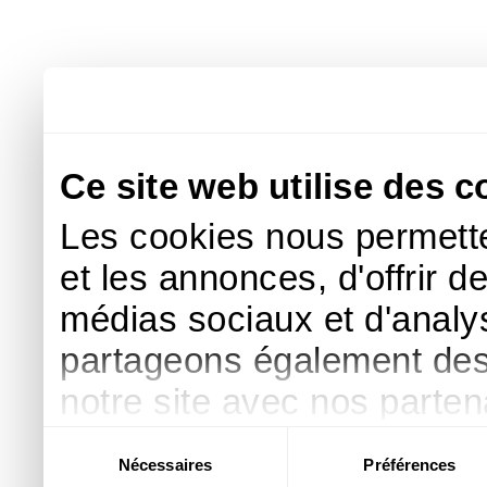
Ce site web utilise des c
Les cookies nous permette
et les annonces, d'offrir d
médias sociaux et d'analys
partageons également des i
notre site avec nos parte
publicité et d'analyse, qu
Sélection
Nécessaires
Préférences
du
d'autres informations que 