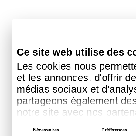
Ce site web utilise des c
Les cookies nous permette
et les annonces, d'offrir d
médias sociaux et d'analys
partageons également des i
notre site avec nos parte
publicité et d'analyse, qu
Sélection
Nécessaires
Préférences
du
d'autres informations que 