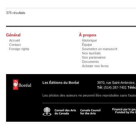
375 résultats
Général
À propos
Accueil
Historique
Contact
Équipe
Foreign rights
Soumettre un manuscrit
Nos lauréats
Nos partenaires
Documents
Acheter nos livres
Les Éditions du Boréal
3970, rue Saint-Ambroise
Tél
: (514) 287-7401
Téléc
Les photos des auteurs ne peuvent être reproduites sans l'autor