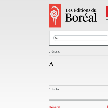
0 résultat
A
0 résultat
Général