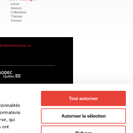
Livres
Auteurs
Collections
Thèmes
Genres
@editionsboreal.qc.ca
Tout autoriser
ionnalités
formations
Autoriser la sélection
yse, qui
s ont