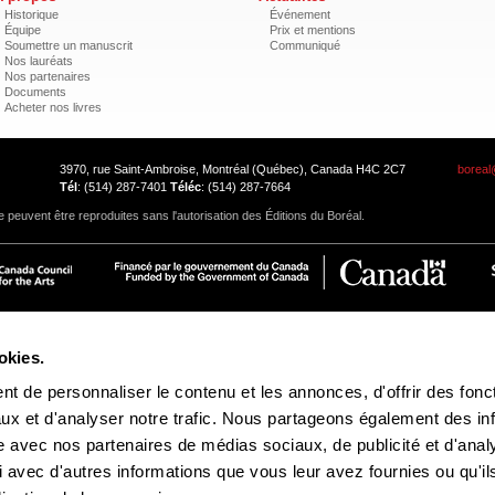
Historique
Événement
Équipe
Prix et mentions
Soumettre un manuscrit
Communiqué
Nos lauréats
Nos partenaires
Documents
Acheter nos livres
3970, rue Saint-Ambroise, Montréal (Québec), Canada H4C 2C7
boreal
Tél
: (514) 287-7401
Téléc
: (514) 287-7664
 peuvent être reproduites sans l'autorisation des Éditions du Boréal.
okies.
t de personnaliser le contenu et les annonces, d'offrir des fonct
ux et d'analyser notre trafic. Nous partageons également des in
site avec nos partenaires de médias sociaux, de publicité et d'anal
 avec d'autres informations que vous leur avez fournies ou qu'il