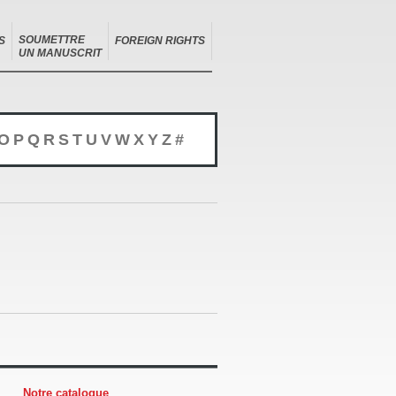
SOUMETTRE
S
FOREIGN RIGHTS
UN MANUSCRIT
O
P
Q
R
S
T
U
V
W
X
Y
Z
#
Notre catalogue