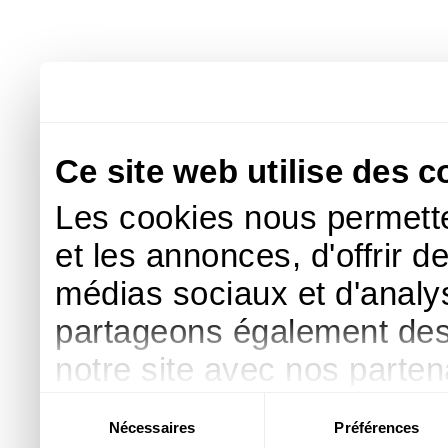
Ce site web utilise des c
Les cookies nous permette
et les annonces, d'offrir d
médias sociaux et d'analys
partageons également des i
notre site avec nos parte
publicité et d'analyse, qu
Sélection
Nécessaires
Préférences
du
d'autres informations que 