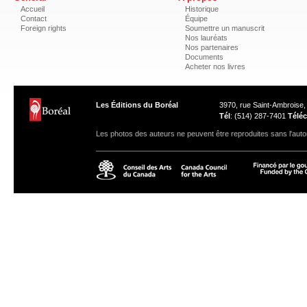
Accueil
Historique
Contact
Équipe
Foreign rights
Soumettre un manuscrit
Nos lauréats
Nos partenaires
Documents
Acheter nos livres
Les Éditions du Boréal
3970, rue Saint-Ambroise
Tél
: (514) 287-7401
Téléc
Les photos des auteurs ne peuvent être reproduites sans l'autor