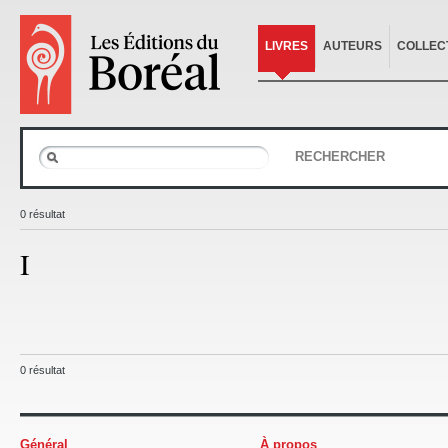
LIVRES
AUTEURS
COLLEC
RECHERCHER
0 résultat
I
0 résultat
Général
À propos