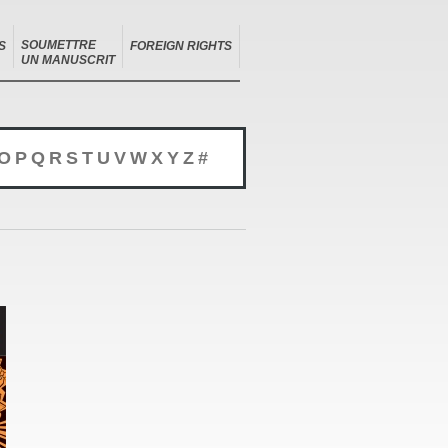
SOUMETTRE
S
FOREIGN RIGHTS
UN MANUSCRIT
O
P
Q
R
S
T
U
V
W
X
Y
Z
#