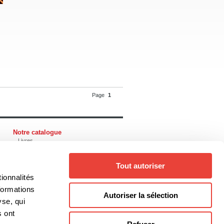
Page
1
Notre catalogue
Livres
Auteurs
Collections
Thèmes
Tout autoriser
Genres
ionnalités
formations
Autoriser la sélection
yse, qui
@editionsboreal.qc.ca
s ont