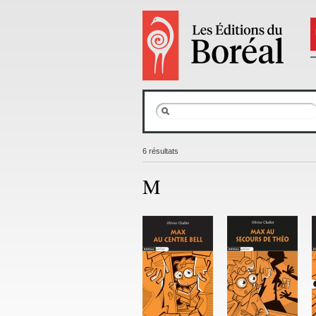
6 résultats
M