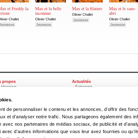
Max et Freddy la
Max et la belle
Max et la filature
Max et le sans-
erreur
inconnue
abri
Olivier Challet
livier Challet
Olivier Challet
Olivier Challet
Jeunesse
Jeunesse
Jeunesse
Jeunesse
À propos
Actualités
Historique
Événement
Équipe
Prix et mentions
Soumettre un manuscrit
Communiqué
okies.
Nos lauréats
Nos partenaires
Documents
t de personnaliser le contenu et les annonces, d'offrir des fonct
Acheter nos livres
ux et d'analyser notre trafic. Nous partageons également des in
site avec nos partenaires de médias sociaux, de publicité et d'anal
3970, rue Saint-Ambroise, Montréal (Québec), Canada H4C 2C7
boreal
 avec d'autres informations que vous leur avez fournies ou qu'il
Tél
: (514) 287-7401
Téléc
: (514) 287-7664