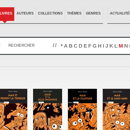
LIVRES
AUTEURS
COLLECTIONS
THÈMES
GENRES
ACTUALITÉ
//
*
A
B
C
D
E
F
G
H
I
J
K
L
M
N
RECHERCHER