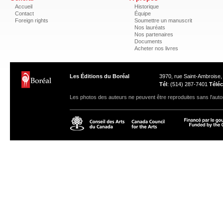
Accueil
Historique
Contact
Équipe
Foreign rights
Soumettre un manuscrit
Nos lauréats
Nos partenaires
Documents
Acheter nos livres
Les Éditions du Boréal
3970, rue Saint-Ambroise
Tél
: (514) 287-7401
Téléc
Les photos des auteurs ne peuvent être reproduites sans l'autor