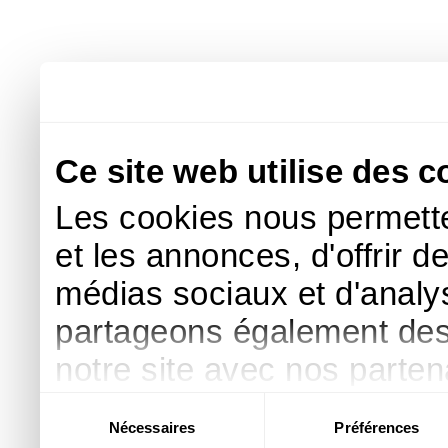
Ce site web utilise des c
Les cookies nous permette
et les annonces, d'offrir d
médias sociaux et d'analys
partageons également des i
notre site avec nos parte
publicité et d'analyse, qu
Sélection
Nécessaires
Préférences
du
d'autres informations que 