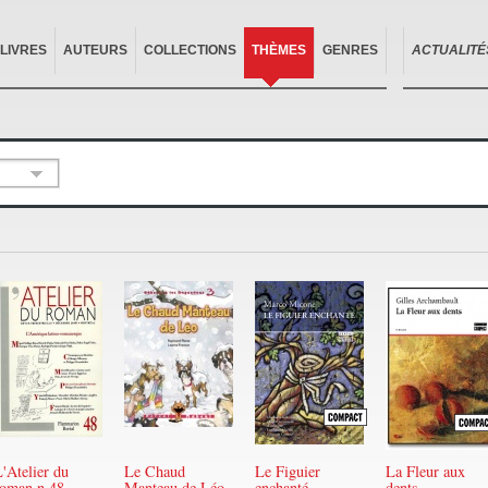
LIVRES
AUTEURS
COLLECTIONS
THÈMES
GENRES
ACTUALITÉ
'Atelier du
Le Chaud
Le Figuier
La Fleur aux
roman n 48
Manteau de Léo
enchanté
dents