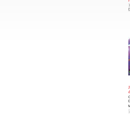
J
d
C
M