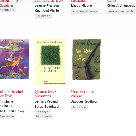
Essais et
Leanne Franson
Marco Micone
Gilles Archambault
Documents
Raymond Plante
Romans et récits
Romans et récits
Jeunesse
ulia et le chef
Quinze lieux
Une leçon de
es Pois
communs
chasse
hristiane
Bernard Arcand
Jacques Godbout
Duchesne
Serge Bouchard
Jeunesse
arie-Louise Gay
Essais et
Jeunesse
Documents