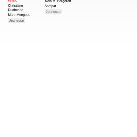
Alain M. Bergeron
Christiane
Sampar
Duchesne
Jeunesse
Marc Mongeau
Jeunesse