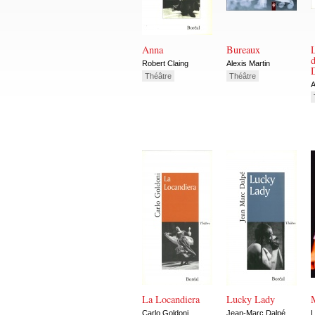
Anna
Bureaux
L
d
Robert Claing
Alexis Martin
Théâtre
Théâtre
A
La Locandiera
Lucky Lady
Carlo Goldoni
Jean-Marc Dalpé
L