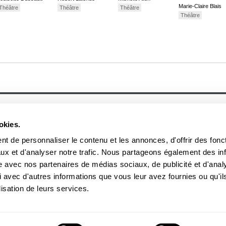
Marie-Claire Blais
Théâtre
Théâtre
Théâtre
Théâtre
À propos
Actualités
Historique
Événement
okies.
Équipe
Prix et mentions
Soumettre un manuscrit
Communiqué
Nos lauréats
t de personnaliser le contenu et les annonces, d'offrir des fonct
Nos partenaires
ux et d'analyser notre trafic. Nous partageons également des in
Documents
Acheter nos livres
site avec nos partenaires de médias sociaux, de publicité et d'anal
 avec d'autres informations que vous leur avez fournies ou qu'il
3970, rue Saint-Ambroise, Montréal (Québec), Canada H4C 2C7
boreal
lisation de leurs services.
Tél
: (514) 287-7401
Téléc
: (514) 287-7664
 peuvent être reproduites sans l'autorisation des Éditions du Boréal.