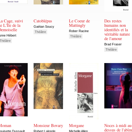
a Cage, suivi
Catoblépas
Le Coeur de
Des restes
e L'Île de la
Mattingly
humains non
Gaétan Soucy
Demoiselle
identifiés et la
Rober Racine
Théâtre
véritable nature
nne Hébert
Théâtre
de l'amour
Théâtre
Brad Fraser
Théâtre
Moman
Monsieur Bovary
Morgane
Noces à midi au
dessus de l'abî
ouisette Dussault
Robert Lalonde
Michelle Allen