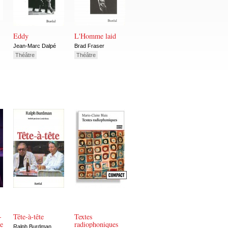
Eddy
L'Homme laid
Jean-Marc Dalpé
Brad Fraser
Théâtre
Théâtre
-
Tête-à-tête
Textes
me
radiophoniques
Ralph Burdman