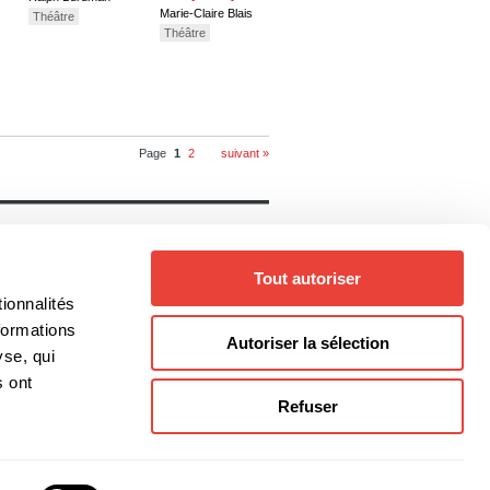
Marie-Claire Blais
Théâtre
Théâtre
Page
1
2
suivant »
Notre catalogue
Livres
Auteurs
Tout autoriser
Collections
Thèmes
ionnalités
Genres
formations
Autoriser la sélection
yse, qui
s ont
Refuser
@editionsboreal.qc.ca