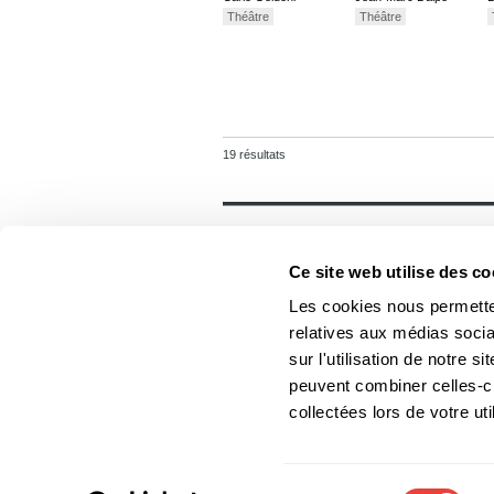
Théâtre
Théâtre
19 résultats
Général
Accueil
Ce site web utilise des co
Contact
Foreign rights
Les cookies nous permetten
relatives aux médias socia
sur l'utilisation de notre 
peuvent combiner celles-ci
Les Éditions du Boréal
collectées lors de votre uti
Les photos des auteurs ne
Sélection