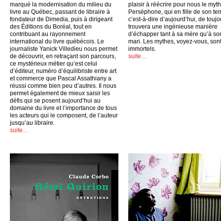
marqué la modernisation du milieu du
plaisir à réécrire pour nous le myt
livre au Québec, passant de libraire à
Perséphone, qui en fille de son te
fondateur de Dimedia, puis à dirigeant
c’est-à-dire d’aujourd’hui, de toujo
des Éditions du Boréal, tout en
trouvera une ingénieuse manière
contribuant au rayonnement
d’échapper tant à sa mère qu’à so
international du livre québécois. Le
mari. Les mythes, voyez-vous, son
journaliste Yanick Villedieu nous permet
immortels.
de découvrir, en retraçant son parcours,
suite…
ce mystérieux métier qu’est celui
d’éditeur, numéro d’équilibriste entre art
et commerce que Pascal Assathiany a
réussi comme bien peu d’autres. Il nous
permet également de mieux saisir les
défis qui se posent aujourd’hui au
domaine du livre et l’importance de tous
les acteurs qui le composent, de l’auteur
jusqu’au libraire.
suite…