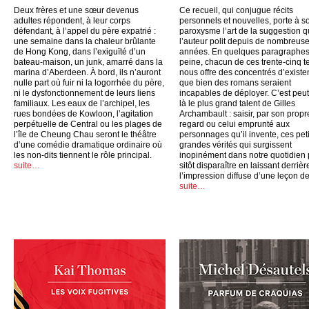
Deux frères et une sœur devenus
Ce recueil, qui conjugue récits
adultes répondent, à leur corps
personnels et nouvelles, porte à s
défendant, à l’appel du père expatrié :
paroxysme l’art de la suggestion 
une semaine dans la chaleur brûlante
l’auteur polit depuis de nombreus
de Hong Kong, dans l’exiguïté d’un
années. En quelques paragraphes
bateau-maison, un junk, amarré dans la
peine, chacun de ces trente-cinq t
marina d’Aberdeen. À bord, ils n’auront
nous offre des concentrés d’exist
nulle part où fuir ni la logorrhée du père,
que bien des romans seraient
ni le dysfonctionnement de leurs liens
incapables de déployer. C’est peut
familiaux. Les eaux de l’archipel, les
là le plus grand talent de Gilles
rues bondées de Kowloon, l’agitation
Archambault : saisir, par son propr
perpétuelle de Central ou les plages de
regard ou celui emprunté aux
l’île de Cheung Chau seront le théâtre
personnages qu’il invente, ces peti
d’une comédie dramatique ordinaire où
grandes vérités qui surgissent
les non-dits tiennent le rôle principal.
inopinément dans notre quotidien
suite…
sitôt disparaître en laissant derrièr
l’impression diffuse d’une leçon de
suite…