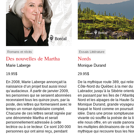
Romans et récits
Essais Littérature
Des nouvelles de Martha
Nords
Marie Laberge
Monique Durand
19.95$
29.95$
En 2008, Marie Laberge annonçait la
De la mythique route 389, qui relie
naissance d’un projet tout aussi inouï
Côte-Nord du Québec à la mer du
qu’audacieux. À partir de janvier 2009,
Labrador, jusqu’à la Sibérie orient
les personnes qui se seraient abonnées
en passant par les îles de l’Atlanti
recevraient tous les quinze jours, par la
Nord et les alpages de la Haute-S
poste, des lettres qui formeraient avec le
Monique Durand, grande voyageu
temps un roman épistolaire complet.
traqué le Nord comme on poursuit
Chacune de ces lettres serait signée par
idée. Dans une prose somptueus
une dénommée Martha et serait
vivante où souffle la poésie de la li
personnellement adressée à cette
elle nous offre, en un vaste panor
lectrice ou à ce lecteur. Ce sont 100 000
les multiples déclinaisons de ce N
personnes qui ont ainsi reçu, pendant
mythique qui recouvre tous les No