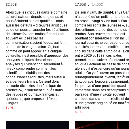
32.95$
17.95$ /
14.00€
Alors que les critiques dans le domaine
De son vivant, de Saint-Denys Ga
culturel existent depuis longtemps et
n’a publié qu’un petit nombre de t
nous éclairent sur les qualités – mais
en prose – vingt-six en tout si l’on
aussi les défauts – d’œuvres artistiques,
compte les écrits de jeunesse –, su
ce qu’on pourrait appeler les «?critiques
des critiques d’art et des comptes
de science?» sont moins répandus et
rendus. Son œuvre en prose est
souvent éclipsés par les
pourtant considérable si l’on inclu
communicateurs scientifiques, qui font
journal et sa riche correspondance
surtout de la vulgarisation. Or, tout
sont tirés la presque totalité des te
comme on peut apprécier la critique
choisis dans cette anthologie. Écri
culturelle, il est possible d’apprécier des
entre 1929 et 1938, ces textes
analyses critiques des sciences,
permettent de suivre l’émouvant ré
analyses qui visent non seulement à
soi que Garneau ne cesse de cons
mieux comprendre comment les
alors qu’il n’est encore qu’un jeun
scientifiques établissent des
adulte. On y découvre un prosateu
connaissances robustes, mais aussi à
remarquablement inventif, tantôt dr
évaluer leurs limites. Ce sont donc
tantôt grave, toujours passionnant,
soixante-dix textes de «?critique de
fait preuve d’une précision quasi
science?», initialement publiés dans
immersive dans ses descriptions 
des revues et journaux français et
paysage, d’une vivacité souvent
québécois, que propose ici Yves
comique dans certains récits, et d
Gingras.
d’une grande originalité en matièr
suite…
artistique.
suite…