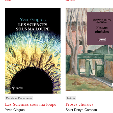
Essais et Documents
Poésie
Les Sciences sous ma loupe
Proses choisies
Yves Gingras
Saint-Denys Garneau