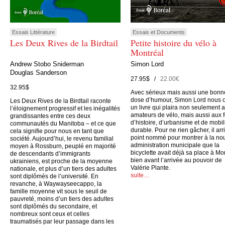
Essais Littérature
Essais et Documents
Les Deux Rives de la Birdtail
Petite histoire du vélo à
Montréal
Andrew Stobo Sniderman
Simon Lord
Douglas Sanderson
27.95$ /
22.00€
32.95$
Avec sérieux mais aussi une bonn
dose d’humour, Simon Lord nous o
Les Deux Rives de la Birdtail raconte
un livre qui plaira non seulement 
l’éloignement progressif et les inégalités
amateurs de vélo, mais aussi aux 
grandissantes entre ces deux
d’histoire, d’urbanisme et de mobil
communautés du Manitoba – et ce que
durable. Pour ne rien gâcher, il arr
cela signifie pour nous en tant que
point nommé pour montrer à la no
société. Aujourd’hui, le revenu familial
administration municipale que la
moyen à Rossburn, peuplé en majorité
bicyclette avait déjà sa place à Mo
de descendants d’immigrants
bien avant l’arrivée au pouvoir de
ukrainiens, est proche de la moyenne
Valérie Plante.
nationale, et plus d’un tiers des adultes
suite…
sont diplômés de l’université. En
revanche, à Waywayseecappo, la
famille moyenne vit sous le seuil de
pauvreté, moins d’un tiers des adultes
sont diplômés du secondaire, et
nombreux sont ceux et celles
traumatisés par leur passage dans les