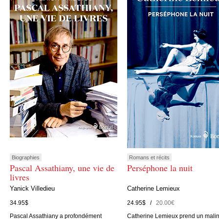
Biographies
Romans et récits
Pascal Assathiany, une vie de
Perséphone la nuit
livres
Yanick Villedieu
Catherine Lemieux
34.95$
24.95$ /
20.00€
Pascal Assathiany a profondément
Catherine Lemieux prend un mali