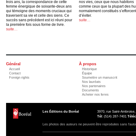
trois ans, la correspondance de cette
nos vies, ceux que nous habitons
femme énergique de soixante-deux ans
comme ceux que la plupart des h
qui témoigne des moments cruciaux qui
normalement constitués s’efforcen
traversent sa vie et celle des siens. Ce
d’éviter.
succès sans précédent est ici réuni pour
suite…
la première fois sous forme de livre.
suite…
Général
À propos
Accueil
Historique
Contact
Équipe
Foreign rights
Soumettre un manuscrit
Nos lauréats
Nos partenaires
Documents
Acheter nos livres
Les Éditions du Boréal
3970, rue Saint-Ambroise
Tél
: (514) 287-7401
Téléc
Les photos des auteurs ne peuvent être reproduites sans l'autor