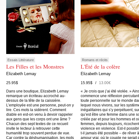
Essais Littérature
Romans et récits
Les Filles et les Monstres
L'Été de la colère
Elizabeth Lemay
Elizabeth Lemay
25.95$
15.95$ /
13.00€
Dans une boutique, Elizabeth Lemay
« Je crois que j’ai été violée. » Ain
remarque un écriteau accroché au-
commence une réflexion percutant
dessus de la tête de la caissière.
toute personnelle sur le monde da
L’employée est une personne, peut-on y
lequel nous vivons, sur les systèm
lire. Ces mots la sidèrent. Comment
inégalitaires qui s’y perpétuent, su
diable en est-on venu à devoir rappeler
qu’est être une femme dans une s
aux gens que les corps ont une âme ?
créée par et pour les hommes et o
Chacun des sept textes de ce recueil
femmes, depuis toujours, ricochen
invite le lecteur à retrouver cette
violence en violence. Est-il possibl
humanité trop souvent perdue de vue.
t-il jamais été possible – de rêver 
Car contre la déshumanisation, les mots
amour vrai, où le couple ne serait 