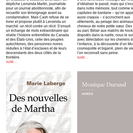
dépêche Lensinda Martin, journaliste
d’idéaliser le passé, mais qui s’inc
pour un journal abolitionniste, afin de
dans notre mémoire, tout comme l
recueillir son témoignage avant sa
capitules de bardane – qu’on appe
condamnation. Mais Cash refuse de se
aussi craquia – s’accrochent aux
livrer et propose plutôt à Lensinda un
vêtements, au pelage des animaux
marché: un récit contre un récit. S’ensuit
cheveux de notre petite sœur. Des
un échange de mots extraordinaire qui
au parc Bélair aux matchs de hoc
révèle l’histoire entremêlée du Canada
disputés dans la ruelle, nous le su
et des États-Unis, celle des peuples
avec délectation sur les chemins 
autochtones, des personnes noires
l’enfance, à la découverte d’un Mo
réduites à l’état d’esclaves et de leurs
cosmopolite et bigarré, plein de vi
descendants des deux côtés de la
l’on reconnaît sans peine.
frontière.
suite…
suite…