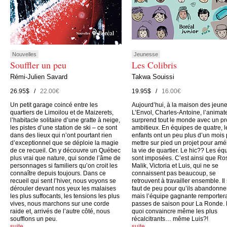
Nouvelles
Jeunesse
Souffler un peu
Les Colibris
Rémi-Julien Savard
Takwa Souissi
26.95$ /
22.00€
19.95$ /
16.00€
Un petit garage coincé entre les
Aujourd’hui, à la maison des jeun
quartiers de Limoilou et de Maizerets,
L’Envol, Charles-Antoine, l’animate
l’habitacle solitaire d’une gratte à neige,
surprend tout le monde avec un pr
les pistes d’une station de ski – ce sont
ambitieux. En équipes de quatre, l
dans des lieux qui n’ont pourtant rien
enfants ont un peu plus d’un mois
d’exceptionnel que se déploie la magie
mettre sur pied un projet pour amé
de ce recueil. On y découvre un Québec
la vie de quartier. Le hic?? Les éq
plus vrai que nature, qui sonde l’âme de
sont imposées. C’est ainsi que Ro
personnages si familiers qu’on croit les
Malik, Victoria et Luis, qui ne se
connaître depuis toujours. Dans ce
connaissent pas beaucoup, se
recueil qui sent l’hiver, nous voyons se
retrouvent à travailler ensemble. Il
dérouler devant nos yeux les malaises
faut de peu pour qu’ils abandonne
les plus suffocants, les tensions les plus
mais l’équipe gagnante remporter
vives, nous marchons sur une corde
passes de saison pour La Ronde.
raide et, arrivés de l’autre côté, nous
quoi convaincre même les plus
soufflons un peu.
récalcitrants… même Luis?!
suite…
suite…