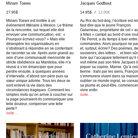
Miriam Toews
Jacques Godbout
27.95$
14.95$ /
12.00€
Miriam Toews est invitée à un
Au Roi du hot-dog, l’écriture est rei
événement littéraire à Mexico. Le thème
faut dire que le jeune François
de la rencontre, sur lequel elle doit
Galarneau, propriétaire de cet « a
envoyer une communication, est : «
à frites » campé au bord d’une rou
Pourquoi écrivez-vous? » Mais elle
l’île Perrot, a du temps à tuer entr
désespère les organisateurs en
commandes. Alors pourquoi ne pas
s’obstinant à répondre en se contentant
et, surtout, écrire? Des poèmes, d
de raconter sa vie. Après avoir grandi au
souvenirs, des lettres… et bien sûr
sein d’une communauté mennonite de
livre qui l’accapare tellement qu’il
stricte obédience au Manitoba, elle n’a
voit même pas son frère Jacques l
réussi à s’en émanciper que pour
piquer sa copine, Marise. Qu’à cel
perdre ensuite, à quelques années
tienne : trahi par les siens, Françoi
d’intervalle, d’abord son père puis sa
s’emmurera vivant dans sa maison
sœur unique adorée. Tous les deux se
oublier ce monde ingrat, se consac
sont enlevé la vie dans des
sa plume et, peut-être, commencer
circonstances tragiques. Comment les
vivre enfin.
simples mots qu’on arrive à coucher sur
suite…
la page pourraient-ils communiquer une
telle douleur, compenser une telle
perte?
suite…