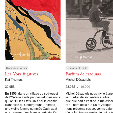
Romans et récits
Romans et récits
Les Voix fugitives
Parfum de craquias
Kai Thomas
Michel Désautels
32.95$
23.95$ /
19.00€
En 1859, dans un village du sud-ouest
Michel Désautels nous invite à arp
de l’Ontario fondé par des réfugiés noirs
le quartier de son enfance, situé
qui ont fui les États-Unis par le chemin
quelque part à l’est de la rue d’Iber
clandestin du Underground Railroad,
et au nord de la rue Saint-Zotique. 
une vieille femme nommée Cash abat
nous présente ses souvenirs baig
un chasseur d’esclaves américain. On
d’une lumineuse nostalgie qui ref