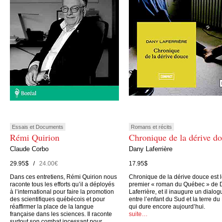
Essais et Documents
Romans et récits
Rémi Quirion
Chronique de la dérive d
Claude Corbo
Dany Laferrière
29.95$ /
24.00€
17.95$
Dans ces entretiens, Rémi Quirion nous
Chronique de la dérive douce est 
raconte tous les efforts qu’il a déployés
premier « roman du Québec » de 
à l’international pour faire la promotion
Laferrière, et il inaugure un dialog
des scientifiques québécois et pour
entre l’enfant du Sud et la terre du
réaffirmer la place de la langue
qui dure encore aujourd’hui.
française dans les sciences. Il raconte
suite…
surtout son combat incessant pour