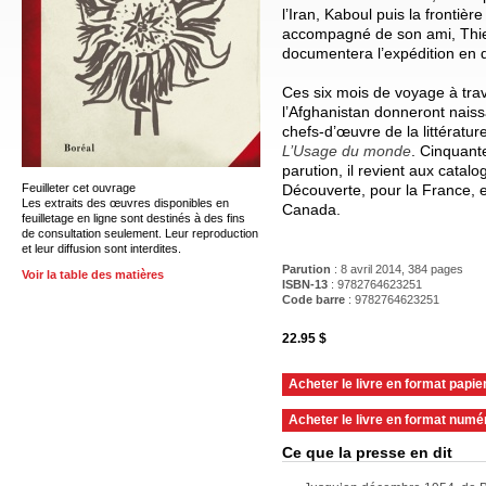
l’Iran, Kaboul puis la frontière 
accompagné de son ami, Thier
documentera l’expédition en 
Ces six mois de voyage à trave
l’Afghanistan donneront nais
chefs-d’œuvre de la littératur
L’Usage du monde
. Cinquant
parution, il revient aux catal
Feuilleter cet ouvrage
Découverte, pour la France, e
Les extraits des œuvres disponibles en
Canada.
feuilletage en ligne sont destinés à des fins
de consultation seulement. Leur reproduction
et leur diffusion sont interdites.
Parution
: 8 avril 2014, 384 pages
Voir la table des matières
ISBN-13
: 9782764623251
Code barre
:
9782764623251
22.95 $
Acheter le livre en format papie
Acheter le livre en format numé
Ce que la presse en dit