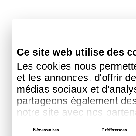
Ce site web utilise des c
Les cookies nous permette
et les annonces, d'offrir d
médias sociaux et d'analys
partageons également des i
notre site avec nos parte
publicité et d'analyse, qu
Sélection
Nécessaires
Préférences
du
d'autres informations que 