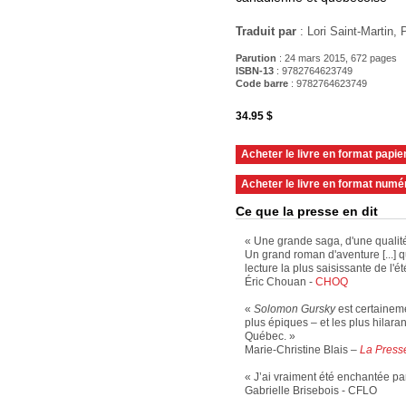
Traduit par
: Lori Saint-Martin,
Parution
: 24 mars 2015, 672 pages
ISBN-13
: 9782764623749
Code barre
:
9782764623749
34.95 $
Acheter le livre en format papie
Acheter le livre en format numé
Ce que la presse en dit
« Une grande saga, d'une qualité
Un grand roman d'aventure [...] qu
lecture la plus saisissante de l'ét
Éric Chouan -
CHOQ
«
Solomon Gursky
est certainem
plus épiques – et les plus hilaran
Québec. »
Marie-Christine Blais –
La Press
« J’ai vraiment été enchantée par 
Gabrielle Brisebois - CFLO