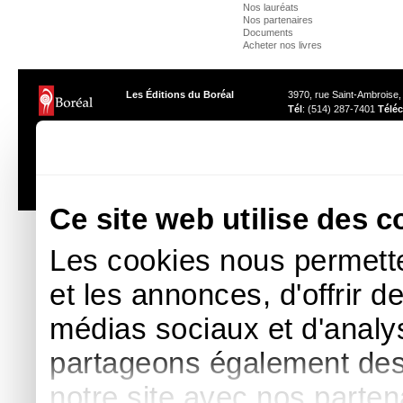
Nos lauréats
Nos partenaires
Documents
Acheter nos livres
Les Éditions du Boréal
3970, rue Saint-Ambroise
Tél
: (514) 287-7401
Téléc
Les photos des auteurs ne peuvent être reproduites sans l'autor
Ce site web utilise des c
Les cookies nous permette
et les annonces, d'offrir d
médias sociaux et d'analys
partageons également des i
notre site avec nos parte