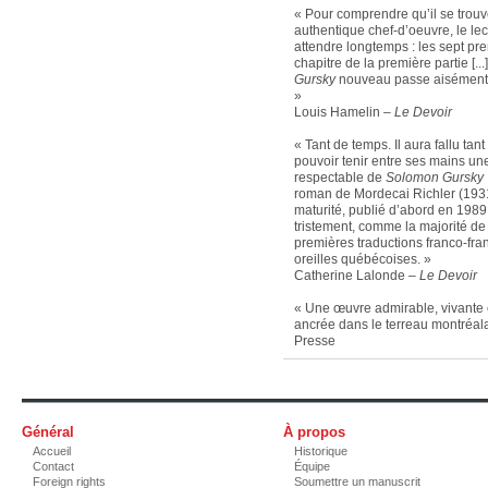
« Pour comprendre qu’il se trou
authentique chef-d’oeuvre, le le
attendre longtemps : les sept p
chapitre de la première partie [..
Gursky
nouveau passe aisément le
»
Louis Hamelin –
Le Devoir
« Tant de temps. Il aura fallu ta
pouvoir tenir entre ses mains une
respectable de
Solomon Gursky
roman de Mordecai Richler (193
maturité, publié d’abord en 1989 
tristement, comme la majorité de 
premières traductions franco-fra
oreilles québécoises. »
Catherine Lalonde –
Le Devoir
« Une œuvre admirable, vivante 
ancrée dans le terreau montréal
Presse
Général
À propos
Accueil
Historique
Contact
Équipe
Foreign rights
Soumettre un manuscrit