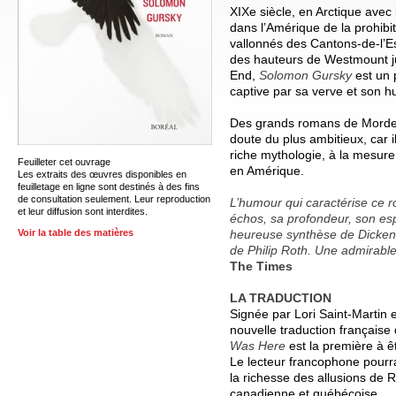
XIXe siècle, en Arctique avec 
dans l’Amérique de la prohibi
vallonnés des Cantons-de-l’Est
des hauteurs de Westmount ju
End,
Solomon Gursky
est un 
captive par sa verve et son 
Des grands romans de Mordecai
doute du plus ambitieux, car
riche mythologie, à la mesure
Feuilleter cet ouvrage
en Amérique.
Les extraits des œuvres disponibles en
feuilletage en ligne sont destinés à des fins
de consultation seulement. Leur reproduction
L’humour qui caractérise ce 
et leur diffusion sont interdites.
échos, sa profondeur, son esp
heureuse synthèse de Dicken
Voir la table des matières
de Philip Roth. Une admirable
The Times
LA TRADUCTION
Signée par Lori Saint-Martin 
nouvelle traduction française
Was Here
est la première à ê
Le lecteur francophone pourra
la richesse des allusions de Ri
canadienne et québécoise