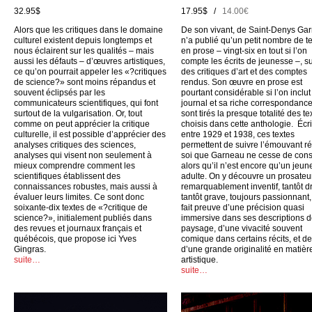
32.95$
17.95$ /
14.00€
Alors que les critiques dans le domaine
De son vivant, de Saint-Denys Ga
culturel existent depuis longtemps et
n’a publié qu’un petit nombre de t
nous éclairent sur les qualités – mais
en prose – vingt-six en tout si l’on
aussi les défauts – d’œuvres artistiques,
compte les écrits de jeunesse –, su
ce qu’on pourrait appeler les «?critiques
des critiques d’art et des comptes
de science?» sont moins répandus et
rendus. Son œuvre en prose est
souvent éclipsés par les
pourtant considérable si l’on inclu
communicateurs scientifiques, qui font
journal et sa riche correspondance
surtout de la vulgarisation. Or, tout
sont tirés la presque totalité des te
comme on peut apprécier la critique
choisis dans cette anthologie. Écri
culturelle, il est possible d’apprécier des
entre 1929 et 1938, ces textes
analyses critiques des sciences,
permettent de suivre l’émouvant ré
analyses qui visent non seulement à
soi que Garneau ne cesse de cons
mieux comprendre comment les
alors qu’il n’est encore qu’un jeun
scientifiques établissent des
adulte. On y découvre un prosateu
connaissances robustes, mais aussi à
remarquablement inventif, tantôt dr
évaluer leurs limites. Ce sont donc
tantôt grave, toujours passionnant,
soixante-dix textes de «?critique de
fait preuve d’une précision quasi
science?», initialement publiés dans
immersive dans ses descriptions 
des revues et journaux français et
paysage, d’une vivacité souvent
québécois, que propose ici Yves
comique dans certains récits, et d
Gingras.
d’une grande originalité en matièr
suite…
artistique.
suite…