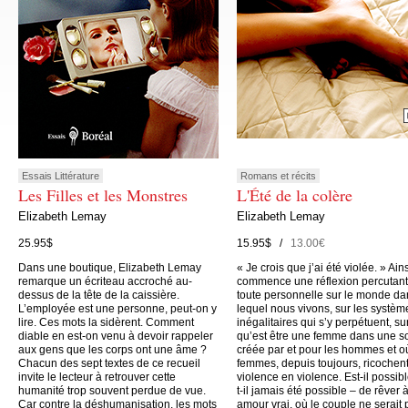
Essais Littérature
Romans et récits
Les Filles et les Monstres
L'Été de la colère
Elizabeth Lemay
Elizabeth Lemay
25.95$
15.95$ /
13.00€
Dans une boutique, Elizabeth Lemay
« Je crois que j’ai été violée. » Ain
remarque un écriteau accroché au-
commence une réflexion percutant
dessus de la tête de la caissière.
toute personnelle sur le monde da
L’employée est une personne, peut-on y
lequel nous vivons, sur les systèm
lire. Ces mots la sidèrent. Comment
inégalitaires qui s’y perpétuent, su
diable en est-on venu à devoir rappeler
qu’est être une femme dans une s
aux gens que les corps ont une âme ?
créée par et pour les hommes et o
Chacun des sept textes de ce recueil
femmes, depuis toujours, ricochen
invite le lecteur à retrouver cette
violence en violence. Est-il possibl
humanité trop souvent perdue de vue.
t-il jamais été possible – de rêver 
Car contre la déshumanisation, les mots
amour vrai, où le couple ne serait 