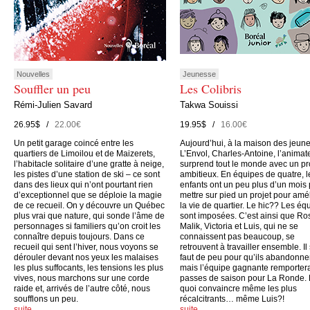
Nouvelles
Jeunesse
Souffler un peu
Les Colibris
Rémi-Julien Savard
Takwa Souissi
26.95$ /
22.00€
19.95$ /
16.00€
Un petit garage coincé entre les
Aujourd’hui, à la maison des jeun
quartiers de Limoilou et de Maizerets,
L’Envol, Charles-Antoine, l’animate
l’habitacle solitaire d’une gratte à neige,
surprend tout le monde avec un pr
les pistes d’une station de ski – ce sont
ambitieux. En équipes de quatre, l
dans des lieux qui n’ont pourtant rien
enfants ont un peu plus d’un mois
d’exceptionnel que se déploie la magie
mettre sur pied un projet pour amé
de ce recueil. On y découvre un Québec
la vie de quartier. Le hic?? Les éq
plus vrai que nature, qui sonde l’âme de
sont imposées. C’est ainsi que Ro
personnages si familiers qu’on croit les
Malik, Victoria et Luis, qui ne se
connaître depuis toujours. Dans ce
connaissent pas beaucoup, se
recueil qui sent l’hiver, nous voyons se
retrouvent à travailler ensemble. Il
dérouler devant nos yeux les malaises
faut de peu pour qu’ils abandonne
les plus suffocants, les tensions les plus
mais l’équipe gagnante remporter
vives, nous marchons sur une corde
passes de saison pour La Ronde.
raide et, arrivés de l’autre côté, nous
quoi convaincre même les plus
soufflons un peu.
récalcitrants… même Luis?!
suite…
suite…