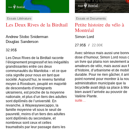
Essais Littérature
Essais et Documents
Les Deux Rives de la Birdtail
Petite histoire du vélo à
Montréal
Andrew Stobo Sniderman
Simon Lord
Douglas Sanderson
27.95$ /
22.00€
32.95$
Avec sérieux mais aussi une bonn
dose d’humour, Simon Lord nous o
Les Deux Rives de la Birdtail raconte
un livre qui plaira non seulement 
l’éloignement progressif et les inégalités
amateurs de vélo, mais aussi aux 
grandissantes entre ces deux
d’histoire, d’urbanisme et de mobil
communautés du Manitoba – et ce que
durable. Pour ne rien gâcher, il arr
cela signifie pour nous en tant que
point nommé pour montrer à la no
société. Aujourd’hui, le revenu familial
administration municipale que la
moyen à Rossburn, peuplé en majorité
bicyclette avait déjà sa place à Mo
de descendants d’immigrants
bien avant l’arrivée au pouvoir de
ukrainiens, est proche de la moyenne
Valérie Plante.
nationale, et plus d’un tiers des adultes
suite…
sont diplômés de l’université. En
revanche, à Waywayseecappo, la
famille moyenne vit sous le seuil de
pauvreté, moins d’un tiers des adultes
sont diplômés du secondaire, et
nombreux sont ceux et celles
traumatisés par leur passage dans les