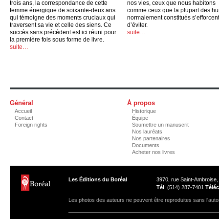
trois ans, la correspondance de cette
nos vies, ceux que nous habitons
femme énergique de soixante-deux ans
comme ceux que la plupart des h
qui témoigne des moments cruciaux qui
normalement constitués s’efforcen
traversent sa vie et celle des siens. Ce
d’éviter.
succès sans précédent est ici réuni pour
suite…
la première fois sous forme de livre.
suite…
Général
À propos
Accueil
Historique
Contact
Équipe
Foreign rights
Soumettre un manuscrit
Nos lauréats
Nos partenaires
Documents
Acheter nos livres
Les Éditions du Boréal
3970, rue Saint-Ambroise
Tél
: (514) 287-7401
Téléc
Les photos des auteurs ne peuvent être reproduites sans l'autor