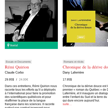
Essais et Documents
Romans et récits
Rémi Quirion
Chronique de la dérive d
Claude Corbo
Dany Laferrière
29.95$ /
24.00€
17.95$
Dans ces entretiens, Rémi Quirion nous
Chronique de la dérive douce est 
raconte tous les efforts qu’il a déployés
premier « roman du Québec » de 
à l’international pour faire la promotion
Laferrière, et il inaugure un dialog
des scientifiques québécois et pour
entre l’enfant du Sud et la terre du
réaffirmer la place de la langue
qui dure encore aujourd’hui.
française dans les sciences. Il raconte
suite…
surtout son combat incessant pour