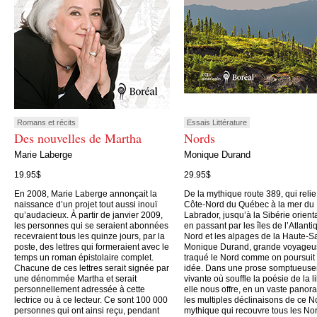
Romans et récits
Essais Littérature
Des nouvelles de Martha
Nords
Marie Laberge
Monique Durand
19.95$
29.95$
En 2008, Marie Laberge annonçait la
De la mythique route 389, qui relie
naissance d’un projet tout aussi inouï
Côte-Nord du Québec à la mer du
qu’audacieux. À partir de janvier 2009,
Labrador, jusqu’à la Sibérie orient
les personnes qui se seraient abonnées
en passant par les îles de l’Atlanti
recevraient tous les quinze jours, par la
Nord et les alpages de la Haute-S
poste, des lettres qui formeraient avec le
Monique Durand, grande voyageu
temps un roman épistolaire complet.
traqué le Nord comme on poursuit
Chacune de ces lettres serait signée par
idée. Dans une prose somptueus
une dénommée Martha et serait
vivante où souffle la poésie de la li
personnellement adressée à cette
elle nous offre, en un vaste panor
lectrice ou à ce lecteur. Ce sont 100 000
les multiples déclinaisons de ce N
personnes qui ont ainsi reçu, pendant
mythique qui recouvre tous les No