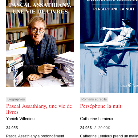
Biographies
Romans et récits
Pascal Assathiany, une vie de
Perséphone la nuit
livres
Yanick Villedieu
Catherine Lemieux
34.95$
24.95$ /
20.00€
Pascal Assathiany a profondément
Catherine Lemieux prend un mali