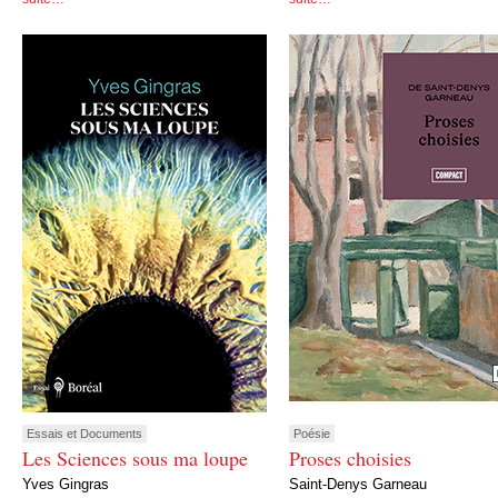
Essais et Documents
Poésie
Les Sciences sous ma loupe
Proses choisies
Yves Gingras
Saint-Denys Garneau