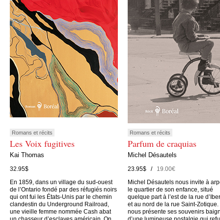
Romans et récits
Romans et récits
Les Voix fugitives
Parfum de craquias
Kai Thomas
Michel Désautels
32.95$
23.95$ /
19.00€
En 1859, dans un village du sud-ouest
Michel Désautels nous invite à arp
de l’Ontario fondé par des réfugiés noirs
le quartier de son enfance, situé
qui ont fui les États-Unis par le chemin
quelque part à l’est de la rue d’Iber
clandestin du Underground Railroad,
et au nord de la rue Saint-Zotique. 
une vieille femme nommée Cash abat
nous présente ses souvenirs baig
un chasseur d’esclaves américain. On
d’une lumineuse nostalgie qui ref