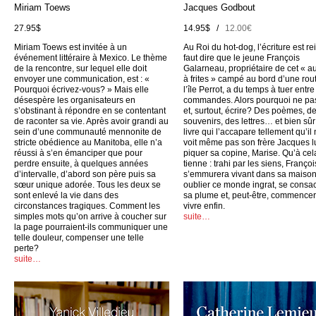
Miriam Toews
Jacques Godbout
27.95$
14.95$ /
12.00€
Miriam Toews est invitée à un
Au Roi du hot-dog, l’écriture est rei
événement littéraire à Mexico. Le thème
faut dire que le jeune François
de la rencontre, sur lequel elle doit
Galarneau, propriétaire de cet « a
envoyer une communication, est : «
à frites » campé au bord d’une rou
Pourquoi écrivez-vous? » Mais elle
l’île Perrot, a du temps à tuer entr
désespère les organisateurs en
commandes. Alors pourquoi ne pas
s’obstinant à répondre en se contentant
et, surtout, écrire? Des poèmes, d
de raconter sa vie. Après avoir grandi au
souvenirs, des lettres… et bien sûr
sein d’une communauté mennonite de
livre qui l’accapare tellement qu’il
stricte obédience au Manitoba, elle n’a
voit même pas son frère Jacques l
réussi à s’en émanciper que pour
piquer sa copine, Marise. Qu’à cel
perdre ensuite, à quelques années
tienne : trahi par les siens, Françoi
d’intervalle, d’abord son père puis sa
s’emmurera vivant dans sa maison
sœur unique adorée. Tous les deux se
oublier ce monde ingrat, se consac
sont enlevé la vie dans des
sa plume et, peut-être, commencer
circonstances tragiques. Comment les
vivre enfin.
simples mots qu’on arrive à coucher sur
suite…
la page pourraient-ils communiquer une
telle douleur, compenser une telle
perte?
suite…