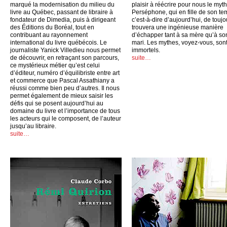
marqué la modernisation du milieu du
plaisir à réécrire pour nous le myt
livre au Québec, passant de libraire à
Perséphone, qui en fille de son te
fondateur de Dimedia, puis à dirigeant
c’est-à-dire d’aujourd’hui, de toujo
des Éditions du Boréal, tout en
trouvera une ingénieuse manière
contribuant au rayonnement
d’échapper tant à sa mère qu’à so
international du livre québécois. Le
mari. Les mythes, voyez-vous, son
journaliste Yanick Villedieu nous permet
immortels.
de découvrir, en retraçant son parcours,
suite…
ce mystérieux métier qu’est celui
d’éditeur, numéro d’équilibriste entre art
et commerce que Pascal Assathiany a
réussi comme bien peu d’autres. Il nous
permet également de mieux saisir les
défis qui se posent aujourd’hui au
domaine du livre et l’importance de tous
les acteurs qui le composent, de l’auteur
jusqu’au libraire.
suite…