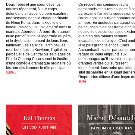
Deux frères et une sœur devenus
Ce recueil, qui conjugue récits
adultes répondent, à leur corps
personnels et nouvelles, porte à s
défendant, à l’appel du père expatrié :
paroxysme l’art de la suggestion 
une semaine dans la chaleur brûlante
l’auteur polit depuis de nombreus
de Hong Kong, dans l’exiguïté d’un
années. En quelques paragraphes
bateau-maison, un junk, amarré dans la
peine, chacun de ces trente-cinq t
marina d’Aberdeen. À bord, ils n’auront
nous offre des concentrés d’exist
nulle part où fuir ni la logorrhée du père,
que bien des romans seraient
ni le dysfonctionnement de leurs liens
incapables de déployer. C’est peut
familiaux. Les eaux de l’archipel, les
là le plus grand talent de Gilles
rues bondées de Kowloon, l’agitation
Archambault : saisir, par son propr
perpétuelle de Central ou les plages de
regard ou celui emprunté aux
l’île de Cheung Chau seront le théâtre
personnages qu’il invente, ces peti
d’une comédie dramatique ordinaire où
grandes vérités qui surgissent
les non-dits tiennent le rôle principal.
inopinément dans notre quotidien
suite…
sitôt disparaître en laissant derrièr
l’impression diffuse d’une leçon de
suite…