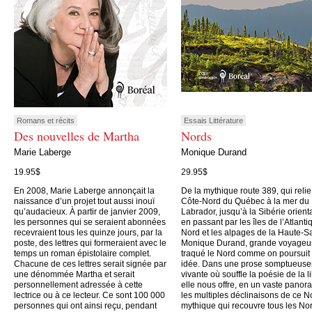
Romans et récits
Essais Littérature
Des nouvelles de Martha
Nords
Marie Laberge
Monique Durand
19.95$
29.95$
En 2008, Marie Laberge annonçait la
De la mythique route 389, qui relie
naissance d’un projet tout aussi inouï
Côte-Nord du Québec à la mer du
qu’audacieux. À partir de janvier 2009,
Labrador, jusqu’à la Sibérie orient
les personnes qui se seraient abonnées
en passant par les îles de l’Atlanti
recevraient tous les quinze jours, par la
Nord et les alpages de la Haute-S
poste, des lettres qui formeraient avec le
Monique Durand, grande voyageu
temps un roman épistolaire complet.
traqué le Nord comme on poursuit
Chacune de ces lettres serait signée par
idée. Dans une prose somptueus
une dénommée Martha et serait
vivante où souffle la poésie de la li
personnellement adressée à cette
elle nous offre, en un vaste panor
lectrice ou à ce lecteur. Ce sont 100 000
les multiples déclinaisons de ce N
personnes qui ont ainsi reçu, pendant
mythique qui recouvre tous les No