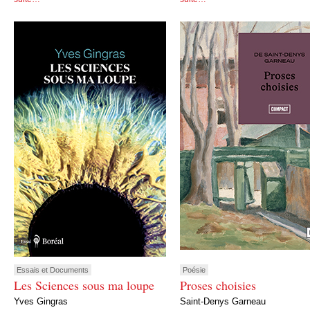
Essais et Documents
Poésie
Les Sciences sous ma loupe
Proses choisies
Yves Gingras
Saint-Denys Garneau