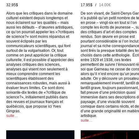
32.95$
17.95$ /
14.00€
Alors que les critiques dans le domaine
De son vivant, de Saint-Denys Ga
culturel existent depuis longtemps et
n’a publié qu’un petit nombre de t
nous éclairent sur les qualités – mais
en prose – vingt-six en tout si l’on
aussi les défauts – d’œuvres artistiques,
compte les écrits de jeunesse –, su
ce qu’on pourrait appeler les «?critiques
des critiques d’art et des comptes
de science?» sont moins répandus et
rendus. Son œuvre en prose est
souvent éclipsés par les
pourtant considérable si l’on inclu
communicateurs scientifiques, qui font
journal et sa riche correspondance
surtout de la vulgarisation. Or, tout
sont tirés la presque totalité des te
comme on peut apprécier la critique
choisis dans cette anthologie. Écri
culturelle, il est possible d’apprécier des
entre 1929 et 1938, ces textes
analyses critiques des sciences,
permettent de suivre l’émouvant ré
analyses qui visent non seulement à
soi que Garneau ne cesse de cons
mieux comprendre comment les
alors qu’il n’est encore qu’un jeun
scientifiques établissent des
adulte. On y découvre un prosateu
connaissances robustes, mais aussi à
remarquablement inventif, tantôt dr
évaluer leurs limites. Ce sont donc
tantôt grave, toujours passionnant,
soixante-dix textes de «?critique de
fait preuve d’une précision quasi
science?», initialement publiés dans
immersive dans ses descriptions 
des revues et journaux français et
paysage, d’une vivacité souvent
québécois, que propose ici Yves
comique dans certains récits, et d
Gingras.
d’une grande originalité en matièr
suite…
artistique.
suite…