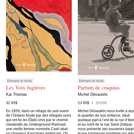
Romans et récits
Romans et récits
Les Voix fugitives
Parfum de craquias
Kai Thomas
Michel Désautels
32.95$
23.95$ /
19.00€
En 1859, dans un village du sud-ouest
Michel Désautels nous invite à arp
de l’Ontario fondé par des réfugiés noirs
le quartier de son enfance, situé
qui ont fui les États-Unis par le chemin
quelque part à l’est de la rue d’Iber
clandestin du Underground Railroad,
et au nord de la rue Saint-Zotique. 
une vieille femme nommée Cash abat
nous présente ses souvenirs baig
un chasseur d’esclaves américain. On
d’une lumineuse nostalgie qui ref