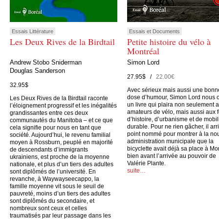
Essais Littérature
Essais et Documents
Les Deux Rives de la Birdtail
Petite histoire du vélo à
Montréal
Andrew Stobo Sniderman
Simon Lord
Douglas Sanderson
27.95$ /
22.00€
32.95$
Avec sérieux mais aussi une bonn
dose d’humour, Simon Lord nous o
Les Deux Rives de la Birdtail raconte
un livre qui plaira non seulement 
l’éloignement progressif et les inégalités
amateurs de vélo, mais aussi aux 
grandissantes entre ces deux
d’histoire, d’urbanisme et de mobil
communautés du Manitoba – et ce que
durable. Pour ne rien gâcher, il arr
cela signifie pour nous en tant que
point nommé pour montrer à la no
société. Aujourd’hui, le revenu familial
administration municipale que la
moyen à Rossburn, peuplé en majorité
bicyclette avait déjà sa place à Mo
de descendants d’immigrants
bien avant l’arrivée au pouvoir de
ukrainiens, est proche de la moyenne
Valérie Plante.
nationale, et plus d’un tiers des adultes
suite…
sont diplômés de l’université. En
revanche, à Waywayseecappo, la
famille moyenne vit sous le seuil de
pauvreté, moins d’un tiers des adultes
sont diplômés du secondaire, et
nombreux sont ceux et celles
traumatisés par leur passage dans les