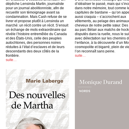
dépêche Lensinda Martin, journaliste
d’idéaliser le passé, mais qui s’inc
pour un journal abolitionniste, afin de
dans notre mémoire, tout comme l
recueillir son témoignage avant sa
capitules de bardane – qu’on appe
condamnation. Mais Cash refuse de se
aussi craquia – s’accrochent aux
livrer et propose plutôt à Lensinda un
vêtements, au pelage des animaux
marché: un récit contre un récit. S’ensuit
cheveux de notre petite sœur. Des
un échange de mots extraordinaire qui
au parc Bélair aux matchs de hoc
révèle l’histoire entremêlée du Canada
disputés dans la ruelle, nous le su
et des États-Unis, celle des peuples
avec délectation sur les chemins 
autochtones, des personnes noires
l’enfance, à la découverte d’un Mo
réduites à l’état d’esclaves et de leurs
cosmopolite et bigarré, plein de vi
descendants des deux côtés de la
l’on reconnaît sans peine.
frontière.
suite…
suite…