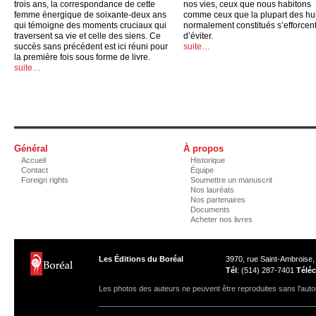
trois ans, la correspondance de cette
nos vies, ceux que nous habitons
femme énergique de soixante-deux ans
comme ceux que la plupart des h
qui témoigne des moments cruciaux qui
normalement constitués s’efforcen
traversent sa vie et celle des siens. Ce
d’éviter.
succès sans précédent est ici réuni pour
suite…
la première fois sous forme de livre.
suite…
Général
À propos
Accueil
Historique
Contact
Équipe
Foreign rights
Soumettre un manuscrit
Nos lauréats
Nos partenaires
Documents
Acheter nos livres
Les Éditions du Boréal
3970, rue Saint-Ambroise
Tél
: (514) 287-7401
Téléc
Les photos des auteurs ne peuvent être reproduites sans l'autor