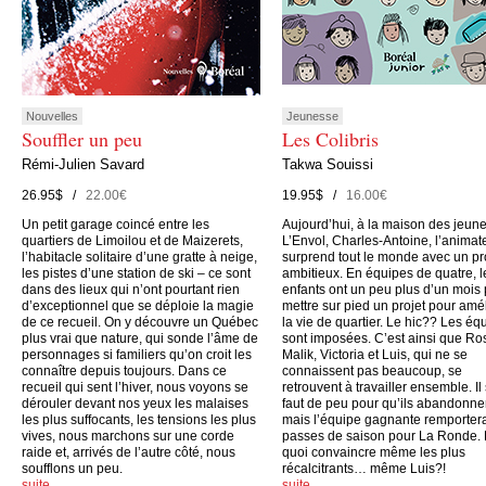
Nouvelles
Jeunesse
Souffler un peu
Les Colibris
Rémi-Julien Savard
Takwa Souissi
26.95$ /
22.00€
19.95$ /
16.00€
Un petit garage coincé entre les
Aujourd’hui, à la maison des jeun
quartiers de Limoilou et de Maizerets,
L’Envol, Charles-Antoine, l’animate
l’habitacle solitaire d’une gratte à neige,
surprend tout le monde avec un pr
les pistes d’une station de ski – ce sont
ambitieux. En équipes de quatre, l
dans des lieux qui n’ont pourtant rien
enfants ont un peu plus d’un mois
d’exceptionnel que se déploie la magie
mettre sur pied un projet pour amé
de ce recueil. On y découvre un Québec
la vie de quartier. Le hic?? Les éq
plus vrai que nature, qui sonde l’âme de
sont imposées. C’est ainsi que Ro
personnages si familiers qu’on croit les
Malik, Victoria et Luis, qui ne se
connaître depuis toujours. Dans ce
connaissent pas beaucoup, se
recueil qui sent l’hiver, nous voyons se
retrouvent à travailler ensemble. Il
dérouler devant nos yeux les malaises
faut de peu pour qu’ils abandonne
les plus suffocants, les tensions les plus
mais l’équipe gagnante remporter
vives, nous marchons sur une corde
passes de saison pour La Ronde.
raide et, arrivés de l’autre côté, nous
quoi convaincre même les plus
soufflons un peu.
récalcitrants… même Luis?!
suite…
suite…