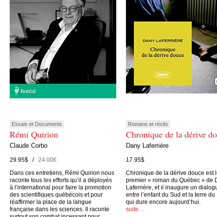
Essais et Documents
Romans et récits
Rémi Quirion
Chronique de la dérive d
Claude Corbo
Dany Laferrière
29.95$ /
24.00€
17.95$
Dans ces entretiens, Rémi Quirion nous
Chronique de la dérive douce est 
raconte tous les efforts qu’il a déployés
premier « roman du Québec » de 
à l’international pour faire la promotion
Laferrière, et il inaugure un dialog
des scientifiques québécois et pour
entre l’enfant du Sud et la terre du
réaffirmer la place de la langue
qui dure encore aujourd’hui.
française dans les sciences. Il raconte
suite…
surtout son combat incessant pour