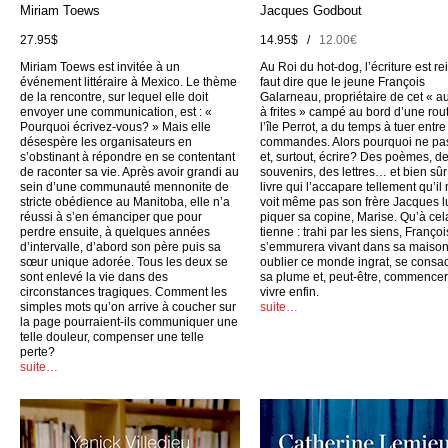
Miriam Toews
Jacques Godbout
27.95$
14.95$ /
12.00€
Miriam Toews est invitée à un
Au Roi du hot-dog, l’écriture est rei
événement littéraire à Mexico. Le thème
faut dire que le jeune François
de la rencontre, sur lequel elle doit
Galarneau, propriétaire de cet « a
envoyer une communication, est : «
à frites » campé au bord d’une rou
Pourquoi écrivez-vous? » Mais elle
l’île Perrot, a du temps à tuer entr
désespère les organisateurs en
commandes. Alors pourquoi ne pas
s’obstinant à répondre en se contentant
et, surtout, écrire? Des poèmes, d
de raconter sa vie. Après avoir grandi au
souvenirs, des lettres… et bien sûr
sein d’une communauté mennonite de
livre qui l’accapare tellement qu’il
stricte obédience au Manitoba, elle n’a
voit même pas son frère Jacques l
réussi à s’en émanciper que pour
piquer sa copine, Marise. Qu’à cel
perdre ensuite, à quelques années
tienne : trahi par les siens, Françoi
d’intervalle, d’abord son père puis sa
s’emmurera vivant dans sa maison
sœur unique adorée. Tous les deux se
oublier ce monde ingrat, se consac
sont enlevé la vie dans des
sa plume et, peut-être, commencer
circonstances tragiques. Comment les
vivre enfin.
simples mots qu’on arrive à coucher sur
suite…
la page pourraient-ils communiquer une
telle douleur, compenser une telle
perte?
suite…