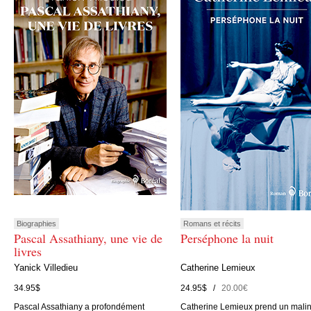
Biographies
Romans et récits
Pascal Assathiany, une vie de
Perséphone la nuit
livres
Yanick Villedieu
Catherine Lemieux
34.95$
24.95$ /
20.00€
Pascal Assathiany a profondément
Catherine Lemieux prend un mali