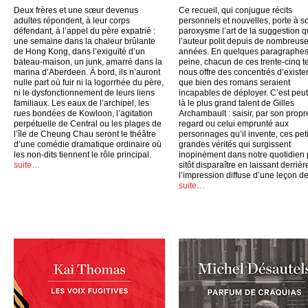
Deux frères et une sœur devenus
Ce recueil, qui conjugue récits
adultes répondent, à leur corps
personnels et nouvelles, porte à s
défendant, à l’appel du père expatrié :
paroxysme l’art de la suggestion 
une semaine dans la chaleur brûlante
l’auteur polit depuis de nombreus
de Hong Kong, dans l’exiguïté d’un
années. En quelques paragraphes
bateau-maison, un junk, amarré dans la
peine, chacun de ces trente-cinq t
marina d’Aberdeen. À bord, ils n’auront
nous offre des concentrés d’exist
nulle part où fuir ni la logorrhée du père,
que bien des romans seraient
ni le dysfonctionnement de leurs liens
incapables de déployer. C’est peut
familiaux. Les eaux de l’archipel, les
là le plus grand talent de Gilles
rues bondées de Kowloon, l’agitation
Archambault : saisir, par son propr
perpétuelle de Central ou les plages de
regard ou celui emprunté aux
l’île de Cheung Chau seront le théâtre
personnages qu’il invente, ces peti
d’une comédie dramatique ordinaire où
grandes vérités qui surgissent
les non-dits tiennent le rôle principal.
inopinément dans notre quotidien
suite…
sitôt disparaître en laissant derrièr
l’impression diffuse d’une leçon de
suite…