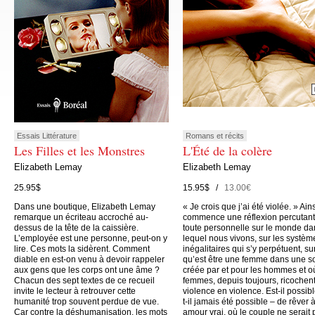
Essais Littérature
Romans et récits
Les Filles et les Monstres
L'Été de la colère
Elizabeth Lemay
Elizabeth Lemay
25.95$
15.95$ /
13.00€
Dans une boutique, Elizabeth Lemay
« Je crois que j’ai été violée. » Ain
remarque un écriteau accroché au-
commence une réflexion percutant
dessus de la tête de la caissière.
toute personnelle sur le monde da
L’employée est une personne, peut-on y
lequel nous vivons, sur les systèm
lire. Ces mots la sidèrent. Comment
inégalitaires qui s’y perpétuent, su
diable en est-on venu à devoir rappeler
qu’est être une femme dans une s
aux gens que les corps ont une âme ?
créée par et pour les hommes et o
Chacun des sept textes de ce recueil
femmes, depuis toujours, ricochen
invite le lecteur à retrouver cette
violence en violence. Est-il possibl
humanité trop souvent perdue de vue.
t-il jamais été possible – de rêver 
Car contre la déshumanisation, les mots
amour vrai, où le couple ne serait 