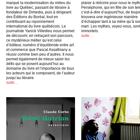
marqué la modernisation du milieu du
plaisir à réécrire pour nous le myt
livre au Québec, passant de libraire à
Perséphone, qui en fille de son te
fondateur de Dimedia, puis à dirigeant
c’est-à-dire d’aujourd’hui, de toujo
des Éditions du Boréal, tout en
trouvera une ingénieuse manière
contribuant au rayonnement
d’échapper tant à sa mère qu’à so
international du livre québécois. Le
mari. Les mythes, voyez-vous, son
journaliste Yanick Villedieu nous permet
immortels.
de découvrir, en retraçant son parcours,
suite…
ce mystérieux métier qu’est celui
d’éditeur, numéro d’équilibriste entre art
et commerce que Pascal Assathiany a
réussi comme bien peu d’autres. Il nous
permet également de mieux saisir les
défis qui se posent aujourd’hui au
domaine du livre et l’importance de tous
les acteurs qui le composent, de l’auteur
jusqu’au libraire.
suite…