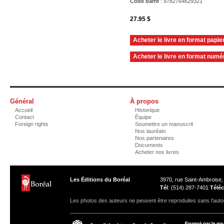
Code barre
:
9782764629321
27.95 $
Acheter le livre en format papie
Acheter le livre en format numé
Général
À propos
Accueil
Historique
Contact
Équipe
Foreign rights
Soumettre un manuscrit
Nos lauréats
Nos partenaires
Documents
Acheter nos livres
Les Éditions du Boréal
3970, rue Saint-Ambroise
Tél
: (514) 287-7401
Téléc
Les photos des auteurs ne peuvent être reproduites sans l'autor