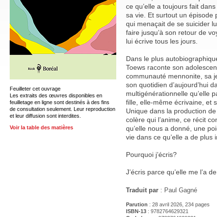
ce qu’elle a toujours fait dan
sa vie. Et surtout un épisode 
qui menaçait de se suicider lu
faire jusqu’à son retour de vo
lui écrive tous les jours.
Dans le plus autobiographique
Toews raconte son adolescenc
communauté mennonite, sa j
son quotidien d’aujourd’hui 
Feuilleter cet ouvrage
multigénérationnelle qu’elle 
Les extraits des œuvres disponibles en
fille, elle-même écrivaine, et 
feuilletage en ligne sont destinés à des fins
de consultation seulement. Leur reproduction
Unique dans la production de 
et leur diffusion sont interdites.
colère qui l’anime, ce récit c
qu’elle nous a donné, une poi
Voir la table des matières
vie dans ce qu’elle a de plus i
Pourquoi j’écris?
J’écris parce qu’elle me l’a 
Traduit par
: Paul Gagné
Parution
: 28 avril 2026, 234 pages
ISBN-13
: 9782764629321