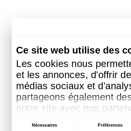
Ce site web utilise des c
Les cookies nous permette
et les annonces, d'offrir d
médias sociaux et d'analys
partageons également des i
notre site avec nos parte
publicité et d'analyse, qu
Sélection
Nécessaires
Préférences
du
d'autres informations que 