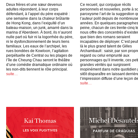
Deux frères et une sœur devenus
Ce recueil, qui conjugue récits
adultes répondent, à leur corps
personnels et nouvelles, porte à s
défendant, à l’appel du père expatrié :
paroxysme l’art de la suggestion 
une semaine dans la chaleur brûlante
l’auteur polit depuis de nombreus
de Hong Kong, dans l’exiguïté d’un
années. En quelques paragraphes
bateau-maison, un junk, amarré dans la
peine, chacun de ces trente-cinq t
marina d’Aberdeen. À bord, ils n’auront
nous offre des concentrés d’exist
nulle part où fuir ni la logorrhée du père,
que bien des romans seraient
ni le dysfonctionnement de leurs liens
incapables de déployer. C’est peut
familiaux. Les eaux de l’archipel, les
là le plus grand talent de Gilles
rues bondées de Kowloon, l’agitation
Archambault : saisir, par son propr
perpétuelle de Central ou les plages de
regard ou celui emprunté aux
l’île de Cheung Chau seront le théâtre
personnages qu’il invente, ces peti
d’une comédie dramatique ordinaire où
grandes vérités qui surgissent
les non-dits tiennent le rôle principal.
inopinément dans notre quotidien
suite…
sitôt disparaître en laissant derrièr
l’impression diffuse d’une leçon de
suite…