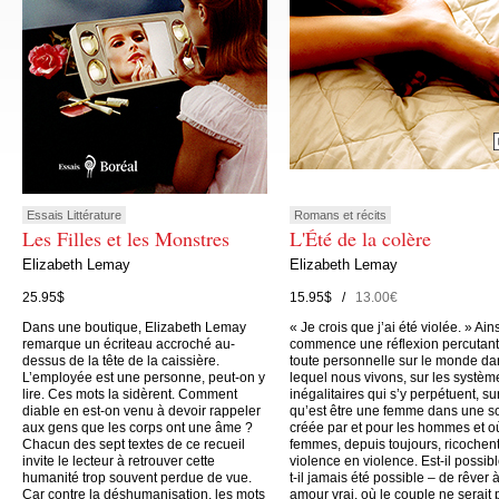
Essais Littérature
Romans et récits
Les Filles et les Monstres
L'Été de la colère
Elizabeth Lemay
Elizabeth Lemay
25.95$
15.95$ /
13.00€
Dans une boutique, Elizabeth Lemay
« Je crois que j’ai été violée. » Ain
remarque un écriteau accroché au-
commence une réflexion percutant
dessus de la tête de la caissière.
toute personnelle sur le monde da
L’employée est une personne, peut-on y
lequel nous vivons, sur les systèm
lire. Ces mots la sidèrent. Comment
inégalitaires qui s’y perpétuent, su
diable en est-on venu à devoir rappeler
qu’est être une femme dans une s
aux gens que les corps ont une âme ?
créée par et pour les hommes et o
Chacun des sept textes de ce recueil
femmes, depuis toujours, ricochen
invite le lecteur à retrouver cette
violence en violence. Est-il possibl
humanité trop souvent perdue de vue.
t-il jamais été possible – de rêver 
Car contre la déshumanisation, les mots
amour vrai, où le couple ne serait 