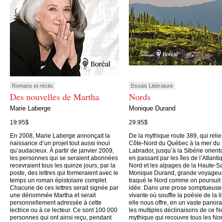
Romans et récits
Essais Littérature
Des nouvelles de Martha
Nords
Marie Laberge
Monique Durand
19.95$
29.95$
En 2008, Marie Laberge annonçait la
De la mythique route 389, qui relie
naissance d’un projet tout aussi inouï
Côte-Nord du Québec à la mer du
qu’audacieux. À partir de janvier 2009,
Labrador, jusqu’à la Sibérie orient
les personnes qui se seraient abonnées
en passant par les îles de l’Atlanti
recevraient tous les quinze jours, par la
Nord et les alpages de la Haute-S
poste, des lettres qui formeraient avec le
Monique Durand, grande voyageu
temps un roman épistolaire complet.
traqué le Nord comme on poursuit
Chacune de ces lettres serait signée par
idée. Dans une prose somptueus
une dénommée Martha et serait
vivante où souffle la poésie de la li
personnellement adressée à cette
elle nous offre, en un vaste panor
lectrice ou à ce lecteur. Ce sont 100 000
les multiples déclinaisons de ce N
personnes qui ont ainsi reçu, pendant
mythique qui recouvre tous les No