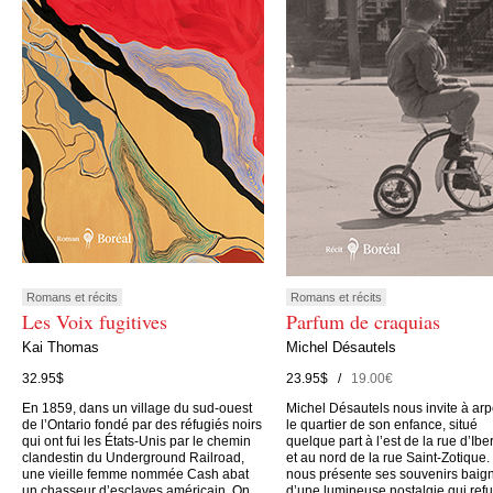
Romans et récits
Romans et récits
Les Voix fugitives
Parfum de craquias
Kai Thomas
Michel Désautels
32.95$
23.95$ /
19.00€
En 1859, dans un village du sud-ouest
Michel Désautels nous invite à arp
de l’Ontario fondé par des réfugiés noirs
le quartier de son enfance, situé
qui ont fui les États-Unis par le chemin
quelque part à l’est de la rue d’Iber
clandestin du Underground Railroad,
et au nord de la rue Saint-Zotique. 
une vieille femme nommée Cash abat
nous présente ses souvenirs baig
un chasseur d’esclaves américain. On
d’une lumineuse nostalgie qui ref