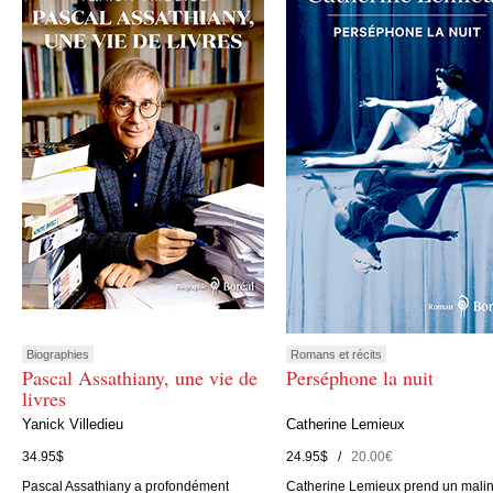
Biographies
Romans et récits
Pascal Assathiany, une vie de
Perséphone la nuit
livres
Yanick Villedieu
Catherine Lemieux
34.95$
24.95$ /
20.00€
Pascal Assathiany a profondément
Catherine Lemieux prend un mali