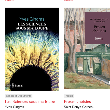
Essais et Documents
Poésie
Les Sciences sous ma loupe
Proses choisies
Yves Gingras
Saint-Denys Garneau