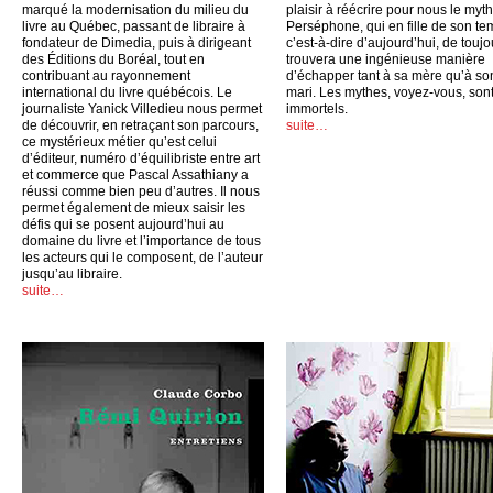
marqué la modernisation du milieu du
plaisir à réécrire pour nous le myt
livre au Québec, passant de libraire à
Perséphone, qui en fille de son te
fondateur de Dimedia, puis à dirigeant
c’est-à-dire d’aujourd’hui, de toujo
des Éditions du Boréal, tout en
trouvera une ingénieuse manière
contribuant au rayonnement
d’échapper tant à sa mère qu’à so
international du livre québécois. Le
mari. Les mythes, voyez-vous, son
journaliste Yanick Villedieu nous permet
immortels.
de découvrir, en retraçant son parcours,
suite…
ce mystérieux métier qu’est celui
d’éditeur, numéro d’équilibriste entre art
et commerce que Pascal Assathiany a
réussi comme bien peu d’autres. Il nous
permet également de mieux saisir les
défis qui se posent aujourd’hui au
domaine du livre et l’importance de tous
les acteurs qui le composent, de l’auteur
jusqu’au libraire.
suite…