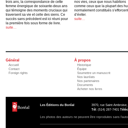
trois ans, la correspondance de cette
nos vies, ceux que nous habitons
femme énergique de soixante-deux ans
comme ceux que la plupart des h
qui témoigne des moments cruciaux qui
normalement constitués s’efforcen
traversent sa vie et celle des siens. Ce
d’éviter.
succès sans précédent est ici réuni pour
suite…
la première fois sous forme de livre.
suite…
Général
À propos
Accueil
Historique
Contact
Équipe
Foreign rights
Soumettre un manuscrit
Nos lauréats
Nos partenaires
Documents
Acheter nos livres
Les Éditions du Boréal
3970, rue Saint-Ambroise
Tél
: (514) 287-7401
Téléc
Les photos des auteurs ne peuvent être reproduites sans l'autor