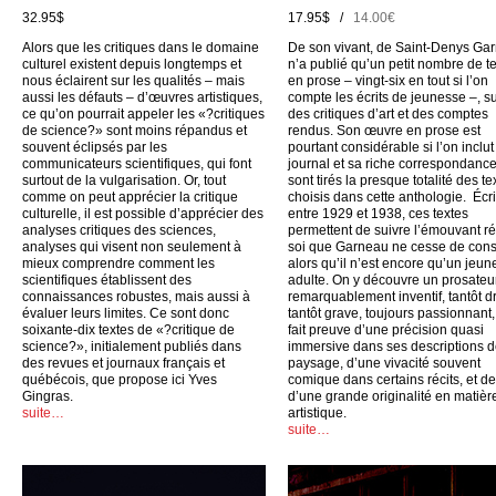
32.95$
17.95$ /
14.00€
Alors que les critiques dans le domaine
De son vivant, de Saint-Denys Ga
culturel existent depuis longtemps et
n’a publié qu’un petit nombre de t
nous éclairent sur les qualités – mais
en prose – vingt-six en tout si l’on
aussi les défauts – d’œuvres artistiques,
compte les écrits de jeunesse –, su
ce qu’on pourrait appeler les «?critiques
des critiques d’art et des comptes
de science?» sont moins répandus et
rendus. Son œuvre en prose est
souvent éclipsés par les
pourtant considérable si l’on inclu
communicateurs scientifiques, qui font
journal et sa riche correspondance
surtout de la vulgarisation. Or, tout
sont tirés la presque totalité des te
comme on peut apprécier la critique
choisis dans cette anthologie. Écri
culturelle, il est possible d’apprécier des
entre 1929 et 1938, ces textes
analyses critiques des sciences,
permettent de suivre l’émouvant ré
analyses qui visent non seulement à
soi que Garneau ne cesse de cons
mieux comprendre comment les
alors qu’il n’est encore qu’un jeun
scientifiques établissent des
adulte. On y découvre un prosateu
connaissances robustes, mais aussi à
remarquablement inventif, tantôt dr
évaluer leurs limites. Ce sont donc
tantôt grave, toujours passionnant,
soixante-dix textes de «?critique de
fait preuve d’une précision quasi
science?», initialement publiés dans
immersive dans ses descriptions 
des revues et journaux français et
paysage, d’une vivacité souvent
québécois, que propose ici Yves
comique dans certains récits, et d
Gingras.
d’une grande originalité en matièr
suite…
artistique.
suite…