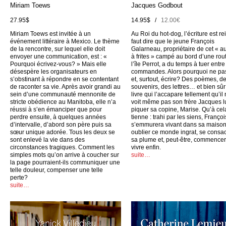
Miriam Toews
Jacques Godbout
27.95$
14.95$ /
12.00€
Miriam Toews est invitée à un
Au Roi du hot-dog, l’écriture est rei
événement littéraire à Mexico. Le thème
faut dire que le jeune François
de la rencontre, sur lequel elle doit
Galarneau, propriétaire de cet « a
envoyer une communication, est : «
à frites » campé au bord d’une rou
Pourquoi écrivez-vous? » Mais elle
l’île Perrot, a du temps à tuer entr
désespère les organisateurs en
commandes. Alors pourquoi ne pas
s’obstinant à répondre en se contentant
et, surtout, écrire? Des poèmes, d
de raconter sa vie. Après avoir grandi au
souvenirs, des lettres… et bien sûr
sein d’une communauté mennonite de
livre qui l’accapare tellement qu’il
stricte obédience au Manitoba, elle n’a
voit même pas son frère Jacques l
réussi à s’en émanciper que pour
piquer sa copine, Marise. Qu’à cel
perdre ensuite, à quelques années
tienne : trahi par les siens, Françoi
d’intervalle, d’abord son père puis sa
s’emmurera vivant dans sa maison
sœur unique adorée. Tous les deux se
oublier ce monde ingrat, se consac
sont enlevé la vie dans des
sa plume et, peut-être, commencer
circonstances tragiques. Comment les
vivre enfin.
simples mots qu’on arrive à coucher sur
suite…
la page pourraient-ils communiquer une
telle douleur, compenser une telle
perte?
suite…