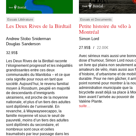
Essais Littérature
Essais et Documents
Les Deux Rives de la Birdtail
Petite histoire du vélo à
Montréal
Andrew Stobo Sniderman
Simon Lord
Douglas Sanderson
27.95$ /
22.00€
32.95$
Avec sérieux mais aussi une bonn
dose d’humour, Simon Lord nous o
Les Deux Rives de la Birdtail raconte
un livre qui plaira non seulement 
l’éloignement progressif et les inégalités
amateurs de vélo, mais aussi aux 
grandissantes entre ces deux
d’histoire, d’urbanisme et de mobil
communautés du Manitoba – et ce que
durable. Pour ne rien gâcher, il arr
cela signifie pour nous en tant que
point nommé pour montrer à la no
société. Aujourd’hui, le revenu familial
administration municipale que la
moyen à Rossburn, peuplé en majorité
bicyclette avait déjà sa place à Mo
de descendants d’immigrants
bien avant l’arrivée au pouvoir de
ukrainiens, est proche de la moyenne
Valérie Plante.
nationale, et plus d’un tiers des adultes
suite…
sont diplômés de l’université. En
revanche, à Waywayseecappo, la
famille moyenne vit sous le seuil de
pauvreté, moins d’un tiers des adultes
sont diplômés du secondaire, et
nombreux sont ceux et celles
traumatisés par leur passage dans les