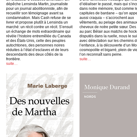
dépêche Lensinda Martin, journaliste
d’idéaliser le passé, mais qui s’inc
pour un journal abolitionniste, afin de
dans notre mémoire, tout comme l
recueillir son témoignage avant sa
capitules de bardane – qu’on appe
condamnation. Mais Cash refuse de se
aussi craquia – s’accrochent aux
livrer et propose plutôt à Lensinda un
vêtements, au pelage des animaux
marché: un récit contre un récit. S’ensuit
cheveux de notre petite sœur. Des
un échange de mots extraordinaire qui
au parc Bélair aux matchs de hoc
révèle l’histoire entremêlée du Canada
disputés dans la ruelle, nous le su
et des États-Unis, celle des peuples
avec délectation sur les chemins 
autochtones, des personnes noires
l’enfance, à la découverte d’un Mo
réduites à l’état d’esclaves et de leurs
cosmopolite et bigarré, plein de vi
descendants des deux côtés de la
l’on reconnaît sans peine.
frontière.
suite…
suite…