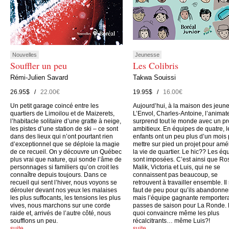
Nouvelles
Jeunesse
Souffler un peu
Les Colibris
Rémi-Julien Savard
Takwa Souissi
26.95$ /
22.00€
19.95$ /
16.00€
Un petit garage coincé entre les
Aujourd’hui, à la maison des jeun
quartiers de Limoilou et de Maizerets,
L’Envol, Charles-Antoine, l’animate
l’habitacle solitaire d’une gratte à neige,
surprend tout le monde avec un pr
les pistes d’une station de ski – ce sont
ambitieux. En équipes de quatre, l
dans des lieux qui n’ont pourtant rien
enfants ont un peu plus d’un mois
d’exceptionnel que se déploie la magie
mettre sur pied un projet pour amé
de ce recueil. On y découvre un Québec
la vie de quartier. Le hic?? Les éq
plus vrai que nature, qui sonde l’âme de
sont imposées. C’est ainsi que Ro
personnages si familiers qu’on croit les
Malik, Victoria et Luis, qui ne se
connaître depuis toujours. Dans ce
connaissent pas beaucoup, se
recueil qui sent l’hiver, nous voyons se
retrouvent à travailler ensemble. Il
dérouler devant nos yeux les malaises
faut de peu pour qu’ils abandonne
les plus suffocants, les tensions les plus
mais l’équipe gagnante remporter
vives, nous marchons sur une corde
passes de saison pour La Ronde.
raide et, arrivés de l’autre côté, nous
quoi convaincre même les plus
soufflons un peu.
récalcitrants… même Luis?!
suite…
suite…