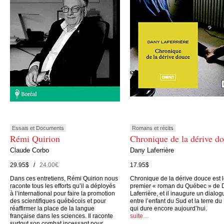
Essais et Documents
Romans et récits
Rémi Quirion
Chronique de la dérive d
Claude Corbo
Dany Laferrière
29.95$ /
24.00€
17.95$
Dans ces entretiens, Rémi Quirion nous
Chronique de la dérive douce est 
raconte tous les efforts qu’il a déployés
premier « roman du Québec » de 
à l’international pour faire la promotion
Laferrière, et il inaugure un dialog
des scientifiques québécois et pour
entre l’enfant du Sud et la terre du
réaffirmer la place de la langue
qui dure encore aujourd’hui.
française dans les sciences. Il raconte
suite…
surtout son combat incessant pour