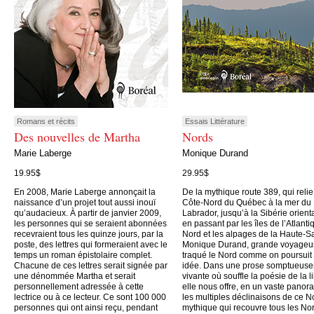
Romans et récits
Essais Littérature
Des nouvelles de Martha
Nords
Marie Laberge
Monique Durand
19.95$
29.95$
En 2008, Marie Laberge annonçait la
De la mythique route 389, qui relie
naissance d’un projet tout aussi inouï
Côte-Nord du Québec à la mer du
qu’audacieux. À partir de janvier 2009,
Labrador, jusqu’à la Sibérie orient
les personnes qui se seraient abonnées
en passant par les îles de l’Atlanti
recevraient tous les quinze jours, par la
Nord et les alpages de la Haute-S
poste, des lettres qui formeraient avec le
Monique Durand, grande voyageu
temps un roman épistolaire complet.
traqué le Nord comme on poursuit
Chacune de ces lettres serait signée par
idée. Dans une prose somptueus
une dénommée Martha et serait
vivante où souffle la poésie de la li
personnellement adressée à cette
elle nous offre, en un vaste panor
lectrice ou à ce lecteur. Ce sont 100 000
les multiples déclinaisons de ce N
personnes qui ont ainsi reçu, pendant
mythique qui recouvre tous les No