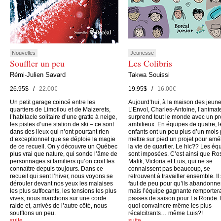
Nouvelles
Jeunesse
Souffler un peu
Les Colibris
Rémi-Julien Savard
Takwa Souissi
26.95$ /
22.00€
19.95$ /
16.00€
Un petit garage coincé entre les
Aujourd’hui, à la maison des jeun
quartiers de Limoilou et de Maizerets,
L’Envol, Charles-Antoine, l’animate
l’habitacle solitaire d’une gratte à neige,
surprend tout le monde avec un pr
les pistes d’une station de ski – ce sont
ambitieux. En équipes de quatre, l
dans des lieux qui n’ont pourtant rien
enfants ont un peu plus d’un mois
d’exceptionnel que se déploie la magie
mettre sur pied un projet pour amé
de ce recueil. On y découvre un Québec
la vie de quartier. Le hic?? Les éq
plus vrai que nature, qui sonde l’âme de
sont imposées. C’est ainsi que Ro
personnages si familiers qu’on croit les
Malik, Victoria et Luis, qui ne se
connaître depuis toujours. Dans ce
connaissent pas beaucoup, se
recueil qui sent l’hiver, nous voyons se
retrouvent à travailler ensemble. Il
dérouler devant nos yeux les malaises
faut de peu pour qu’ils abandonne
les plus suffocants, les tensions les plus
mais l’équipe gagnante remporter
vives, nous marchons sur une corde
passes de saison pour La Ronde.
raide et, arrivés de l’autre côté, nous
quoi convaincre même les plus
soufflons un peu.
récalcitrants… même Luis?!
suite…
suite…