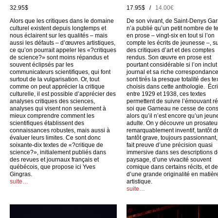
32.95$
17.95$ /
14.00€
Alors que les critiques dans le domaine
De son vivant, de Saint-Denys Ga
culturel existent depuis longtemps et
n’a publié qu’un petit nombre de t
nous éclairent sur les qualités – mais
en prose – vingt-six en tout si l’on
aussi les défauts – d’œuvres artistiques,
compte les écrits de jeunesse –, su
ce qu’on pourrait appeler les «?critiques
des critiques d’art et des comptes
de science?» sont moins répandus et
rendus. Son œuvre en prose est
souvent éclipsés par les
pourtant considérable si l’on inclu
communicateurs scientifiques, qui font
journal et sa riche correspondance
surtout de la vulgarisation. Or, tout
sont tirés la presque totalité des te
comme on peut apprécier la critique
choisis dans cette anthologie. Écri
culturelle, il est possible d’apprécier des
entre 1929 et 1938, ces textes
analyses critiques des sciences,
permettent de suivre l’émouvant ré
analyses qui visent non seulement à
soi que Garneau ne cesse de cons
mieux comprendre comment les
alors qu’il n’est encore qu’un jeun
scientifiques établissent des
adulte. On y découvre un prosateu
connaissances robustes, mais aussi à
remarquablement inventif, tantôt dr
évaluer leurs limites. Ce sont donc
tantôt grave, toujours passionnant,
soixante-dix textes de «?critique de
fait preuve d’une précision quasi
science?», initialement publiés dans
immersive dans ses descriptions 
des revues et journaux français et
paysage, d’une vivacité souvent
québécois, que propose ici Yves
comique dans certains récits, et d
Gingras.
d’une grande originalité en matièr
suite…
artistique.
suite…