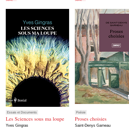
Essais et Documents
Poésie
Les Sciences sous ma loupe
Proses choisies
Yves Gingras
Saint-Denys Garneau