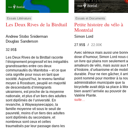
Essais Littérature
Essais et Documents
Les Deux Rives de la Birdtail
Petite histoire du vélo à
Montréal
Andrew Stobo Sniderman
Simon Lord
Douglas Sanderson
27.95$ /
22.00€
32.95$
Avec sérieux mais aussi une bonn
dose d’humour, Simon Lord nous o
Les Deux Rives de la Birdtail raconte
un livre qui plaira non seulement 
l’éloignement progressif et les inégalités
amateurs de vélo, mais aussi aux 
grandissantes entre ces deux
d’histoire, d’urbanisme et de mobil
communautés du Manitoba – et ce que
durable. Pour ne rien gâcher, il arr
cela signifie pour nous en tant que
point nommé pour montrer à la no
société. Aujourd’hui, le revenu familial
administration municipale que la
moyen à Rossburn, peuplé en majorité
bicyclette avait déjà sa place à Mo
de descendants d’immigrants
bien avant l’arrivée au pouvoir de
ukrainiens, est proche de la moyenne
Valérie Plante.
nationale, et plus d’un tiers des adultes
suite…
sont diplômés de l’université. En
revanche, à Waywayseecappo, la
famille moyenne vit sous le seuil de
pauvreté, moins d’un tiers des adultes
sont diplômés du secondaire, et
nombreux sont ceux et celles
traumatisés par leur passage dans les