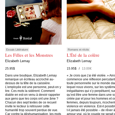
Essais Littérature
Romans et récits
Les Filles et les Monstres
L'Été de la colère
Elizabeth Lemay
Elizabeth Lemay
25.95$
15.95$ /
13.00€
Dans une boutique, Elizabeth Lemay
« Je crois que j’ai été violée. » Ain
remarque un écriteau accroché au-
commence une réflexion percutant
dessus de la tête de la caissière.
toute personnelle sur le monde da
L’employée est une personne, peut-on y
lequel nous vivons, sur les systèm
lire. Ces mots la sidèrent. Comment
inégalitaires qui s’y perpétuent, su
diable en est-on venu à devoir rappeler
qu’est être une femme dans une s
aux gens que les corps ont une âme ?
créée par et pour les hommes et o
Chacun des sept textes de ce recueil
femmes, depuis toujours, ricochen
invite le lecteur à retrouver cette
violence en violence. Est-il possibl
humanité trop souvent perdue de vue.
t-il jamais été possible – de rêver 
Car contre la déshumanisation, les mots
amour vrai, où le couple ne serait 