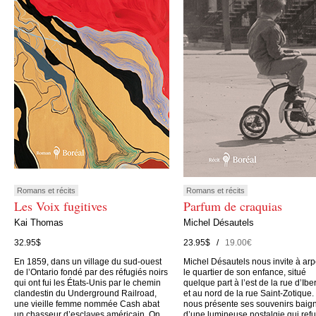
Romans et récits
Romans et récits
Les Voix fugitives
Parfum de craquias
Kai Thomas
Michel Désautels
32.95$
23.95$ /
19.00€
En 1859, dans un village du sud-ouest
Michel Désautels nous invite à arp
de l’Ontario fondé par des réfugiés noirs
le quartier de son enfance, situé
qui ont fui les États-Unis par le chemin
quelque part à l’est de la rue d’Iber
clandestin du Underground Railroad,
et au nord de la rue Saint-Zotique. 
une vieille femme nommée Cash abat
nous présente ses souvenirs baig
un chasseur d’esclaves américain. On
d’une lumineuse nostalgie qui ref