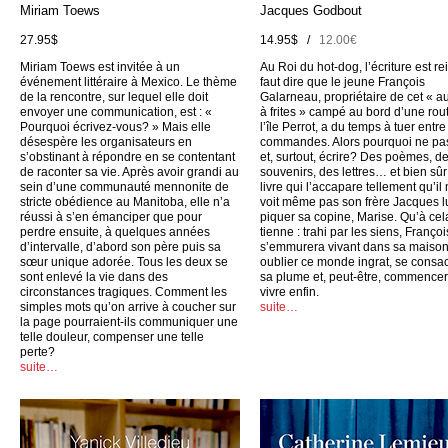
Miriam Toews
Jacques Godbout
27.95$
14.95$ /
12.00€
Miriam Toews est invitée à un
Au Roi du hot-dog, l’écriture est rei
événement littéraire à Mexico. Le thème
faut dire que le jeune François
de la rencontre, sur lequel elle doit
Galarneau, propriétaire de cet « a
envoyer une communication, est : «
à frites » campé au bord d’une rou
Pourquoi écrivez-vous? » Mais elle
l’île Perrot, a du temps à tuer entr
désespère les organisateurs en
commandes. Alors pourquoi ne pas
s’obstinant à répondre en se contentant
et, surtout, écrire? Des poèmes, d
de raconter sa vie. Après avoir grandi au
souvenirs, des lettres… et bien sûr
sein d’une communauté mennonite de
livre qui l’accapare tellement qu’il
stricte obédience au Manitoba, elle n’a
voit même pas son frère Jacques l
réussi à s’en émanciper que pour
piquer sa copine, Marise. Qu’à cel
perdre ensuite, à quelques années
tienne : trahi par les siens, Françoi
d’intervalle, d’abord son père puis sa
s’emmurera vivant dans sa maison
sœur unique adorée. Tous les deux se
oublier ce monde ingrat, se consac
sont enlevé la vie dans des
sa plume et, peut-être, commencer
circonstances tragiques. Comment les
vivre enfin.
simples mots qu’on arrive à coucher sur
suite…
la page pourraient-ils communiquer une
telle douleur, compenser une telle
perte?
suite…