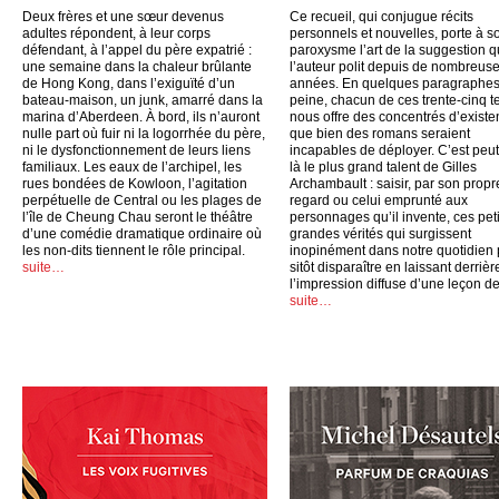
Deux frères et une sœur devenus
Ce recueil, qui conjugue récits
adultes répondent, à leur corps
personnels et nouvelles, porte à s
défendant, à l’appel du père expatrié :
paroxysme l’art de la suggestion 
une semaine dans la chaleur brûlante
l’auteur polit depuis de nombreus
de Hong Kong, dans l’exiguïté d’un
années. En quelques paragraphes
bateau-maison, un junk, amarré dans la
peine, chacun de ces trente-cinq t
marina d’Aberdeen. À bord, ils n’auront
nous offre des concentrés d’exist
nulle part où fuir ni la logorrhée du père,
que bien des romans seraient
ni le dysfonctionnement de leurs liens
incapables de déployer. C’est peut
familiaux. Les eaux de l’archipel, les
là le plus grand talent de Gilles
rues bondées de Kowloon, l’agitation
Archambault : saisir, par son propr
perpétuelle de Central ou les plages de
regard ou celui emprunté aux
l’île de Cheung Chau seront le théâtre
personnages qu’il invente, ces peti
d’une comédie dramatique ordinaire où
grandes vérités qui surgissent
les non-dits tiennent le rôle principal.
inopinément dans notre quotidien
suite…
sitôt disparaître en laissant derrièr
l’impression diffuse d’une leçon de
suite…