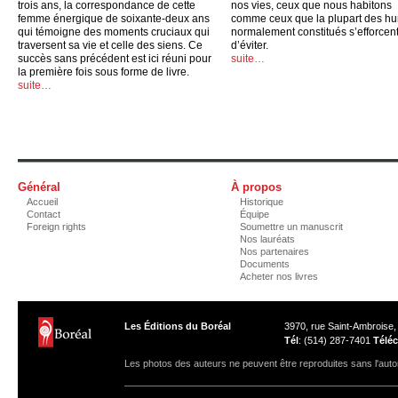
trois ans, la correspondance de cette
nos vies, ceux que nous habitons
femme énergique de soixante-deux ans
comme ceux que la plupart des h
qui témoigne des moments cruciaux qui
normalement constitués s’efforcen
traversent sa vie et celle des siens. Ce
d’éviter.
succès sans précédent est ici réuni pour
suite…
la première fois sous forme de livre.
suite…
Général
À propos
Accueil
Historique
Contact
Équipe
Foreign rights
Soumettre un manuscrit
Nos lauréats
Nos partenaires
Documents
Acheter nos livres
Les Éditions du Boréal
3970, rue Saint-Ambroise
Tél
: (514) 287-7401
Téléc
Les photos des auteurs ne peuvent être reproduites sans l'autor