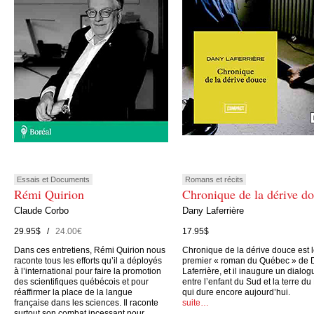
Essais et Documents
Romans et récits
Rémi Quirion
Chronique de la dérive d
Claude Corbo
Dany Laferrière
29.95$ /
24.00€
17.95$
Dans ces entretiens, Rémi Quirion nous
Chronique de la dérive douce est 
raconte tous les efforts qu’il a déployés
premier « roman du Québec » de 
à l’international pour faire la promotion
Laferrière, et il inaugure un dialog
des scientifiques québécois et pour
entre l’enfant du Sud et la terre du
réaffirmer la place de la langue
qui dure encore aujourd’hui.
française dans les sciences. Il raconte
suite…
surtout son combat incessant pour