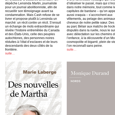
dépêche Lensinda Martin, journaliste
d’idéaliser le passé, mais qui s’inc
pour un journal abolitionniste, afin de
dans notre mémoire, tout comme l
recueillir son témoignage avant sa
capitules de bardane – qu’on appe
condamnation. Mais Cash refuse de se
aussi craquia – s’accrochent aux
livrer et propose plutôt à Lensinda un
vêtements, au pelage des animaux
marché: un récit contre un récit. S’ensuit
cheveux de notre petite sœur. Des
un échange de mots extraordinaire qui
au parc Bélair aux matchs de hoc
révèle l’histoire entremêlée du Canada
disputés dans la ruelle, nous le su
et des États-Unis, celle des peuples
avec délectation sur les chemins 
autochtones, des personnes noires
l’enfance, à la découverte d’un Mo
réduites à l’état d’esclaves et de leurs
cosmopolite et bigarré, plein de vi
descendants des deux côtés de la
l’on reconnaît sans peine.
frontière.
suite…
suite…