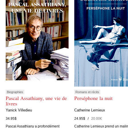
Biographies
Romans et récits
Pascal Assathiany, une vie de
Perséphone la nuit
livres
Yanick Villedieu
Catherine Lemieux
34.95$
24.95$ /
20.00€
Pascal Assathiany a profondément
Catherine Lemieux prend un mali