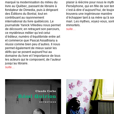
marqué la modernisation du milieu du
plaisir à réécrire pour nous le myt
livre au Québec, passant de libraire à
Perséphone, qui en fille de son te
fondateur de Dimedia, puis à dirigeant
c’est-à-dire d’aujourd’hui, de toujo
des Éditions du Boréal, tout en
trouvera une ingénieuse manière
contribuant au rayonnement
d’échapper tant à sa mère qu’à so
international du livre québécois. Le
mari. Les mythes, voyez-vous, son
journaliste Yanick Villedieu nous permet
immortels.
de découvrir, en retraçant son parcours,
suite…
ce mystérieux métier qu’est celui
d’éditeur, numéro d’équilibriste entre art
et commerce que Pascal Assathiany a
réussi comme bien peu d’autres. Il nous
permet également de mieux saisir les
défis qui se posent aujourd’hui au
domaine du livre et l’importance de tous
les acteurs qui le composent, de l’auteur
jusqu’au libraire.
suite…