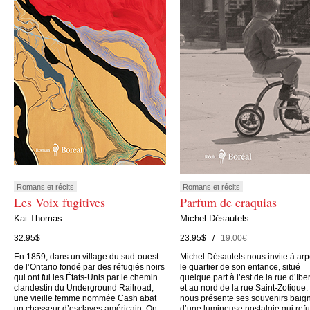
Romans et récits
Romans et récits
Les Voix fugitives
Parfum de craquias
Kai Thomas
Michel Désautels
32.95$
23.95$ /
19.00€
En 1859, dans un village du sud-ouest
Michel Désautels nous invite à arp
de l’Ontario fondé par des réfugiés noirs
le quartier de son enfance, situé
qui ont fui les États-Unis par le chemin
quelque part à l’est de la rue d’Iber
clandestin du Underground Railroad,
et au nord de la rue Saint-Zotique. 
une vieille femme nommée Cash abat
nous présente ses souvenirs baig
un chasseur d’esclaves américain. On
d’une lumineuse nostalgie qui ref