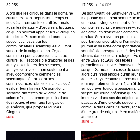
32.95$
17.95$ /
14.00€
Alors que les critiques dans le domaine
De son vivant, de Saint-Denys Ga
culturel existent depuis longtemps et
n’a publié qu’un petit nombre de t
nous éclairent sur les qualités – mais
en prose – vingt-six en tout si l’on
aussi les défauts – d’œuvres artistiques,
compte les écrits de jeunesse –, su
ce qu’on pourrait appeler les «?critiques
des critiques d’art et des comptes
de science?» sont moins répandus et
rendus. Son œuvre en prose est
souvent éclipsés par les
pourtant considérable si l’on inclu
communicateurs scientifiques, qui font
journal et sa riche correspondance
surtout de la vulgarisation. Or, tout
sont tirés la presque totalité des te
comme on peut apprécier la critique
choisis dans cette anthologie. Écri
culturelle, il est possible d’apprécier des
entre 1929 et 1938, ces textes
analyses critiques des sciences,
permettent de suivre l’émouvant ré
analyses qui visent non seulement à
soi que Garneau ne cesse de cons
mieux comprendre comment les
alors qu’il n’est encore qu’un jeun
scientifiques établissent des
adulte. On y découvre un prosateu
connaissances robustes, mais aussi à
remarquablement inventif, tantôt dr
évaluer leurs limites. Ce sont donc
tantôt grave, toujours passionnant,
soixante-dix textes de «?critique de
fait preuve d’une précision quasi
science?», initialement publiés dans
immersive dans ses descriptions 
des revues et journaux français et
paysage, d’une vivacité souvent
québécois, que propose ici Yves
comique dans certains récits, et d
Gingras.
d’une grande originalité en matièr
suite…
artistique.
suite…