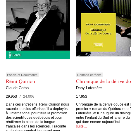
Essais et Documents
Romans et récits
Rémi Quirion
Chronique de la dérive d
Claude Corbo
Dany Laferrière
29.95$ /
24.00€
17.95$
Dans ces entretiens, Rémi Quirion nous
Chronique de la dérive douce est 
raconte tous les efforts qu’il a déployés
premier « roman du Québec » de 
à l’international pour faire la promotion
Laferrière, et il inaugure un dialog
des scientifiques québécois et pour
entre l’enfant du Sud et la terre du
réaffirmer la place de la langue
qui dure encore aujourd’hui.
française dans les sciences. Il raconte
suite…
surtout son combat incessant pour