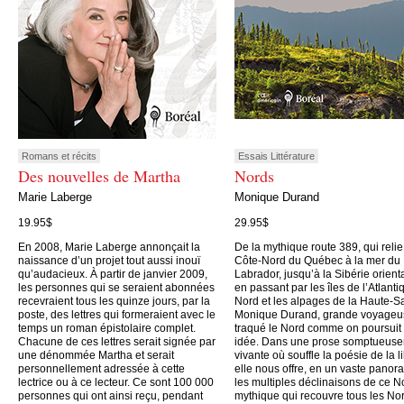
Romans et récits
Essais Littérature
Des nouvelles de Martha
Nords
Marie Laberge
Monique Durand
19.95$
29.95$
En 2008, Marie Laberge annonçait la
De la mythique route 389, qui relie
naissance d’un projet tout aussi inouï
Côte-Nord du Québec à la mer du
qu’audacieux. À partir de janvier 2009,
Labrador, jusqu’à la Sibérie orient
les personnes qui se seraient abonnées
en passant par les îles de l’Atlanti
recevraient tous les quinze jours, par la
Nord et les alpages de la Haute-S
poste, des lettres qui formeraient avec le
Monique Durand, grande voyageu
temps un roman épistolaire complet.
traqué le Nord comme on poursuit
Chacune de ces lettres serait signée par
idée. Dans une prose somptueus
une dénommée Martha et serait
vivante où souffle la poésie de la li
personnellement adressée à cette
elle nous offre, en un vaste panor
lectrice ou à ce lecteur. Ce sont 100 000
les multiples déclinaisons de ce N
personnes qui ont ainsi reçu, pendant
mythique qui recouvre tous les No