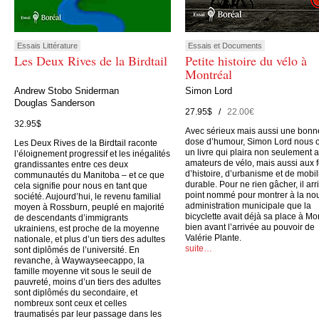
Essais Littérature
Essais et Documents
Les Deux Rives de la Birdtail
Petite histoire du vélo à
Montréal
Andrew Stobo Sniderman
Simon Lord
Douglas Sanderson
27.95$ /
22.00€
32.95$
Avec sérieux mais aussi une bonn
dose d’humour, Simon Lord nous o
Les Deux Rives de la Birdtail raconte
un livre qui plaira non seulement 
l’éloignement progressif et les inégalités
amateurs de vélo, mais aussi aux 
grandissantes entre ces deux
d’histoire, d’urbanisme et de mobil
communautés du Manitoba – et ce que
durable. Pour ne rien gâcher, il arr
cela signifie pour nous en tant que
point nommé pour montrer à la no
société. Aujourd’hui, le revenu familial
administration municipale que la
moyen à Rossburn, peuplé en majorité
bicyclette avait déjà sa place à Mo
de descendants d’immigrants
bien avant l’arrivée au pouvoir de
ukrainiens, est proche de la moyenne
Valérie Plante.
nationale, et plus d’un tiers des adultes
suite…
sont diplômés de l’université. En
revanche, à Waywayseecappo, la
famille moyenne vit sous le seuil de
pauvreté, moins d’un tiers des adultes
sont diplômés du secondaire, et
nombreux sont ceux et celles
traumatisés par leur passage dans les