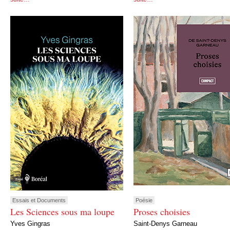
Essais et Documents
Poésie
Les Sciences sous ma loupe
Proses choisies
Yves Gingras
Saint-Denys Garneau