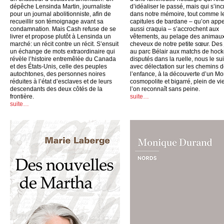
dépêche Lensinda Martin, journaliste
d’idéaliser le passé, mais qui s’inc
pour un journal abolitionniste, afin de
dans notre mémoire, tout comme l
recueillir son témoignage avant sa
capitules de bardane – qu’on appe
condamnation. Mais Cash refuse de se
aussi craquia – s’accrochent aux
livrer et propose plutôt à Lensinda un
vêtements, au pelage des animaux
marché: un récit contre un récit. S’ensuit
cheveux de notre petite sœur. Des
un échange de mots extraordinaire qui
au parc Bélair aux matchs de hoc
révèle l’histoire entremêlée du Canada
disputés dans la ruelle, nous le su
et des États-Unis, celle des peuples
avec délectation sur les chemins 
autochtones, des personnes noires
l’enfance, à la découverte d’un Mo
réduites à l’état d’esclaves et de leurs
cosmopolite et bigarré, plein de vi
descendants des deux côtés de la
l’on reconnaît sans peine.
frontière.
suite…
suite…