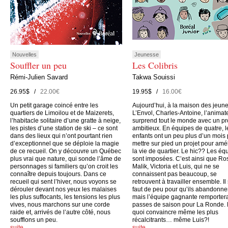
Nouvelles
Jeunesse
Souffler un peu
Les Colibris
Rémi-Julien Savard
Takwa Souissi
26.95$ /
22.00€
19.95$ /
16.00€
Un petit garage coincé entre les
Aujourd’hui, à la maison des jeun
quartiers de Limoilou et de Maizerets,
L’Envol, Charles-Antoine, l’animate
l’habitacle solitaire d’une gratte à neige,
surprend tout le monde avec un pr
les pistes d’une station de ski – ce sont
ambitieux. En équipes de quatre, l
dans des lieux qui n’ont pourtant rien
enfants ont un peu plus d’un mois
d’exceptionnel que se déploie la magie
mettre sur pied un projet pour amé
de ce recueil. On y découvre un Québec
la vie de quartier. Le hic?? Les éq
plus vrai que nature, qui sonde l’âme de
sont imposées. C’est ainsi que Ro
personnages si familiers qu’on croit les
Malik, Victoria et Luis, qui ne se
connaître depuis toujours. Dans ce
connaissent pas beaucoup, se
recueil qui sent l’hiver, nous voyons se
retrouvent à travailler ensemble. Il
dérouler devant nos yeux les malaises
faut de peu pour qu’ils abandonne
les plus suffocants, les tensions les plus
mais l’équipe gagnante remporter
vives, nous marchons sur une corde
passes de saison pour La Ronde.
raide et, arrivés de l’autre côté, nous
quoi convaincre même les plus
soufflons un peu.
récalcitrants… même Luis?!
suite…
suite…