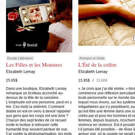
Essais Littérature
Romans et récits
Les Filles et les Monstres
L'Été de la colère
Elizabeth Lemay
Elizabeth Lemay
25.95$
15.95$ /
13.00€
Dans une boutique, Elizabeth Lemay
« Je crois que j’ai été violée. » Ain
remarque un écriteau accroché au-
commence une réflexion percutant
dessus de la tête de la caissière.
toute personnelle sur le monde da
L’employée est une personne, peut-on y
lequel nous vivons, sur les systèm
lire. Ces mots la sidèrent. Comment
inégalitaires qui s’y perpétuent, su
diable en est-on venu à devoir rappeler
qu’est être une femme dans une s
aux gens que les corps ont une âme ?
créée par et pour les hommes et o
Chacun des sept textes de ce recueil
femmes, depuis toujours, ricochen
invite le lecteur à retrouver cette
violence en violence. Est-il possibl
humanité trop souvent perdue de vue.
t-il jamais été possible – de rêver 
Car contre la déshumanisation, les mots
amour vrai, où le couple ne serait 