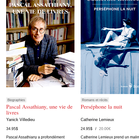
Biographies
Romans et récits
Pascal Assathiany, une vie de
Perséphone la nuit
livres
Yanick Villedieu
Catherine Lemieux
34.95$
24.95$ /
20.00€
Pascal Assathiany a profondément
Catherine Lemieux prend un mali