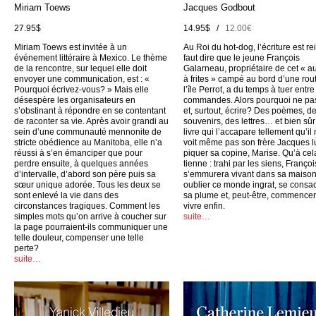
Miriam Toews
Jacques Godbout
27.95$
14.95$ /
12.00€
Miriam Toews est invitée à un
Au Roi du hot-dog, l’écriture est rei
événement littéraire à Mexico. Le thème
faut dire que le jeune François
de la rencontre, sur lequel elle doit
Galarneau, propriétaire de cet « a
envoyer une communication, est : «
à frites » campé au bord d’une rou
Pourquoi écrivez-vous? » Mais elle
l’île Perrot, a du temps à tuer entr
désespère les organisateurs en
commandes. Alors pourquoi ne pas
s’obstinant à répondre en se contentant
et, surtout, écrire? Des poèmes, d
de raconter sa vie. Après avoir grandi au
souvenirs, des lettres… et bien sûr
sein d’une communauté mennonite de
livre qui l’accapare tellement qu’il
stricte obédience au Manitoba, elle n’a
voit même pas son frère Jacques l
réussi à s’en émanciper que pour
piquer sa copine, Marise. Qu’à cel
perdre ensuite, à quelques années
tienne : trahi par les siens, Françoi
d’intervalle, d’abord son père puis sa
s’emmurera vivant dans sa maison
sœur unique adorée. Tous les deux se
oublier ce monde ingrat, se consac
sont enlevé la vie dans des
sa plume et, peut-être, commencer
circonstances tragiques. Comment les
vivre enfin.
simples mots qu’on arrive à coucher sur
suite…
la page pourraient-ils communiquer une
telle douleur, compenser une telle
perte?
suite…