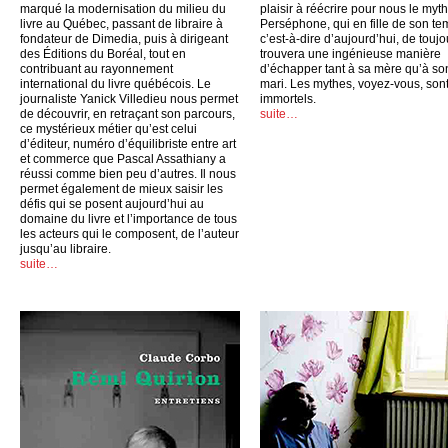
marqué la modernisation du milieu du
plaisir à réécrire pour nous le myt
livre au Québec, passant de libraire à
Perséphone, qui en fille de son te
fondateur de Dimedia, puis à dirigeant
c’est-à-dire d’aujourd’hui, de toujo
des Éditions du Boréal, tout en
trouvera une ingénieuse manière
contribuant au rayonnement
d’échapper tant à sa mère qu’à so
international du livre québécois. Le
mari. Les mythes, voyez-vous, son
journaliste Yanick Villedieu nous permet
immortels.
de découvrir, en retraçant son parcours,
suite…
ce mystérieux métier qu’est celui
d’éditeur, numéro d’équilibriste entre art
et commerce que Pascal Assathiany a
réussi comme bien peu d’autres. Il nous
permet également de mieux saisir les
défis qui se posent aujourd’hui au
domaine du livre et l’importance de tous
les acteurs qui le composent, de l’auteur
jusqu’au libraire.
suite…