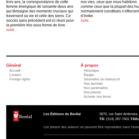
trois ans, la correspondance de cette
nos vies, ceux que nous habitons
femme énergique de soixante-deux ans
comme ceux que la plupart des h
qui témoigne des moments cruciaux qui
normalement constitués s’efforcen
traversent sa vie et celle des siens. Ce
d’éviter.
succès sans précédent est ici réuni pour
suite…
la première fois sous forme de livre.
suite…
Général
À propos
Accueil
Historique
Contact
Équipe
Foreign rights
Soumettre un manuscrit
Nos lauréats
Nos partenaires
Documents
Acheter nos livres
Les Éditions du Boréal
3970, rue Saint-Ambroise
Tél
: (514) 287-7401
Téléc
Les photos des auteurs ne peuvent être reproduites sans l'autor