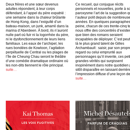
Deux frères et une sœur devenus
Ce recueil, qui conjugue récits
adultes répondent, à leur corps
personnels et nouvelles, porte à s
défendant, à l’appel du père expatrié :
paroxysme l’art de la suggestion 
une semaine dans la chaleur brûlante
l’auteur polit depuis de nombreus
de Hong Kong, dans l’exiguïté d’un
années. En quelques paragraphes
bateau-maison, un junk, amarré dans la
peine, chacun de ces trente-cinq t
marina d’Aberdeen. À bord, ils n’auront
nous offre des concentrés d’exist
nulle part où fuir ni la logorrhée du père,
que bien des romans seraient
ni le dysfonctionnement de leurs liens
incapables de déployer. C’est peut
familiaux. Les eaux de l’archipel, les
là le plus grand talent de Gilles
rues bondées de Kowloon, l’agitation
Archambault : saisir, par son propr
perpétuelle de Central ou les plages de
regard ou celui emprunté aux
l’île de Cheung Chau seront le théâtre
personnages qu’il invente, ces peti
d’une comédie dramatique ordinaire où
grandes vérités qui surgissent
les non-dits tiennent le rôle principal.
inopinément dans notre quotidien
suite…
sitôt disparaître en laissant derrièr
l’impression diffuse d’une leçon de
suite…