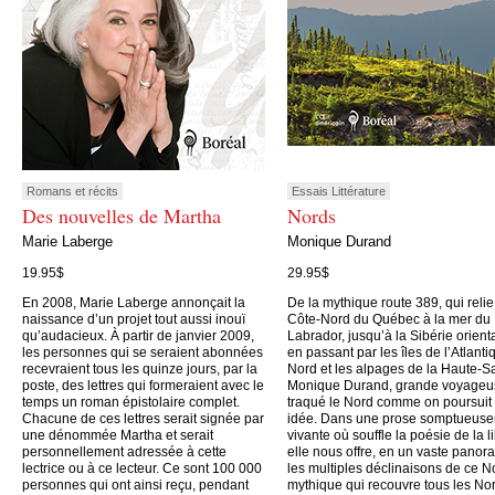
Romans et récits
Essais Littérature
Des nouvelles de Martha
Nords
Marie Laberge
Monique Durand
19.95$
29.95$
En 2008, Marie Laberge annonçait la
De la mythique route 389, qui relie
naissance d’un projet tout aussi inouï
Côte-Nord du Québec à la mer du
qu’audacieux. À partir de janvier 2009,
Labrador, jusqu’à la Sibérie orient
les personnes qui se seraient abonnées
en passant par les îles de l’Atlanti
recevraient tous les quinze jours, par la
Nord et les alpages de la Haute-S
poste, des lettres qui formeraient avec le
Monique Durand, grande voyageu
temps un roman épistolaire complet.
traqué le Nord comme on poursuit
Chacune de ces lettres serait signée par
idée. Dans une prose somptueus
une dénommée Martha et serait
vivante où souffle la poésie de la li
personnellement adressée à cette
elle nous offre, en un vaste panor
lectrice ou à ce lecteur. Ce sont 100 000
les multiples déclinaisons de ce N
personnes qui ont ainsi reçu, pendant
mythique qui recouvre tous les No