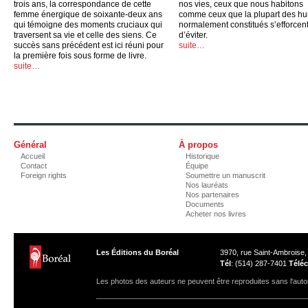
trois ans, la correspondance de cette
nos vies, ceux que nous habitons
femme énergique de soixante-deux ans
comme ceux que la plupart des h
qui témoigne des moments cruciaux qui
normalement constitués s’efforcen
traversent sa vie et celle des siens. Ce
d’éviter.
succès sans précédent est ici réuni pour
suite…
la première fois sous forme de livre.
suite…
Général
À propos
Accueil
Historique
Contact
Équipe
Foreign rights
Soumettre un manuscrit
Nos lauréats
Nos partenaires
Documents
Acheter nos livres
Les Éditions du Boréal
3970, rue Saint-Ambroise
Tél
: (514) 287-7401
Téléc
Les photos des auteurs ne peuvent être reproduites sans l'autor