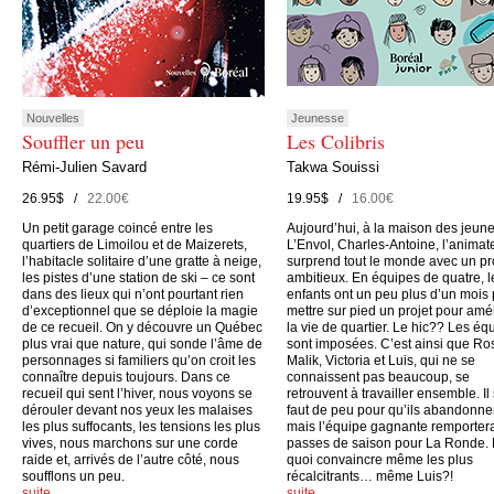
Nouvelles
Jeunesse
Souffler un peu
Les Colibris
Rémi-Julien Savard
Takwa Souissi
26.95$ /
22.00€
19.95$ /
16.00€
Un petit garage coincé entre les
Aujourd’hui, à la maison des jeun
quartiers de Limoilou et de Maizerets,
L’Envol, Charles-Antoine, l’animate
l’habitacle solitaire d’une gratte à neige,
surprend tout le monde avec un pr
les pistes d’une station de ski – ce sont
ambitieux. En équipes de quatre, l
dans des lieux qui n’ont pourtant rien
enfants ont un peu plus d’un mois
d’exceptionnel que se déploie la magie
mettre sur pied un projet pour amé
de ce recueil. On y découvre un Québec
la vie de quartier. Le hic?? Les éq
plus vrai que nature, qui sonde l’âme de
sont imposées. C’est ainsi que Ro
personnages si familiers qu’on croit les
Malik, Victoria et Luis, qui ne se
connaître depuis toujours. Dans ce
connaissent pas beaucoup, se
recueil qui sent l’hiver, nous voyons se
retrouvent à travailler ensemble. Il
dérouler devant nos yeux les malaises
faut de peu pour qu’ils abandonne
les plus suffocants, les tensions les plus
mais l’équipe gagnante remporter
vives, nous marchons sur une corde
passes de saison pour La Ronde.
raide et, arrivés de l’autre côté, nous
quoi convaincre même les plus
soufflons un peu.
récalcitrants… même Luis?!
suite…
suite…