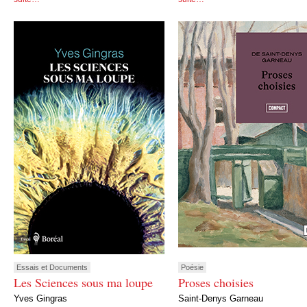
Essais et Documents
Poésie
Les Sciences sous ma loupe
Proses choisies
Yves Gingras
Saint-Denys Garneau