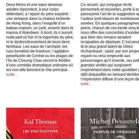
Deux frères et une sœur devenus
Ce recueil, qui conjugue récits
adultes répondent, à leur corps
personnels et nouvelles, porte à s
défendant, à l’appel du père expatrié :
paroxysme l’art de la suggestion 
une semaine dans la chaleur brûlante
l’auteur polit depuis de nombreus
de Hong Kong, dans l’exiguïté d’un
années. En quelques paragraphes
bateau-maison, un junk, amarré dans la
peine, chacun de ces trente-cinq t
marina d’Aberdeen. À bord, ils n’auront
nous offre des concentrés d’exist
nulle part où fuir ni la logorrhée du père,
que bien des romans seraient
ni le dysfonctionnement de leurs liens
incapables de déployer. C’est peut
familiaux. Les eaux de l’archipel, les
là le plus grand talent de Gilles
rues bondées de Kowloon, l’agitation
Archambault : saisir, par son propr
perpétuelle de Central ou les plages de
regard ou celui emprunté aux
l’île de Cheung Chau seront le théâtre
personnages qu’il invente, ces peti
d’une comédie dramatique ordinaire où
grandes vérités qui surgissent
les non-dits tiennent le rôle principal.
inopinément dans notre quotidien
suite…
sitôt disparaître en laissant derrièr
l’impression diffuse d’une leçon de
suite…