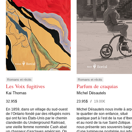
Romans et récits
Romans et récits
Les Voix fugitives
Parfum de craquias
Kai Thomas
Michel Désautels
32.95$
23.95$ /
19.00€
En 1859, dans un village du sud-ouest
Michel Désautels nous invite à arp
de l’Ontario fondé par des réfugiés noirs
le quartier de son enfance, situé
qui ont fui les États-Unis par le chemin
quelque part à l’est de la rue d’Iber
clandestin du Underground Railroad,
et au nord de la rue Saint-Zotique. 
une vieille femme nommée Cash abat
nous présente ses souvenirs baig
un chasseur d’esclaves américain. On
d’une lumineuse nostalgie qui ref