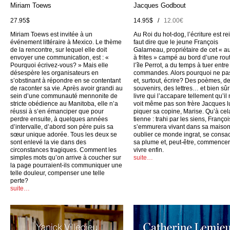
Miriam Toews
Jacques Godbout
27.95$
14.95$ /
12.00€
Miriam Toews est invitée à un
Au Roi du hot-dog, l’écriture est rei
événement littéraire à Mexico. Le thème
faut dire que le jeune François
de la rencontre, sur lequel elle doit
Galarneau, propriétaire de cet « a
envoyer une communication, est : «
à frites » campé au bord d’une rou
Pourquoi écrivez-vous? » Mais elle
l’île Perrot, a du temps à tuer entr
désespère les organisateurs en
commandes. Alors pourquoi ne pas
s’obstinant à répondre en se contentant
et, surtout, écrire? Des poèmes, d
de raconter sa vie. Après avoir grandi au
souvenirs, des lettres… et bien sûr
sein d’une communauté mennonite de
livre qui l’accapare tellement qu’il
stricte obédience au Manitoba, elle n’a
voit même pas son frère Jacques l
réussi à s’en émanciper que pour
piquer sa copine, Marise. Qu’à cel
perdre ensuite, à quelques années
tienne : trahi par les siens, Françoi
d’intervalle, d’abord son père puis sa
s’emmurera vivant dans sa maison
sœur unique adorée. Tous les deux se
oublier ce monde ingrat, se consac
sont enlevé la vie dans des
sa plume et, peut-être, commencer
circonstances tragiques. Comment les
vivre enfin.
simples mots qu’on arrive à coucher sur
suite…
la page pourraient-ils communiquer une
telle douleur, compenser une telle
perte?
suite…