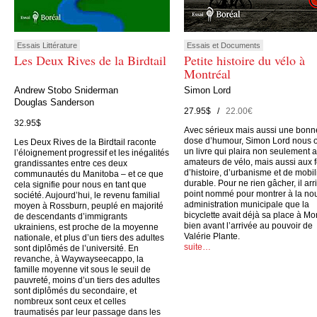
Essais Littérature
Essais et Documents
Les Deux Rives de la Birdtail
Petite histoire du vélo à
Montréal
Andrew Stobo Sniderman
Simon Lord
Douglas Sanderson
27.95$ /
22.00€
32.95$
Avec sérieux mais aussi une bonn
dose d’humour, Simon Lord nous o
Les Deux Rives de la Birdtail raconte
un livre qui plaira non seulement 
l’éloignement progressif et les inégalités
amateurs de vélo, mais aussi aux 
grandissantes entre ces deux
d’histoire, d’urbanisme et de mobil
communautés du Manitoba – et ce que
durable. Pour ne rien gâcher, il arr
cela signifie pour nous en tant que
point nommé pour montrer à la no
société. Aujourd’hui, le revenu familial
administration municipale que la
moyen à Rossburn, peuplé en majorité
bicyclette avait déjà sa place à Mo
de descendants d’immigrants
bien avant l’arrivée au pouvoir de
ukrainiens, est proche de la moyenne
Valérie Plante.
nationale, et plus d’un tiers des adultes
suite…
sont diplômés de l’université. En
revanche, à Waywayseecappo, la
famille moyenne vit sous le seuil de
pauvreté, moins d’un tiers des adultes
sont diplômés du secondaire, et
nombreux sont ceux et celles
traumatisés par leur passage dans les