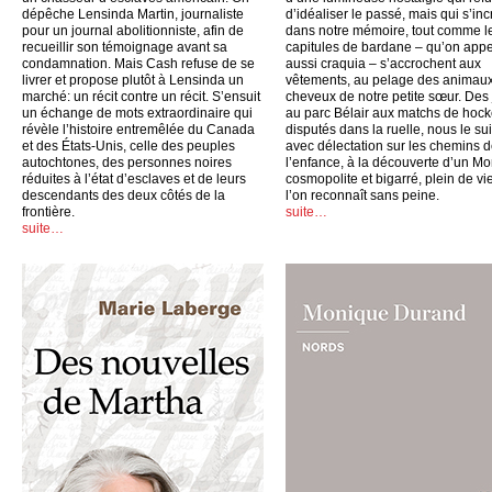
dépêche Lensinda Martin, journaliste
d’idéaliser le passé, mais qui s’inc
pour un journal abolitionniste, afin de
dans notre mémoire, tout comme l
recueillir son témoignage avant sa
capitules de bardane – qu’on appe
condamnation. Mais Cash refuse de se
aussi craquia – s’accrochent aux
livrer et propose plutôt à Lensinda un
vêtements, au pelage des animaux
marché: un récit contre un récit. S’ensuit
cheveux de notre petite sœur. Des
un échange de mots extraordinaire qui
au parc Bélair aux matchs de hoc
révèle l’histoire entremêlée du Canada
disputés dans la ruelle, nous le su
et des États-Unis, celle des peuples
avec délectation sur les chemins 
autochtones, des personnes noires
l’enfance, à la découverte d’un Mo
réduites à l’état d’esclaves et de leurs
cosmopolite et bigarré, plein de vi
descendants des deux côtés de la
l’on reconnaît sans peine.
frontière.
suite…
suite…