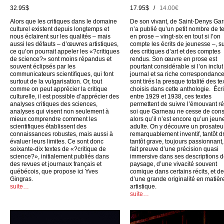
32.95$
17.95$ /
14.00€
Alors que les critiques dans le domaine
De son vivant, de Saint-Denys Ga
culturel existent depuis longtemps et
n’a publié qu’un petit nombre de t
nous éclairent sur les qualités – mais
en prose – vingt-six en tout si l’on
aussi les défauts – d’œuvres artistiques,
compte les écrits de jeunesse –, su
ce qu’on pourrait appeler les «?critiques
des critiques d’art et des comptes
de science?» sont moins répandus et
rendus. Son œuvre en prose est
souvent éclipsés par les
pourtant considérable si l’on inclu
communicateurs scientifiques, qui font
journal et sa riche correspondance
surtout de la vulgarisation. Or, tout
sont tirés la presque totalité des te
comme on peut apprécier la critique
choisis dans cette anthologie. Écri
culturelle, il est possible d’apprécier des
entre 1929 et 1938, ces textes
analyses critiques des sciences,
permettent de suivre l’émouvant ré
analyses qui visent non seulement à
soi que Garneau ne cesse de cons
mieux comprendre comment les
alors qu’il n’est encore qu’un jeun
scientifiques établissent des
adulte. On y découvre un prosateu
connaissances robustes, mais aussi à
remarquablement inventif, tantôt dr
évaluer leurs limites. Ce sont donc
tantôt grave, toujours passionnant,
soixante-dix textes de «?critique de
fait preuve d’une précision quasi
science?», initialement publiés dans
immersive dans ses descriptions 
des revues et journaux français et
paysage, d’une vivacité souvent
québécois, que propose ici Yves
comique dans certains récits, et d
Gingras.
d’une grande originalité en matièr
suite…
artistique.
suite…