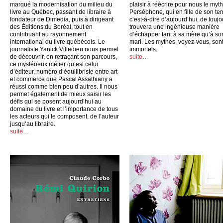
marqué la modernisation du milieu du
plaisir à réécrire pour nous le myt
livre au Québec, passant de libraire à
Perséphone, qui en fille de son te
fondateur de Dimedia, puis à dirigeant
c’est-à-dire d’aujourd’hui, de toujo
des Éditions du Boréal, tout en
trouvera une ingénieuse manière
contribuant au rayonnement
d’échapper tant à sa mère qu’à so
international du livre québécois. Le
mari. Les mythes, voyez-vous, son
journaliste Yanick Villedieu nous permet
immortels.
de découvrir, en retraçant son parcours,
suite…
ce mystérieux métier qu’est celui
d’éditeur, numéro d’équilibriste entre art
et commerce que Pascal Assathiany a
réussi comme bien peu d’autres. Il nous
permet également de mieux saisir les
défis qui se posent aujourd’hui au
domaine du livre et l’importance de tous
les acteurs qui le composent, de l’auteur
jusqu’au libraire.
suite…