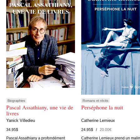
Biographies
Romans et récits
Pascal Assathiany, une vie de
Perséphone la nuit
livres
Yanick Villedieu
Catherine Lemieux
34.95$
24.95$ /
20.00€
Pascal Assathiany a profondément
Catherine Lemieux prend un mali