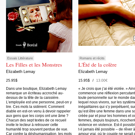
Essais Littérature
Romans et récits
Les Filles et les Monstres
L'Été de la colère
Elizabeth Lemay
Elizabeth Lemay
25.95$
15.95$ /
13.00€
Dans une boutique, Elizabeth Lemay
« Je crois que j’ai été violée. » Ain
remarque un écriteau accroché au-
commence une réflexion percutant
dessus de la tête de la caissière.
toute personnelle sur le monde da
L’employée est une personne, peut-on y
lequel nous vivons, sur les systèm
lire. Ces mots la sidèrent. Comment
inégalitaires qui s’y perpétuent, su
diable en est-on venu à devoir rappeler
qu’est être une femme dans une s
aux gens que les corps ont une âme ?
créée par et pour les hommes et o
Chacun des sept textes de ce recueil
femmes, depuis toujours, ricochen
invite le lecteur à retrouver cette
violence en violence. Est-il possibl
humanité trop souvent perdue de vue.
t-il jamais été possible – de rêver 
Car contre la déshumanisation, les mots
amour vrai, où le couple ne serait 