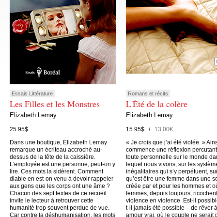
Essais Littérature
Romans et récits
Les Filles et les Monstres
L'Été de la colère
Elizabeth Lemay
Elizabeth Lemay
25.95$
15.95$ /
13.00€
Dans une boutique, Elizabeth Lemay
« Je crois que j’ai été violée. » Ain
remarque un écriteau accroché au-
commence une réflexion percutant
dessus de la tête de la caissière.
toute personnelle sur le monde da
L’employée est une personne, peut-on y
lequel nous vivons, sur les systèm
lire. Ces mots la sidèrent. Comment
inégalitaires qui s’y perpétuent, su
diable en est-on venu à devoir rappeler
qu’est être une femme dans une s
aux gens que les corps ont une âme ?
créée par et pour les hommes et o
Chacun des sept textes de ce recueil
femmes, depuis toujours, ricochen
invite le lecteur à retrouver cette
violence en violence. Est-il possibl
humanité trop souvent perdue de vue.
t-il jamais été possible – de rêver 
Car contre la déshumanisation, les mots
amour vrai, où le couple ne serait 