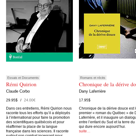
Essais et Documents
Romans et récits
Rémi Quirion
Chronique de la dérive d
Claude Corbo
Dany Laferrière
29.95$ /
24.00€
17.95$
Dans ces entretiens, Rémi Quirion nous
Chronique de la dérive douce est 
raconte tous les efforts qu’il a déployés
premier « roman du Québec » de 
à l’international pour faire la promotion
Laferrière, et il inaugure un dialog
des scientifiques québécois et pour
entre l’enfant du Sud et la terre du
réaffirmer la place de la langue
qui dure encore aujourd’hui.
française dans les sciences. Il raconte
suite…
surtout son combat incessant pour