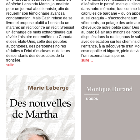
dépêche Lensinda Martin, journaliste
d’idéaliser le passé, mais qui s’inc
pour un journal abolitionniste, afin de
dans notre mémoire, tout comme l
recueillir son témoignage avant sa
capitules de bardane – qu’on appe
condamnation. Mais Cash refuse de se
aussi craquia – s’accrochent aux
livrer et propose plutôt à Lensinda un
vêtements, au pelage des animaux
marché: un récit contre un récit. S’ensuit
cheveux de notre petite sœur. Des
un échange de mots extraordinaire qui
au parc Bélair aux matchs de hoc
révèle l’histoire entremêlée du Canada
disputés dans la ruelle, nous le su
et des États-Unis, celle des peuples
avec délectation sur les chemins 
autochtones, des personnes noires
l’enfance, à la découverte d’un Mo
réduites à l’état d’esclaves et de leurs
cosmopolite et bigarré, plein de vi
descendants des deux côtés de la
l’on reconnaît sans peine.
frontière.
suite…
suite…