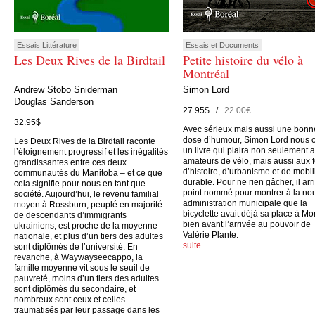
Essais Littérature
Essais et Documents
Les Deux Rives de la Birdtail
Petite histoire du vélo à
Montréal
Andrew Stobo Sniderman
Simon Lord
Douglas Sanderson
27.95$ /
22.00€
32.95$
Avec sérieux mais aussi une bonn
dose d’humour, Simon Lord nous o
Les Deux Rives de la Birdtail raconte
un livre qui plaira non seulement 
l’éloignement progressif et les inégalités
amateurs de vélo, mais aussi aux 
grandissantes entre ces deux
d’histoire, d’urbanisme et de mobil
communautés du Manitoba – et ce que
durable. Pour ne rien gâcher, il arr
cela signifie pour nous en tant que
point nommé pour montrer à la no
société. Aujourd’hui, le revenu familial
administration municipale que la
moyen à Rossburn, peuplé en majorité
bicyclette avait déjà sa place à Mo
de descendants d’immigrants
bien avant l’arrivée au pouvoir de
ukrainiens, est proche de la moyenne
Valérie Plante.
nationale, et plus d’un tiers des adultes
suite…
sont diplômés de l’université. En
revanche, à Waywayseecappo, la
famille moyenne vit sous le seuil de
pauvreté, moins d’un tiers des adultes
sont diplômés du secondaire, et
nombreux sont ceux et celles
traumatisés par leur passage dans les