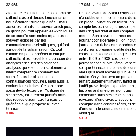
32.95$
17.95$ /
14.00€
Alors que les critiques dans le domaine
De son vivant, de Saint-Denys Ga
culturel existent depuis longtemps et
n’a publié qu’un petit nombre de t
nous éclairent sur les qualités – mais
en prose – vingt-six en tout si l’on
aussi les défauts – d’œuvres artistiques,
compte les écrits de jeunesse –, su
ce qu’on pourrait appeler les «?critiques
des critiques d’art et des comptes
de science?» sont moins répandus et
rendus. Son œuvre en prose est
souvent éclipsés par les
pourtant considérable si l’on inclu
communicateurs scientifiques, qui font
journal et sa riche correspondance
surtout de la vulgarisation. Or, tout
sont tirés la presque totalité des te
comme on peut apprécier la critique
choisis dans cette anthologie. Écri
culturelle, il est possible d’apprécier des
entre 1929 et 1938, ces textes
analyses critiques des sciences,
permettent de suivre l’émouvant ré
analyses qui visent non seulement à
soi que Garneau ne cesse de cons
mieux comprendre comment les
alors qu’il n’est encore qu’un jeun
scientifiques établissent des
adulte. On y découvre un prosateu
connaissances robustes, mais aussi à
remarquablement inventif, tantôt dr
évaluer leurs limites. Ce sont donc
tantôt grave, toujours passionnant,
soixante-dix textes de «?critique de
fait preuve d’une précision quasi
science?», initialement publiés dans
immersive dans ses descriptions 
des revues et journaux français et
paysage, d’une vivacité souvent
québécois, que propose ici Yves
comique dans certains récits, et d
Gingras.
d’une grande originalité en matièr
suite…
artistique.
suite…