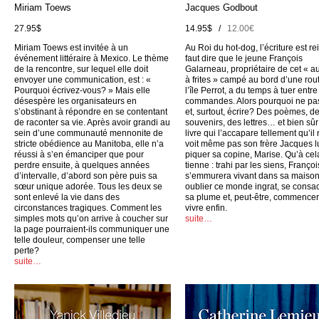
Miriam Toews
Jacques Godbout
27.95$
14.95$ /
12.00€
Miriam Toews est invitée à un
Au Roi du hot-dog, l’écriture est rei
événement littéraire à Mexico. Le thème
faut dire que le jeune François
de la rencontre, sur lequel elle doit
Galarneau, propriétaire de cet « a
envoyer une communication, est : «
à frites » campé au bord d’une rou
Pourquoi écrivez-vous? » Mais elle
l’île Perrot, a du temps à tuer entr
désespère les organisateurs en
commandes. Alors pourquoi ne pas
s’obstinant à répondre en se contentant
et, surtout, écrire? Des poèmes, d
de raconter sa vie. Après avoir grandi au
souvenirs, des lettres… et bien sûr
sein d’une communauté mennonite de
livre qui l’accapare tellement qu’il
stricte obédience au Manitoba, elle n’a
voit même pas son frère Jacques l
réussi à s’en émanciper que pour
piquer sa copine, Marise. Qu’à cel
perdre ensuite, à quelques années
tienne : trahi par les siens, Françoi
d’intervalle, d’abord son père puis sa
s’emmurera vivant dans sa maison
sœur unique adorée. Tous les deux se
oublier ce monde ingrat, se consac
sont enlevé la vie dans des
sa plume et, peut-être, commencer
circonstances tragiques. Comment les
vivre enfin.
simples mots qu’on arrive à coucher sur
suite…
la page pourraient-ils communiquer une
telle douleur, compenser une telle
perte?
suite…