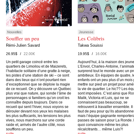
Nouvelles
Jeunesse
Souffler un peu
Les Colibris
Rémi-Julien Savard
Takwa Souissi
26.95$ /
22.00€
19.95$ /
16.00€
Un petit garage coincé entre les
Aujourd’hui, à la maison des jeun
quartiers de Limoilou et de Maizerets,
L’Envol, Charles-Antoine, l’animate
l’habitacle solitaire d’une gratte à neige,
surprend tout le monde avec un pr
les pistes d’une station de ski – ce sont
ambitieux. En équipes de quatre, l
dans des lieux qui n’ont pourtant rien
enfants ont un peu plus d’un mois
d’exceptionnel que se déploie la magie
mettre sur pied un projet pour amé
de ce recueil. On y découvre un Québec
la vie de quartier. Le hic?? Les éq
plus vrai que nature, qui sonde l’âme de
sont imposées. C’est ainsi que Ro
personnages si familiers qu’on croit les
Malik, Victoria et Luis, qui ne se
connaître depuis toujours. Dans ce
connaissent pas beaucoup, se
recueil qui sent l’hiver, nous voyons se
retrouvent à travailler ensemble. Il
dérouler devant nos yeux les malaises
faut de peu pour qu’ils abandonne
les plus suffocants, les tensions les plus
mais l’équipe gagnante remporter
vives, nous marchons sur une corde
passes de saison pour La Ronde.
raide et, arrivés de l’autre côté, nous
quoi convaincre même les plus
soufflons un peu.
récalcitrants… même Luis?!
suite…
suite…