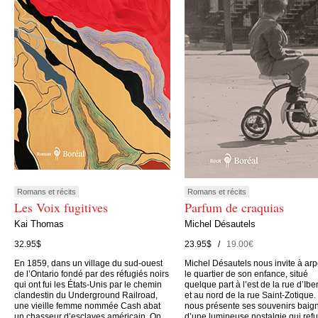
Romans et récits
Romans et récits
Les Voix fugitives
Parfum de craquias
Kai Thomas
Michel Désautels
32.95$
23.95$ /
19.00€
En 1859, dans un village du sud-ouest
Michel Désautels nous invite à arp
de l’Ontario fondé par des réfugiés noirs
le quartier de son enfance, situé
qui ont fui les États-Unis par le chemin
quelque part à l’est de la rue d’Iber
clandestin du Underground Railroad,
et au nord de la rue Saint-Zotique. 
une vieille femme nommée Cash abat
nous présente ses souvenirs baig
un chasseur d’esclaves américain. On
d’une lumineuse nostalgie qui ref