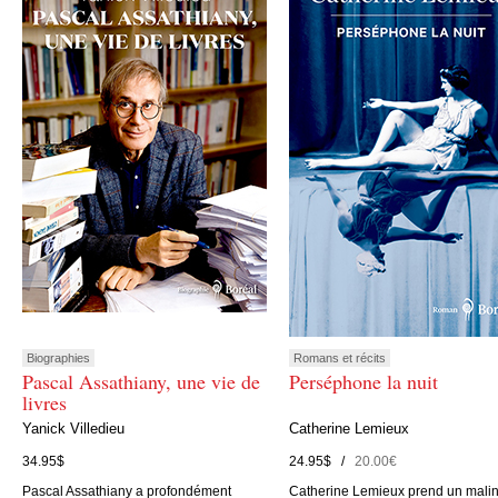
Biographies
Romans et récits
Pascal Assathiany, une vie de
Perséphone la nuit
livres
Yanick Villedieu
Catherine Lemieux
34.95$
24.95$ /
20.00€
Pascal Assathiany a profondément
Catherine Lemieux prend un mali