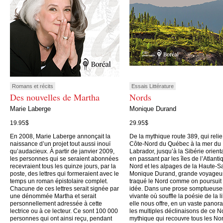
Romans et récits
Essais Littérature
Des nouvelles de Martha
Nords
Marie Laberge
Monique Durand
19.95$
29.95$
En 2008, Marie Laberge annonçait la
De la mythique route 389, qui relie
naissance d’un projet tout aussi inouï
Côte-Nord du Québec à la mer du
qu’audacieux. À partir de janvier 2009,
Labrador, jusqu’à la Sibérie orient
les personnes qui se seraient abonnées
en passant par les îles de l’Atlanti
recevraient tous les quinze jours, par la
Nord et les alpages de la Haute-S
poste, des lettres qui formeraient avec le
Monique Durand, grande voyageu
temps un roman épistolaire complet.
traqué le Nord comme on poursuit
Chacune de ces lettres serait signée par
idée. Dans une prose somptueus
une dénommée Martha et serait
vivante où souffle la poésie de la li
personnellement adressée à cette
elle nous offre, en un vaste panor
lectrice ou à ce lecteur. Ce sont 100 000
les multiples déclinaisons de ce N
personnes qui ont ainsi reçu, pendant
mythique qui recouvre tous les No