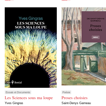
Essais et Documents
Poésie
Les Sciences sous ma loupe
Proses choisies
Yves Gingras
Saint-Denys Garneau