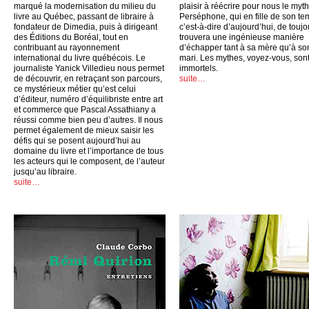
marqué la modernisation du milieu du
plaisir à réécrire pour nous le myt
livre au Québec, passant de libraire à
Perséphone, qui en fille de son te
fondateur de Dimedia, puis à dirigeant
c’est-à-dire d’aujourd’hui, de toujo
des Éditions du Boréal, tout en
trouvera une ingénieuse manière
contribuant au rayonnement
d’échapper tant à sa mère qu’à so
international du livre québécois. Le
mari. Les mythes, voyez-vous, son
journaliste Yanick Villedieu nous permet
immortels.
de découvrir, en retraçant son parcours,
suite…
ce mystérieux métier qu’est celui
d’éditeur, numéro d’équilibriste entre art
et commerce que Pascal Assathiany a
réussi comme bien peu d’autres. Il nous
permet également de mieux saisir les
défis qui se posent aujourd’hui au
domaine du livre et l’importance de tous
les acteurs qui le composent, de l’auteur
jusqu’au libraire.
suite…