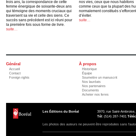
trois ans, la correspondance de cette
nos vies, ceux que nous habitons
femme énergique de soixante-deux ans
comme ceux que la plupart des h
qui témoigne des moments cruciaux qui
normalement constitués s’efforcen
traversent sa vie et celle des siens. Ce
d’éviter.
succès sans précédent est ici réuni pour
suite…
la première fois sous forme de livre.
suite…
Général
À propos
Accueil
Historique
Contact
Équipe
Foreign rights
Soumettre un manuscrit
Nos lauréats
Nos partenaires
Documents
Acheter nos livres
Les Éditions du Boréal
3970, rue Saint-Ambroise
Tél
: (514) 287-7401
Téléc
Les photos des auteurs ne peuvent être reproduites sans l'autor