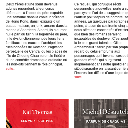
Deux frères et une sœur devenus
Ce recueil, qui conjugue récits
adultes répondent, à leur corps
personnels et nouvelles, porte à s
défendant, à l’appel du père expatrié :
paroxysme l’art de la suggestion 
une semaine dans la chaleur brûlante
l’auteur polit depuis de nombreus
de Hong Kong, dans l’exiguïté d’un
années. En quelques paragraphes
bateau-maison, un junk, amarré dans la
peine, chacun de ces trente-cinq t
marina d’Aberdeen. À bord, ils n’auront
nous offre des concentrés d’exist
nulle part où fuir ni la logorrhée du père,
que bien des romans seraient
ni le dysfonctionnement de leurs liens
incapables de déployer. C’est peut
familiaux. Les eaux de l’archipel, les
là le plus grand talent de Gilles
rues bondées de Kowloon, l’agitation
Archambault : saisir, par son propr
perpétuelle de Central ou les plages de
regard ou celui emprunté aux
l’île de Cheung Chau seront le théâtre
personnages qu’il invente, ces peti
d’une comédie dramatique ordinaire où
grandes vérités qui surgissent
les non-dits tiennent le rôle principal.
inopinément dans notre quotidien
suite…
sitôt disparaître en laissant derrièr
l’impression diffuse d’une leçon de
suite…