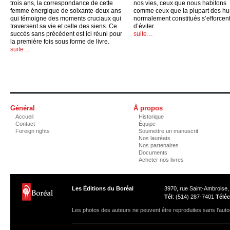
trois ans, la correspondance de cette
nos vies, ceux que nous habitons
femme énergique de soixante-deux ans
comme ceux que la plupart des h
qui témoigne des moments cruciaux qui
normalement constitués s’efforcen
traversent sa vie et celle des siens. Ce
d’éviter.
succès sans précédent est ici réuni pour
suite…
la première fois sous forme de livre.
suite…
Général
À propos
Accueil
Historique
Contact
Équipe
Foreign rights
Soumettre un manuscrit
Nos lauréats
Nos partenaires
Documents
Acheter nos livres
Les Éditions du Boréal
3970, rue Saint-Ambroise
Tél
: (514) 287-7401
Téléc
Les photos des auteurs ne peuvent être reproduites sans l'autor