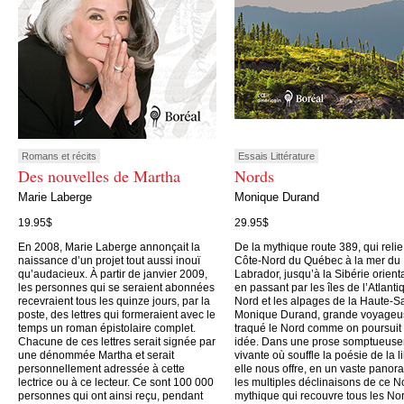
Romans et récits
Essais Littérature
Des nouvelles de Martha
Nords
Marie Laberge
Monique Durand
19.95$
29.95$
En 2008, Marie Laberge annonçait la
De la mythique route 389, qui relie
naissance d’un projet tout aussi inouï
Côte-Nord du Québec à la mer du
qu’audacieux. À partir de janvier 2009,
Labrador, jusqu’à la Sibérie orient
les personnes qui se seraient abonnées
en passant par les îles de l’Atlanti
recevraient tous les quinze jours, par la
Nord et les alpages de la Haute-S
poste, des lettres qui formeraient avec le
Monique Durand, grande voyageu
temps un roman épistolaire complet.
traqué le Nord comme on poursuit
Chacune de ces lettres serait signée par
idée. Dans une prose somptueus
une dénommée Martha et serait
vivante où souffle la poésie de la li
personnellement adressée à cette
elle nous offre, en un vaste panor
lectrice ou à ce lecteur. Ce sont 100 000
les multiples déclinaisons de ce N
personnes qui ont ainsi reçu, pendant
mythique qui recouvre tous les No