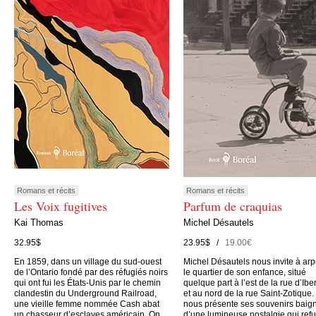
Romans et récits
Romans et récits
Les Voix fugitives
Parfum de craquias
Kai Thomas
Michel Désautels
32.95$
23.95$ /
19.00€
En 1859, dans un village du sud-ouest
Michel Désautels nous invite à arp
de l’Ontario fondé par des réfugiés noirs
le quartier de son enfance, situé
qui ont fui les États-Unis par le chemin
quelque part à l’est de la rue d’Iber
clandestin du Underground Railroad,
et au nord de la rue Saint-Zotique. 
une vieille femme nommée Cash abat
nous présente ses souvenirs baig
un chasseur d’esclaves américain. On
d’une lumineuse nostalgie qui ref