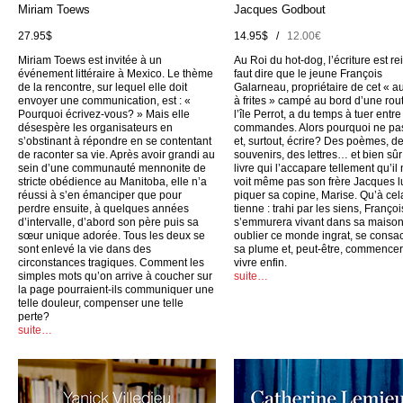
Miriam Toews
Jacques Godbout
27.95$
14.95$ /
12.00€
Miriam Toews est invitée à un
Au Roi du hot-dog, l’écriture est rei
événement littéraire à Mexico. Le thème
faut dire que le jeune François
de la rencontre, sur lequel elle doit
Galarneau, propriétaire de cet « a
envoyer une communication, est : «
à frites » campé au bord d’une rou
Pourquoi écrivez-vous? » Mais elle
l’île Perrot, a du temps à tuer entr
désespère les organisateurs en
commandes. Alors pourquoi ne pas
s’obstinant à répondre en se contentant
et, surtout, écrire? Des poèmes, d
de raconter sa vie. Après avoir grandi au
souvenirs, des lettres… et bien sûr
sein d’une communauté mennonite de
livre qui l’accapare tellement qu’il
stricte obédience au Manitoba, elle n’a
voit même pas son frère Jacques l
réussi à s’en émanciper que pour
piquer sa copine, Marise. Qu’à cel
perdre ensuite, à quelques années
tienne : trahi par les siens, Françoi
d’intervalle, d’abord son père puis sa
s’emmurera vivant dans sa maison
sœur unique adorée. Tous les deux se
oublier ce monde ingrat, se consac
sont enlevé la vie dans des
sa plume et, peut-être, commencer
circonstances tragiques. Comment les
vivre enfin.
simples mots qu’on arrive à coucher sur
suite…
la page pourraient-ils communiquer une
telle douleur, compenser une telle
perte?
suite…