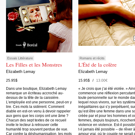
Essais Littérature
Romans et récits
Les Filles et les Monstres
L'Été de la colère
Elizabeth Lemay
Elizabeth Lemay
25.95$
15.95$ /
13.00€
Dans une boutique, Elizabeth Lemay
« Je crois que j’ai été violée. » Ain
remarque un écriteau accroché au-
commence une réflexion percutant
dessus de la tête de la caissière.
toute personnelle sur le monde da
L’employée est une personne, peut-on y
lequel nous vivons, sur les systèm
lire. Ces mots la sidèrent. Comment
inégalitaires qui s’y perpétuent, su
diable en est-on venu à devoir rappeler
qu’est être une femme dans une s
aux gens que les corps ont une âme ?
créée par et pour les hommes et o
Chacun des sept textes de ce recueil
femmes, depuis toujours, ricochen
invite le lecteur à retrouver cette
violence en violence. Est-il possibl
humanité trop souvent perdue de vue.
t-il jamais été possible – de rêver 
Car contre la déshumanisation, les mots
amour vrai, où le couple ne serait 