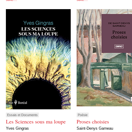
Essais et Documents
Poésie
Les Sciences sous ma loupe
Proses choisies
Yves Gingras
Saint-Denys Garneau