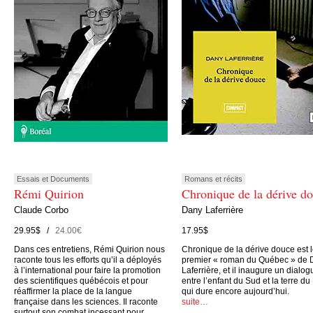
Essais et Documents
Romans et récits
Rémi Quirion
Chronique de la dérive d
Claude Corbo
Dany Laferrière
29.95$ /
24.00€
17.95$
Dans ces entretiens, Rémi Quirion nous
Chronique de la dérive douce est 
raconte tous les efforts qu’il a déployés
premier « roman du Québec » de 
à l’international pour faire la promotion
Laferrière, et il inaugure un dialog
des scientifiques québécois et pour
entre l’enfant du Sud et la terre du
réaffirmer la place de la langue
qui dure encore aujourd’hui.
française dans les sciences. Il raconte
suite…
surtout son combat incessant pour