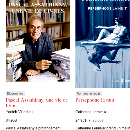
Biographies
Romans et récits
Pascal Assathiany, une vie de
Perséphone la nuit
livres
Yanick Villedieu
Catherine Lemieux
34.95$
24.95$ /
20.00€
Pascal Assathiany a profondément
Catherine Lemieux prend un mali