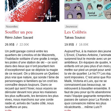
Nouvelles
Jeunesse
Souffler un peu
Les Colibris
Rémi-Julien Savard
Takwa Souissi
26.95$ /
22.00€
19.95$ /
16.00€
Un petit garage coincé entre les
Aujourd’hui, à la maison des jeun
quartiers de Limoilou et de Maizerets,
L’Envol, Charles-Antoine, l’animate
l’habitacle solitaire d’une gratte à neige,
surprend tout le monde avec un pr
les pistes d’une station de ski – ce sont
ambitieux. En équipes de quatre, l
dans des lieux qui n’ont pourtant rien
enfants ont un peu plus d’un mois
d’exceptionnel que se déploie la magie
mettre sur pied un projet pour amé
de ce recueil. On y découvre un Québec
la vie de quartier. Le hic?? Les éq
plus vrai que nature, qui sonde l’âme de
sont imposées. C’est ainsi que Ro
personnages si familiers qu’on croit les
Malik, Victoria et Luis, qui ne se
connaître depuis toujours. Dans ce
connaissent pas beaucoup, se
recueil qui sent l’hiver, nous voyons se
retrouvent à travailler ensemble. Il
dérouler devant nos yeux les malaises
faut de peu pour qu’ils abandonne
les plus suffocants, les tensions les plus
mais l’équipe gagnante remporter
vives, nous marchons sur une corde
passes de saison pour La Ronde.
raide et, arrivés de l’autre côté, nous
quoi convaincre même les plus
soufflons un peu.
récalcitrants… même Luis?!
suite…
suite…