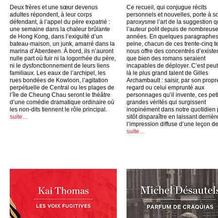
Deux frères et une sœur devenus
Ce recueil, qui conjugue récits
adultes répondent, à leur corps
personnels et nouvelles, porte à s
défendant, à l’appel du père expatrié :
paroxysme l’art de la suggestion 
une semaine dans la chaleur brûlante
l’auteur polit depuis de nombreus
de Hong Kong, dans l’exiguïté d’un
années. En quelques paragraphes
bateau-maison, un junk, amarré dans la
peine, chacun de ces trente-cinq t
marina d’Aberdeen. À bord, ils n’auront
nous offre des concentrés d’exist
nulle part où fuir ni la logorrhée du père,
que bien des romans seraient
ni le dysfonctionnement de leurs liens
incapables de déployer. C’est peut
familiaux. Les eaux de l’archipel, les
là le plus grand talent de Gilles
rues bondées de Kowloon, l’agitation
Archambault : saisir, par son propr
perpétuelle de Central ou les plages de
regard ou celui emprunté aux
l’île de Cheung Chau seront le théâtre
personnages qu’il invente, ces peti
d’une comédie dramatique ordinaire où
grandes vérités qui surgissent
les non-dits tiennent le rôle principal.
inopinément dans notre quotidien
suite…
sitôt disparaître en laissant derrièr
l’impression diffuse d’une leçon de
suite…