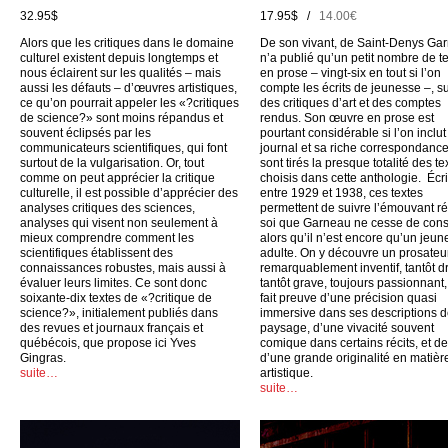
32.95$
17.95$ /
14.00€
Alors que les critiques dans le domaine
De son vivant, de Saint-Denys Ga
culturel existent depuis longtemps et
n’a publié qu’un petit nombre de t
nous éclairent sur les qualités – mais
en prose – vingt-six en tout si l’on
aussi les défauts – d’œuvres artistiques,
compte les écrits de jeunesse –, su
ce qu’on pourrait appeler les «?critiques
des critiques d’art et des comptes
de science?» sont moins répandus et
rendus. Son œuvre en prose est
souvent éclipsés par les
pourtant considérable si l’on inclu
communicateurs scientifiques, qui font
journal et sa riche correspondance
surtout de la vulgarisation. Or, tout
sont tirés la presque totalité des te
comme on peut apprécier la critique
choisis dans cette anthologie. Écri
culturelle, il est possible d’apprécier des
entre 1929 et 1938, ces textes
analyses critiques des sciences,
permettent de suivre l’émouvant ré
analyses qui visent non seulement à
soi que Garneau ne cesse de cons
mieux comprendre comment les
alors qu’il n’est encore qu’un jeun
scientifiques établissent des
adulte. On y découvre un prosateu
connaissances robustes, mais aussi à
remarquablement inventif, tantôt dr
évaluer leurs limites. Ce sont donc
tantôt grave, toujours passionnant,
soixante-dix textes de «?critique de
fait preuve d’une précision quasi
science?», initialement publiés dans
immersive dans ses descriptions 
des revues et journaux français et
paysage, d’une vivacité souvent
québécois, que propose ici Yves
comique dans certains récits, et d
Gingras.
d’une grande originalité en matièr
suite…
artistique.
suite…