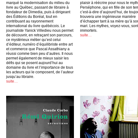
marqué la modernisation du milieu du
plaisir à réécrire pour nous le myt
livre au Québec, passant de libraire à
Perséphone, qui en fille de son te
fondateur de Dimedia, puis à dirigeant
c’est-à-dire d’aujourd’hui, de toujo
des Éditions du Boréal, tout en
trouvera une ingénieuse manière
contribuant au rayonnement
d’échapper tant à sa mère qu’à so
international du livre québécois. Le
mari. Les mythes, voyez-vous, son
journaliste Yanick Villedieu nous permet
immortels.
de découvrir, en retraçant son parcours,
suite…
ce mystérieux métier qu’est celui
d’éditeur, numéro d’équilibriste entre art
et commerce que Pascal Assathiany a
réussi comme bien peu d’autres. Il nous
permet également de mieux saisir les
défis qui se posent aujourd’hui au
domaine du livre et l’importance de tous
les acteurs qui le composent, de l’auteur
jusqu’au libraire.
suite…