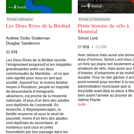
Essais Littérature
Essais et Documents
Les Deux Rives de la Birdtail
Petite histoire du vélo à
Montréal
Andrew Stobo Sniderman
Simon Lord
Douglas Sanderson
27.95$ /
22.00€
32.95$
Avec sérieux mais aussi une bonn
dose d’humour, Simon Lord nous o
Les Deux Rives de la Birdtail raconte
un livre qui plaira non seulement 
l’éloignement progressif et les inégalités
amateurs de vélo, mais aussi aux 
grandissantes entre ces deux
d’histoire, d’urbanisme et de mobil
communautés du Manitoba – et ce que
durable. Pour ne rien gâcher, il arr
cela signifie pour nous en tant que
point nommé pour montrer à la no
société. Aujourd’hui, le revenu familial
administration municipale que la
moyen à Rossburn, peuplé en majorité
bicyclette avait déjà sa place à Mo
de descendants d’immigrants
bien avant l’arrivée au pouvoir de
ukrainiens, est proche de la moyenne
Valérie Plante.
nationale, et plus d’un tiers des adultes
suite…
sont diplômés de l’université. En
revanche, à Waywayseecappo, la
famille moyenne vit sous le seuil de
pauvreté, moins d’un tiers des adultes
sont diplômés du secondaire, et
nombreux sont ceux et celles
traumatisés par leur passage dans les