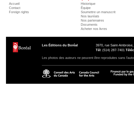
Accueil
Historique
Contact
Équipe
Foreign rights
Soumettre un manuscrit
Nos lauréats
Nos partenaires
Documents
Acheter nos livres
Les Éditions du Boréal
3970, rue Saint-Ambroise
Tél
: (514) 287-7401
Téléc
Les photos des auteurs ne peuvent être reproduites sans l'autor