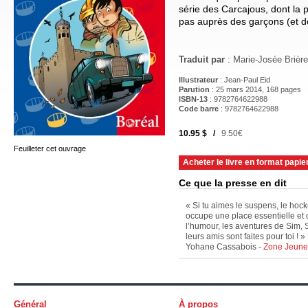
série des Carcajous, dont la 
pas auprès des garçons (et des
Traduit par
: Marie-Josée Brière
Illustrateur
: Jean-Paul Eid
Parution
: 25 mars 2014, 168 pages
ISBN-13
: 9782764622988
Code barre
:
9782764622988
10.95 $ /
9.50€
Feuilleter cet ouvrage
Acheter le livre en format papie
Ce que la presse en dit
« Si tu aimes le suspens, le hocke
occupe une place essentielle et 
l’humour, les aventures de Sim,
leurs amis sont faites pour toi ! »
Yohane Cassabois -
Zone Jeune
Général
À propos