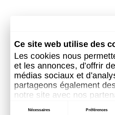
Ce site web utilise des c
Les cookies nous permette
et les annonces, d'offrir d
médias sociaux et d'analys
partageons également des i
notre site avec nos parte
publicité et d'analyse, qu
Sélection
Nécessaires
Préférences
du
d'autres informations que 