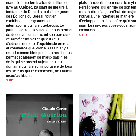
marqué la modernisation du milieu du
plaisir à réécrire pour nous le myt
livre au Québec, passant de libraire à
Perséphone, qui en fille de son te
fondateur de Dimedia, puis à dirigeant
c’est-à-dire d’aujourd’hui, de toujo
des Éditions du Boréal, tout en
trouvera une ingénieuse manière
contribuant au rayonnement
d’échapper tant à sa mère qu’à so
international du livre québécois. Le
mari. Les mythes, voyez-vous, son
journaliste Yanick Villedieu nous permet
immortels.
de découvrir, en retraçant son parcours,
suite…
ce mystérieux métier qu’est celui
d’éditeur, numéro d’équilibriste entre art
et commerce que Pascal Assathiany a
réussi comme bien peu d’autres. Il nous
permet également de mieux saisir les
défis qui se posent aujourd’hui au
domaine du livre et l’importance de tous
les acteurs qui le composent, de l’auteur
jusqu’au libraire.
suite…