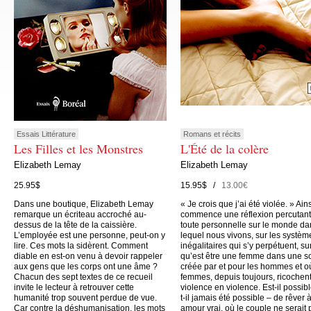
Essais Littérature
Romans et récits
Les Filles et les Monstres
L'Été de la colère
Elizabeth Lemay
Elizabeth Lemay
25.95$
15.95$ /
13.00€
Dans une boutique, Elizabeth Lemay
« Je crois que j’ai été violée. » Ain
remarque un écriteau accroché au-
commence une réflexion percutant
dessus de la tête de la caissière.
toute personnelle sur le monde da
L’employée est une personne, peut-on y
lequel nous vivons, sur les systèm
lire. Ces mots la sidèrent. Comment
inégalitaires qui s’y perpétuent, su
diable en est-on venu à devoir rappeler
qu’est être une femme dans une s
aux gens que les corps ont une âme ?
créée par et pour les hommes et o
Chacun des sept textes de ce recueil
femmes, depuis toujours, ricochen
invite le lecteur à retrouver cette
violence en violence. Est-il possibl
humanité trop souvent perdue de vue.
t-il jamais été possible – de rêver 
Car contre la déshumanisation, les mots
amour vrai, où le couple ne serait 