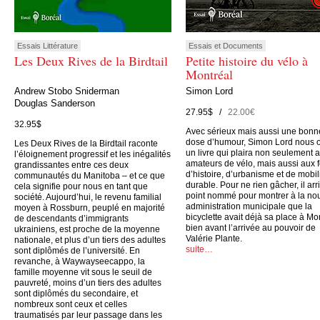
Essais Littérature
Essais et Documents
Les Deux Rives de la Birdtail
Petite histoire du vélo à
Montréal
Andrew Stobo Sniderman
Simon Lord
Douglas Sanderson
27.95$ /
22.00€
32.95$
Avec sérieux mais aussi une bonn
dose d’humour, Simon Lord nous o
Les Deux Rives de la Birdtail raconte
un livre qui plaira non seulement 
l’éloignement progressif et les inégalités
amateurs de vélo, mais aussi aux 
grandissantes entre ces deux
d’histoire, d’urbanisme et de mobil
communautés du Manitoba – et ce que
durable. Pour ne rien gâcher, il arr
cela signifie pour nous en tant que
point nommé pour montrer à la no
société. Aujourd’hui, le revenu familial
administration municipale que la
moyen à Rossburn, peuplé en majorité
bicyclette avait déjà sa place à Mo
de descendants d’immigrants
bien avant l’arrivée au pouvoir de
ukrainiens, est proche de la moyenne
Valérie Plante.
nationale, et plus d’un tiers des adultes
suite…
sont diplômés de l’université. En
revanche, à Waywayseecappo, la
famille moyenne vit sous le seuil de
pauvreté, moins d’un tiers des adultes
sont diplômés du secondaire, et
nombreux sont ceux et celles
traumatisés par leur passage dans les