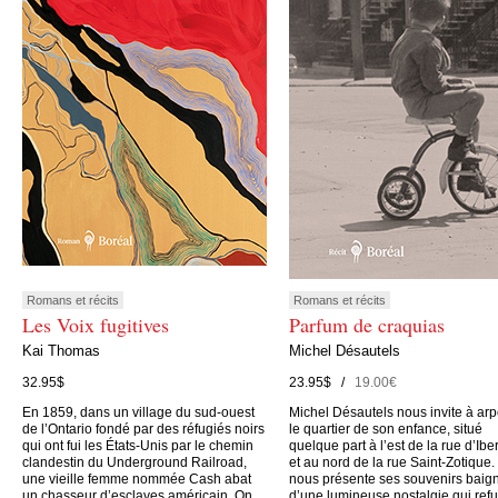
Romans et récits
Romans et récits
Les Voix fugitives
Parfum de craquias
Kai Thomas
Michel Désautels
32.95$
23.95$ /
19.00€
En 1859, dans un village du sud-ouest
Michel Désautels nous invite à arp
de l’Ontario fondé par des réfugiés noirs
le quartier de son enfance, situé
qui ont fui les États-Unis par le chemin
quelque part à l’est de la rue d’Iber
clandestin du Underground Railroad,
et au nord de la rue Saint-Zotique. 
une vieille femme nommée Cash abat
nous présente ses souvenirs baig
un chasseur d’esclaves américain. On
d’une lumineuse nostalgie qui ref