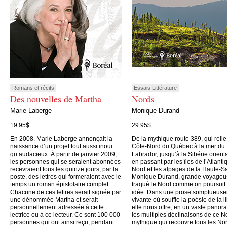
Romans et récits
Essais Littérature
Des nouvelles de Martha
Nords
Marie Laberge
Monique Durand
19.95$
29.95$
En 2008, Marie Laberge annonçait la
De la mythique route 389, qui relie
naissance d’un projet tout aussi inouï
Côte-Nord du Québec à la mer du
qu’audacieux. À partir de janvier 2009,
Labrador, jusqu’à la Sibérie orient
les personnes qui se seraient abonnées
en passant par les îles de l’Atlanti
recevraient tous les quinze jours, par la
Nord et les alpages de la Haute-S
poste, des lettres qui formeraient avec le
Monique Durand, grande voyageu
temps un roman épistolaire complet.
traqué le Nord comme on poursuit
Chacune de ces lettres serait signée par
idée. Dans une prose somptueus
une dénommée Martha et serait
vivante où souffle la poésie de la li
personnellement adressée à cette
elle nous offre, en un vaste panor
lectrice ou à ce lecteur. Ce sont 100 000
les multiples déclinaisons de ce N
personnes qui ont ainsi reçu, pendant
mythique qui recouvre tous les No