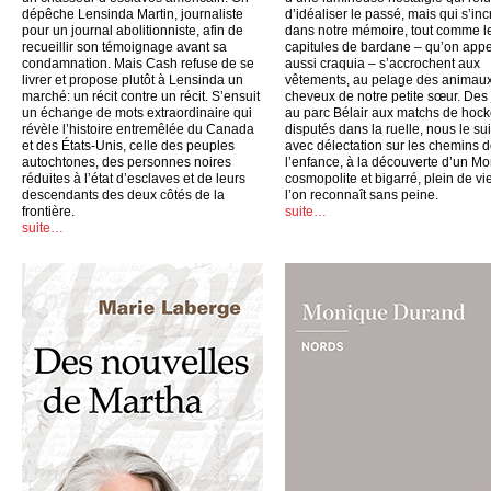
dépêche Lensinda Martin, journaliste
d’idéaliser le passé, mais qui s’inc
pour un journal abolitionniste, afin de
dans notre mémoire, tout comme l
recueillir son témoignage avant sa
capitules de bardane – qu’on appe
condamnation. Mais Cash refuse de se
aussi craquia – s’accrochent aux
livrer et propose plutôt à Lensinda un
vêtements, au pelage des animaux
marché: un récit contre un récit. S’ensuit
cheveux de notre petite sœur. Des
un échange de mots extraordinaire qui
au parc Bélair aux matchs de hoc
révèle l’histoire entremêlée du Canada
disputés dans la ruelle, nous le su
et des États-Unis, celle des peuples
avec délectation sur les chemins 
autochtones, des personnes noires
l’enfance, à la découverte d’un Mo
réduites à l’état d’esclaves et de leurs
cosmopolite et bigarré, plein de vi
descendants des deux côtés de la
l’on reconnaît sans peine.
frontière.
suite…
suite…