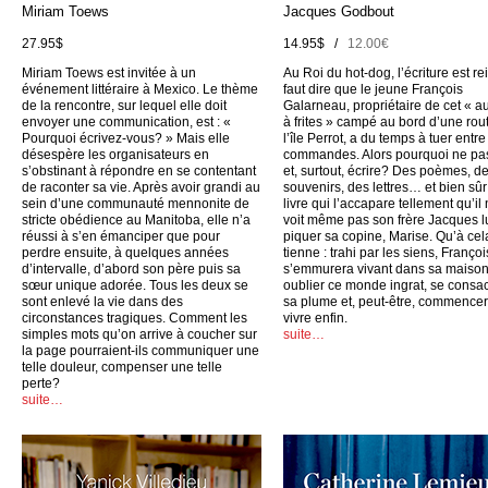
Miriam Toews
Jacques Godbout
27.95$
14.95$ /
12.00€
Miriam Toews est invitée à un
Au Roi du hot-dog, l’écriture est rei
événement littéraire à Mexico. Le thème
faut dire que le jeune François
de la rencontre, sur lequel elle doit
Galarneau, propriétaire de cet « a
envoyer une communication, est : «
à frites » campé au bord d’une rou
Pourquoi écrivez-vous? » Mais elle
l’île Perrot, a du temps à tuer entr
désespère les organisateurs en
commandes. Alors pourquoi ne pas
s’obstinant à répondre en se contentant
et, surtout, écrire? Des poèmes, d
de raconter sa vie. Après avoir grandi au
souvenirs, des lettres… et bien sûr
sein d’une communauté mennonite de
livre qui l’accapare tellement qu’il
stricte obédience au Manitoba, elle n’a
voit même pas son frère Jacques l
réussi à s’en émanciper que pour
piquer sa copine, Marise. Qu’à cel
perdre ensuite, à quelques années
tienne : trahi par les siens, Françoi
d’intervalle, d’abord son père puis sa
s’emmurera vivant dans sa maison
sœur unique adorée. Tous les deux se
oublier ce monde ingrat, se consac
sont enlevé la vie dans des
sa plume et, peut-être, commencer
circonstances tragiques. Comment les
vivre enfin.
simples mots qu’on arrive à coucher sur
suite…
la page pourraient-ils communiquer une
telle douleur, compenser une telle
perte?
suite…