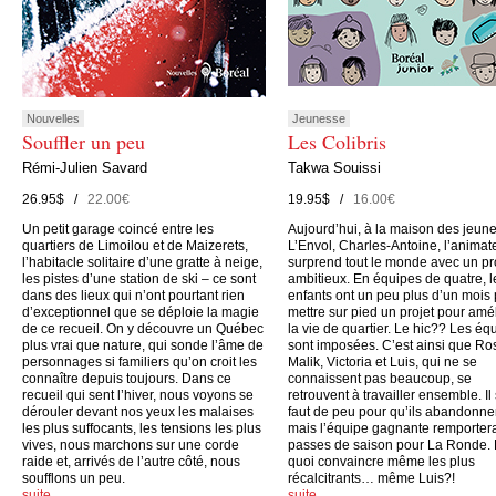
Nouvelles
Jeunesse
Souffler un peu
Les Colibris
Rémi-Julien Savard
Takwa Souissi
26.95$ /
22.00€
19.95$ /
16.00€
Un petit garage coincé entre les
Aujourd’hui, à la maison des jeun
quartiers de Limoilou et de Maizerets,
L’Envol, Charles-Antoine, l’animate
l’habitacle solitaire d’une gratte à neige,
surprend tout le monde avec un pr
les pistes d’une station de ski – ce sont
ambitieux. En équipes de quatre, l
dans des lieux qui n’ont pourtant rien
enfants ont un peu plus d’un mois
d’exceptionnel que se déploie la magie
mettre sur pied un projet pour amé
de ce recueil. On y découvre un Québec
la vie de quartier. Le hic?? Les éq
plus vrai que nature, qui sonde l’âme de
sont imposées. C’est ainsi que Ro
personnages si familiers qu’on croit les
Malik, Victoria et Luis, qui ne se
connaître depuis toujours. Dans ce
connaissent pas beaucoup, se
recueil qui sent l’hiver, nous voyons se
retrouvent à travailler ensemble. Il
dérouler devant nos yeux les malaises
faut de peu pour qu’ils abandonne
les plus suffocants, les tensions les plus
mais l’équipe gagnante remporter
vives, nous marchons sur une corde
passes de saison pour La Ronde.
raide et, arrivés de l’autre côté, nous
quoi convaincre même les plus
soufflons un peu.
récalcitrants… même Luis?!
suite…
suite…