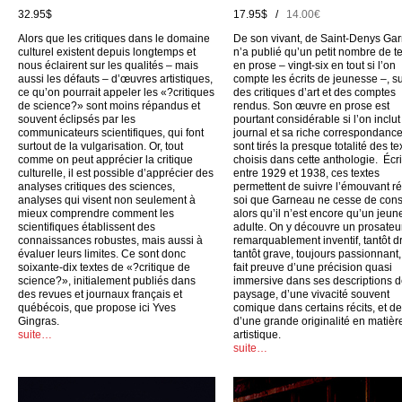
32.95$
17.95$ /
14.00€
Alors que les critiques dans le domaine
De son vivant, de Saint-Denys Ga
culturel existent depuis longtemps et
n’a publié qu’un petit nombre de t
nous éclairent sur les qualités – mais
en prose – vingt-six en tout si l’on
aussi les défauts – d’œuvres artistiques,
compte les écrits de jeunesse –, su
ce qu’on pourrait appeler les «?critiques
des critiques d’art et des comptes
de science?» sont moins répandus et
rendus. Son œuvre en prose est
souvent éclipsés par les
pourtant considérable si l’on inclu
communicateurs scientifiques, qui font
journal et sa riche correspondance
surtout de la vulgarisation. Or, tout
sont tirés la presque totalité des te
comme on peut apprécier la critique
choisis dans cette anthologie. Écri
culturelle, il est possible d’apprécier des
entre 1929 et 1938, ces textes
analyses critiques des sciences,
permettent de suivre l’émouvant ré
analyses qui visent non seulement à
soi que Garneau ne cesse de cons
mieux comprendre comment les
alors qu’il n’est encore qu’un jeun
scientifiques établissent des
adulte. On y découvre un prosateu
connaissances robustes, mais aussi à
remarquablement inventif, tantôt dr
évaluer leurs limites. Ce sont donc
tantôt grave, toujours passionnant,
soixante-dix textes de «?critique de
fait preuve d’une précision quasi
science?», initialement publiés dans
immersive dans ses descriptions 
des revues et journaux français et
paysage, d’une vivacité souvent
québécois, que propose ici Yves
comique dans certains récits, et d
Gingras.
d’une grande originalité en matièr
suite…
artistique.
suite…