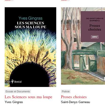
Essais et Documents
Poésie
Les Sciences sous ma loupe
Proses choisies
Yves Gingras
Saint-Denys Garneau