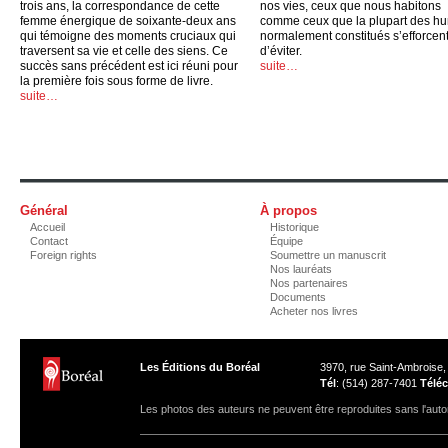
trois ans, la correspondance de cette
nos vies, ceux que nous habitons
femme énergique de soixante-deux ans
comme ceux que la plupart des h
qui témoigne des moments cruciaux qui
normalement constitués s’efforcen
traversent sa vie et celle des siens. Ce
d’éviter.
succès sans précédent est ici réuni pour
suite…
la première fois sous forme de livre.
suite…
Général
À propos
Accueil
Historique
Contact
Équipe
Foreign rights
Soumettre un manuscrit
Nos lauréats
Nos partenaires
Documents
Acheter nos livres
Les Éditions du Boréal
3970, rue Saint-Ambroise
Tél
: (514) 287-7401
Téléc
Les photos des auteurs ne peuvent être reproduites sans l'autor