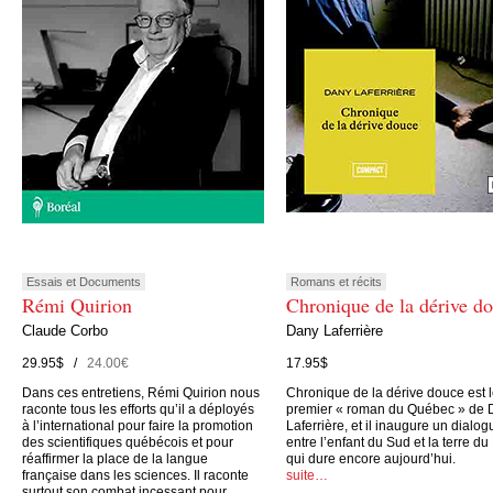
Essais et Documents
Romans et récits
Rémi Quirion
Chronique de la dérive d
Claude Corbo
Dany Laferrière
29.95$ /
24.00€
17.95$
Dans ces entretiens, Rémi Quirion nous
Chronique de la dérive douce est 
raconte tous les efforts qu’il a déployés
premier « roman du Québec » de 
à l’international pour faire la promotion
Laferrière, et il inaugure un dialog
des scientifiques québécois et pour
entre l’enfant du Sud et la terre du
réaffirmer la place de la langue
qui dure encore aujourd’hui.
française dans les sciences. Il raconte
suite…
surtout son combat incessant pour