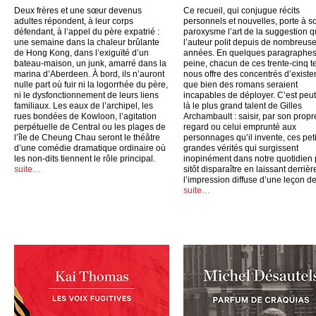
Deux frères et une sœur devenus
Ce recueil, qui conjugue récits
adultes répondent, à leur corps
personnels et nouvelles, porte à s
défendant, à l’appel du père expatrié :
paroxysme l’art de la suggestion 
une semaine dans la chaleur brûlante
l’auteur polit depuis de nombreus
de Hong Kong, dans l’exiguïté d’un
années. En quelques paragraphes
bateau-maison, un junk, amarré dans la
peine, chacun de ces trente-cinq t
marina d’Aberdeen. À bord, ils n’auront
nous offre des concentrés d’exist
nulle part où fuir ni la logorrhée du père,
que bien des romans seraient
ni le dysfonctionnement de leurs liens
incapables de déployer. C’est peut
familiaux. Les eaux de l’archipel, les
là le plus grand talent de Gilles
rues bondées de Kowloon, l’agitation
Archambault : saisir, par son propr
perpétuelle de Central ou les plages de
regard ou celui emprunté aux
l’île de Cheung Chau seront le théâtre
personnages qu’il invente, ces peti
d’une comédie dramatique ordinaire où
grandes vérités qui surgissent
les non-dits tiennent le rôle principal.
inopinément dans notre quotidien
suite…
sitôt disparaître en laissant derrièr
l’impression diffuse d’une leçon de
suite…