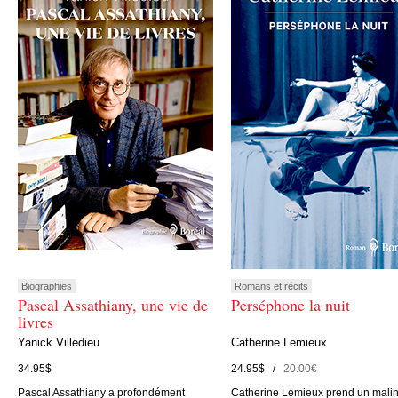
Biographies
Romans et récits
Pascal Assathiany, une vie de
Perséphone la nuit
livres
Yanick Villedieu
Catherine Lemieux
34.95$
24.95$ /
20.00€
Pascal Assathiany a profondément
Catherine Lemieux prend un mali