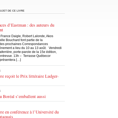
UJET DE CE LIVRE
ces d’Eastman : des auteurs du
nt
, France Daigle, Robert Lalonde, Akos
lle Bouchard font partie de la
des prochaines Correspondances
énement a lieu du 10 au 13 août. Vendredi
errière, porte-parole de la 15e édition,
 entrevue. 13h – Terrasse Québecor
présentera […]
5
re reçoit le Prix littéraire Ludger-
4
u Boréal s’emballent aussi
re en conférence à l’Université du
taouais