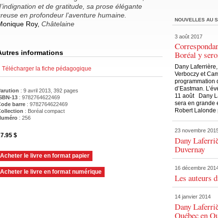
d’indignation et de gratitude, sa prose élégante
creuse en profondeur l’aventure humaine.
NOUVELLES AU S
Monique Roy,
Châtelaine
3 août 2017
Correspondan
Autres informations
Boréal y sero
Dany Laferrière
Télécharger la fiche pédagogique
Verboczy et Cami
programmation 
d’Eastman. L’év
arution
: 9 avril 2013, 392 pages
11 août Dany Laf
SBN-13
: 9782764622469
sera en grande
ode barre
:
9782764622469
Robert Lalonde 
ollection
: Boréal compact
Numéro
: 256
23 novembre 201
7.95 $
Dany Laferriè
Duvernay
Acheter le livre en format papier
16 décembre 201
Acheter le livre en format numérique
Les auteurs d
14 janvier 2014
Dany Laferriè
Québec en Ou