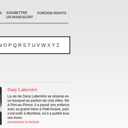
SOUMETTRE
S
FOREIGN RIGHTS
UN MANUSCRIT
N
O
P
Q
R
S
T
U
V
W
X
Y
Z
Dany Laferrière
La vie de Dany Laferrière se résume en
un bouquet au parfum de cinq villes. Né
à Port-au-Prince, il a passé son enfance
avec sa grand-mère à Petit-Goâve, puis
s’est exilé à Montréal, où il a publié tous
ses livres.
poursuivre la lecture…