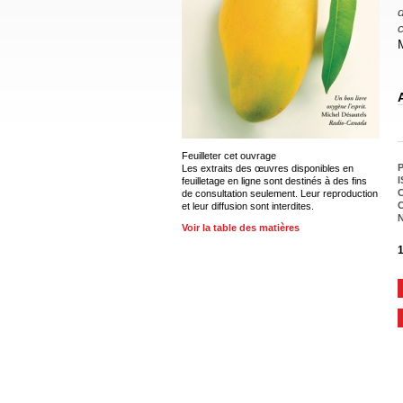
Feuilleter cet ouvrage
P
Les extraits des œuvres disponibles en
I
feuilletage en ligne sont destinés à des fins
C
de consultation seulement. Leur reproduction
C
et leur diffusion sont interdites.
Voir la table des matières
1