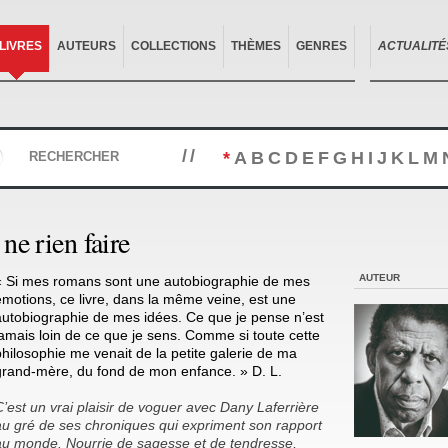
LIVRES
AUTEURS
COLLECTIONS
THÈMES
GENRES
ACTUALITÉ
//
*
A
B
C
D
E
F
G
H
I
J
K
L
M
RECHERCHER
ne rien faire
AUTEUR
« Si mes romans sont une autobiographie de mes
émotions, ce livre, dans la même veine, est une
autobiographie de mes idées. Ce que je pense n’est
jamais loin de ce que je sens. Comme si toute cette
philosophie me venait de la petite galerie de ma
grand-mère, du fond de mon enfance. » D. L.
C’est un vrai plaisir de voguer avec Dany Laferrière
au gré de ses chroniques qui expriment son rapport
au monde. Nourrie de sagesse et de tendresse,