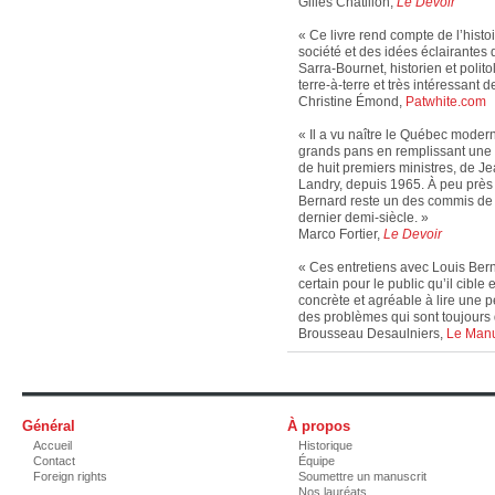
Gilles Châtillon,
Le Devoir
« Ce livre rend compte de l’histo
société et des idées éclairantes
Sarra-Bournet, historien et polito
terre-à-terre et très intéressant
Christine Émond,
Patwhite.com
« Il a vu naître le Québec moderne
grands pans en remplissant une
de huit premiers ministres, de 
Landry, depuis 1965. À peu près
Bernard reste un des commis de l’
dernier demi-siècle. »
Marco Fortier,
Le Devoir
« Ces entretiens avec Louis Bern
certain pour le public qu’il cibl
concrète et agréable à lire une p
des problèmes qui sont toujours d
Brousseau Desaulniers,
Le Manu
Général
À propos
Accueil
Historique
Contact
Équipe
Foreign rights
Soumettre un manuscrit
Nos lauréats