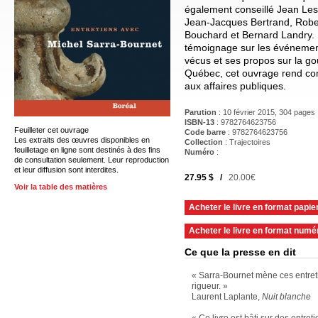
également conseillé Jean Les
Jean-Jacques Bertrand, Robe
Bouchard et Bernard Landry. 
témoignage sur les événements
vécus et ses propos sur la go
Québec, cet ouvrage rend com
aux affaires publiques.
Parution
: 10 février 2015, 304 pages
ISBN-13
: 9782764623756
Feuilleter cet ouvrage
Code barre
:
9782764623756
Les extraits des œuvres disponibles en
Collection
: Trajectoires
feuilletage en ligne sont destinés à des fins
Numéro
:
de consultation seulement. Leur reproduction
et leur diffusion sont interdites.
27.95 $ /
20.00€
Voir la table des matières
Acheter le livre en format papie
Acheter le livre en format numé
Ce que la presse en dit
« Sarra-Bournet mène ces entreti
rigueur. »
Laurent Laplante,
Nuit blanche
« Ce livre est bâti sur des entre