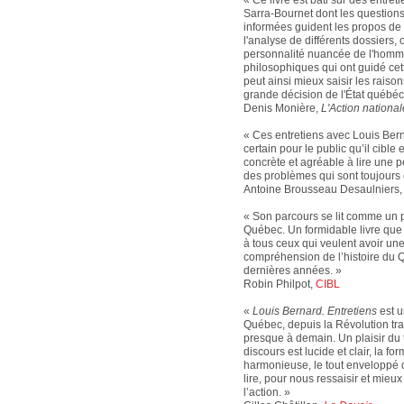
Sarra-Bournet dont les questions
informées guident les propos de 
l'analyse de différents dossiers, 
personnalité nuancée de l'homme
philosophiques qui ont guidé ce
peut ainsi mieux saisir les raison
grande décision de l'État québéc
Denis Monière,
L'Action national
« Ces entretiens avec Louis Bern
certain pour le public qu’il cibl
concrète et agréable à lire une p
des problèmes qui sont toujours d
Antoine Brousseau Desaulniers,
« Son parcours se lit comme un p
Québec. Un formidable livre qu
à tous ceux qui veulent avoir un
compréhension de l’histoire du
dernières années. »
Robin Philpot,
CIBL
«
Louis Bernard. Entretiens
est un
Québec, depuis la Révolution tra
presque à demain. Un plaisir du t
discours est lucide et clair, la fo
harmonieuse, le tout enveloppé 
lire, pour nous ressaisir et mieux
l’action. »