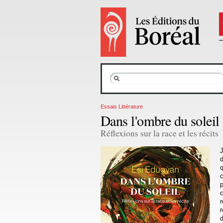
Essais Littérature
Dans l'ombre du soleil
Réflexions sur la race et les récits
J
d
q
p
r
d