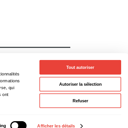
Notre catalogue
Livres
Auteurs
Tout autoriser
Collections
Thèmes
ionnalités
Genres
formations
Autoriser la sélection
yse, qui
s ont
Refuser
@editionsboreal.qc.ca
ing
Afficher les détails