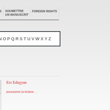
SOUMETTRE
S
FOREIGN RIGHTS
UN MANUSCRIT
N
O
P
Q
R
S
T
U
V
W
X
Y
Z
Esi Edugyan
poursuivre la lecture…