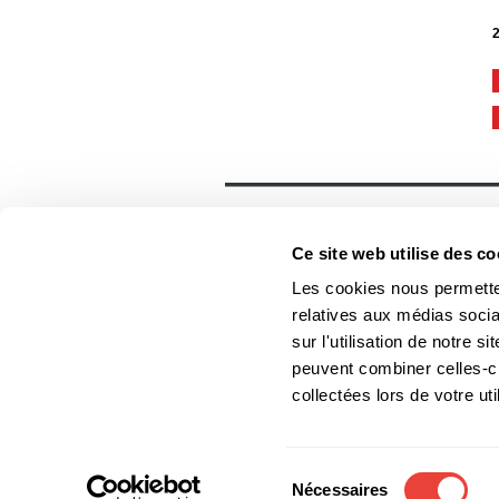
2
Général
Accueil
Ce site web utilise des co
Contact
Foreign rights
Les cookies nous permetten
relatives aux médias socia
sur l'utilisation de notre 
peuvent combiner celles-ci
Les Éditions du Boréal
collectées lors de votre uti
Les photos des auteurs ne
Sélection
Nécessaires