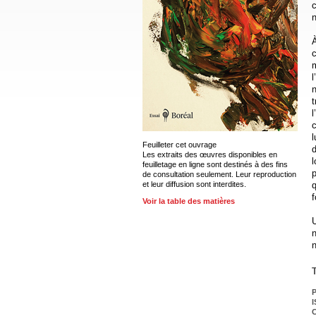
c
n
À
c
m
l
n
t
l
Feuilleter cet ouvrage
d
Les extraits des œuvres disponibles en
feuilletage en ligne sont destinés à des fins
p
de consultation seulement. Leur reproduction
et leur diffusion sont interdites.
q
Voir la table des matières
U
P
I
C