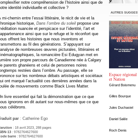
omplexifier notre compréhension de l’histoire ainsi que de
otre identité individuelle et collective ?
AUTRES SUGGES
 mi-chemin entre l’essai littéraire, le récit de vie et la
hronique historique,
Dans l’ombre du soleil
propose une
éditation nuancée et perspicace sur l’identité, l’art et
’appartenance ainsi que sur le refuge et le réconfort que
ous offrent les histoires que nous inventons et
ransmettons au fil des générations. S’appuyant sur
’analyse de nombreuses œuvres picturales, littéraires et
cinématographiques, la romancière Esi Edugyan met en
lumière son propre parcours de Canadienne née à Calgary
e parents ghanéens et celui de personnes noires
longtemps restées dans l’ombre. Au passage, elle se
Espace régional
rononce sur les nombreux débats artistiques et sociétaux
et Nation
ui ont marqué l’actualité ces dernières années dans la
Gérard Boismenu
foulée de mouvements comme Black Lives Matter.
n livre essentiel qui fait la démonstration que ce que
Gilles Bourque
nous ignorons en dit autant sur nous-mêmes que ce que
nous célébrons.
Jules Duchastel
Traduit par
: Catherine Ego
Daniel Salée
arution
: 18 avril 2023, 288 pages
Roch Denis
SBN-13
: 9782764627600
ode barre
:
9782764627600