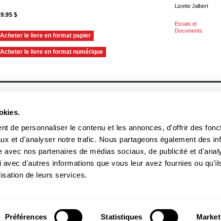
Lizette Jalbert
9.95 $
Essais et
Documents
Acheter le livre en format papier
Acheter le livre en format numérique
À propos
Actualités
Historique
Événement
okies.
Équipe
Prix et mentions
Soumettre un manuscrit
Communiqué
Nos lauréats
t de personnaliser le contenu et les annonces, d'offrir des fonct
Nos partenaires
ux et d'analyser notre trafic. Nous partageons également des in
Documents
Acheter nos livres
site avec nos partenaires de médias sociaux, de publicité et d'anal
 avec d'autres informations que vous leur avez fournies ou qu'il
3970, rue Saint-Ambroise, Montréal (Québec), Canada H4C 2C7
boreal
lisation de leurs services.
Tél
: (514) 287-7401
Téléc
: (514) 287-7664
 peuvent être reproduites sans l'autorisation des Éditions du Boréal.
Préférences
Statistiques
Market