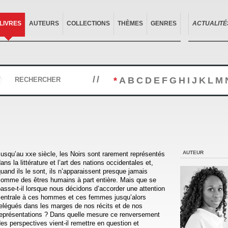
LIVRES
AUTEURS
COLLECTIONS
THÈMES
GENRES
ACTUALITÉ
//
*
A
B
C
D
E
F
G
H
I
J
K
L
M
RECHERCHER
AUTEUR
usqu’au xxe siècle, les Noirs sont rarement représentés
ans la littérature et l’art des nations occidentales et,
uand ils le sont, ils n’apparaissent presque jamais
comme des êtres humains à part entière. Mais que se
asse-t-il lorsque nous décidons d’accorder une attention
centrale à ces hommes et ces femmes jusqu’alors
elégués dans les marges de nos récits et de nos
représentations ? Dans quelle mesure ce renversement
es perspectives vient-il remettre en question et