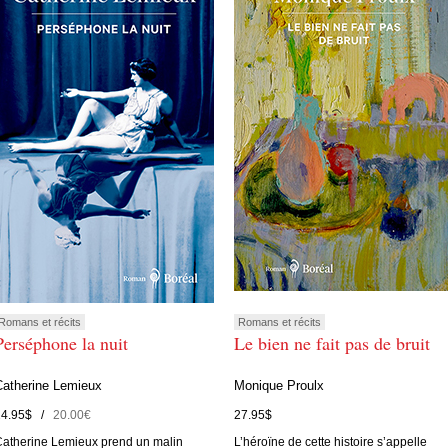
Romans et récits
Romans et récits
Perséphone la nuit
Le bien ne fait pas de bruit
Catherine Lemieux
Monique Proulx
24.95$ /
20.00€
27.95$
atherine Lemieux prend un malin
L’héroïne de cette histoire s’appelle