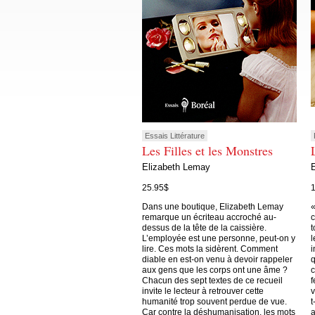
Essais Littérature
Les Filles et les Monstres
Elizabeth Lemay
25.95$
Dans une boutique, Elizabeth Lemay
«
remarque un écriteau accroché au-
c
dessus de la tête de la caissière.
t
L’employée est une personne, peut-on y
l
lire. Ces mots la sidèrent. Comment
i
diable en est-on venu à devoir rappeler
q
aux gens que les corps ont une âme ?
c
Chacun des sept textes de ce recueil
f
invite le lecteur à retrouver cette
v
humanité trop souvent perdue de vue.
t
Car contre la déshumanisation, les mots
a