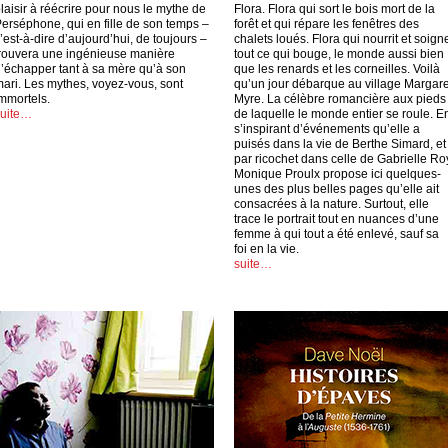
laisir à réécrire pour nous le mythe de
Flora. Flora qui sort le bois mort de la
erséphone, qui en fille de son temps –
forêt et qui répare les fenêtres des
’est-à-dire d’aujourd’hui, de toujours –
chalets loués. Flora qui nourrit et soign
rouvera une ingénieuse manière
tout ce qui bouge, le monde aussi bien
’échapper tant à sa mère qu’à son
que les renards et les corneilles. Voilà
ari. Les mythes, voyez-vous, sont
qu’un jour débarque au village Margare
mmortels.
Myre. La célèbre romancière aux pieds
suite…
de laquelle le monde entier se roule. E
s’inspirant d’événements qu’elle a
puisés dans la vie de Berthe Simard, et
par ricochet dans celle de Gabrielle Ro
Monique Proulx propose ici quelques-
unes des plus belles pages qu’elle ait
consacrées à la nature. Surtout, elle
trace le portrait tout en nuances d’une
femme à qui tout a été enlevé, sauf sa
foi en la vie.
suite…