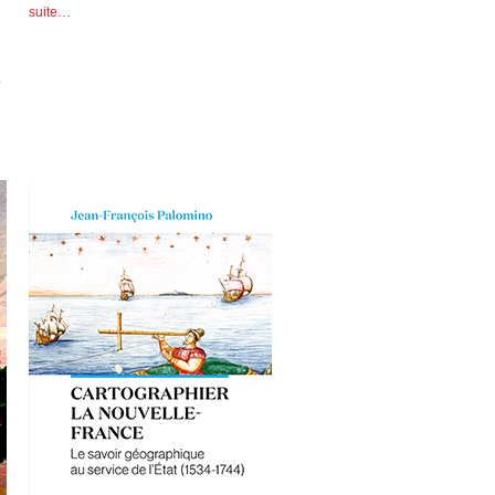
suite…
.