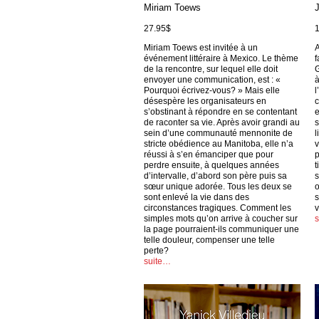
Miriam Toews
27.95$
Miriam Toews est invitée à un
A
événement littéraire à Mexico. Le thème
f
de la rencontre, sur lequel elle doit
G
envoyer une communication, est : «
à
Pourquoi écrivez-vous? » Mais elle
l
désespère les organisateurs en
c
s’obstinant à répondre en se contentant
e
de raconter sa vie. Après avoir grandi au
s
sein d’une communauté mennonite de
l
stricte obédience au Manitoba, elle n’a
v
réussi à s’en émanciper que pour
p
perdre ensuite, à quelques années
t
d’intervalle, d’abord son père puis sa
s
sœur unique adorée. Tous les deux se
o
sont enlevé la vie dans des
s
circonstances tragiques. Comment les
v
simples mots qu’on arrive à coucher sur
la page pourraient-ils communiquer une
telle douleur, compenser une telle
perte?
suite…