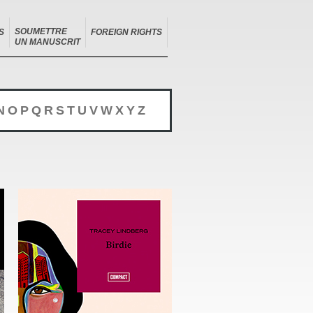
SOUMETTRE
S
FOREIGN RIGHTS
UN MANUSCRIT
N
O
P
Q
R
S
T
U
V
W
X
Y
Z