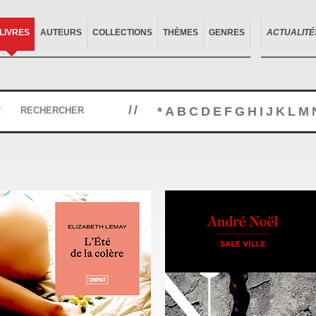
LIVRES
AUTEURS
COLLECTIONS
THÈMES
GENRES
ACTUALITÉ
//
*
A
B
C
D
E
F
G
H
I
J
K
L
M
RECHERCHER