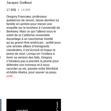
Jacques Godbout
17.95$ /
14.00€
Gregory Francœur, professeur
québécois de renom, laisse derrière lui
famille et carrière pour mener une
enquête sur le bonheur à l’université de
e
Berkeley. Mais ce qui l’attend sous le
soleil de la Californie ressemble
t
davantage à un cauchemar éveillé
qu’au grand rêve américain : arrêté pour
une sinistre affaire d’immigrants
clandestins, il est écroué et risque la
peine de mort. Lorsqu’on l’invitera à
t
livrer sa version des faits, Gregory
n’hésitera pas à prendre la plume pour
défendre son honneur et à nous
raconter sa vie, passée entre Montréal
et Addis-Abeba, pour sauver sa peau.
suite…