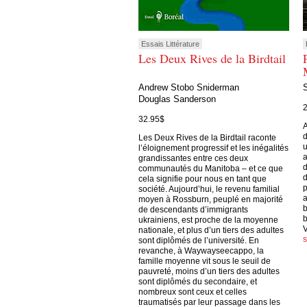
Essais Littérature
Les Deux Rives de la Birdtail
Andrew Stobo Sniderman
Douglas Sanderson
32.95$
A
d
Les Deux Rives de la Birdtail raconte
u
l’éloignement progressif et les inégalités
a
grandissantes entre ces deux
d
communautés du Manitoba – et ce que
d
cela signifie pour nous en tant que
p
société. Aujourd’hui, le revenu familial
a
moyen à Rossburn, peuplé en majorité
b
de descendants d’immigrants
b
ukrainiens, est proche de la moyenne
V
nationale, et plus d’un tiers des adultes
sont diplômés de l’université. En
revanche, à Waywayseecappo, la
famille moyenne vit sous le seuil de
pauvreté, moins d’un tiers des adultes
sont diplômés du secondaire, et
nombreux sont ceux et celles
traumatisés par leur passage dans les