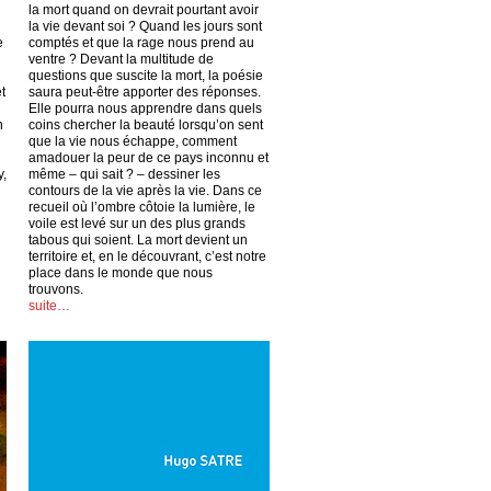
la mort quand on devrait pourtant avoir
la vie devant soi ? Quand les jours sont
e
comptés et que la rage nous prend au
ventre ? Devant la multitude de
questions que suscite la mort, la poésie
t
saura peut-être apporter des réponses.
Elle pourra nous apprendre dans quels
n
coins chercher la beauté lorsqu’on sent
que la vie nous échappe, comment
amadouer la peur de ce pays inconnu et
y,
même – qui sait ? – dessiner les
contours de la vie après la vie. Dans ce
recueil où l’ombre côtoie la lumière, le
voile est levé sur un des plus grands
tabous qui soient. La mort devient un
territoire et, en le découvrant, c’est notre
place dans le monde que nous
trouvons.
suite…