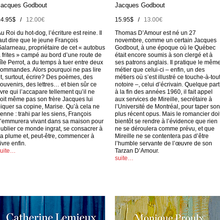
Jacques Godbout
Jacques Godbout
14.95$ /
12.00€
15.95$ /
13.00€
u Roi du hot-dog, l’écriture est reine. Il
Thomas D’Amour est né un 27
aut dire que le jeune François
novembre, comme un certain Jacques
alarneau, propriétaire de cet « autobus
Godbout, à une époque où le Québec
 frites » campé au bord d’une route de
était encore soumis à son clergé et à
’île Perrot, a du temps à tuer entre deux
ses patrons anglais. Il pratique le mêm
ommandes. Alors pourquoi ne pas lire
métier que celui-ci – enfin, un des
t, surtout, écrire? Des poèmes, des
métiers où s’est illustré ce touche-à-tou
ouvenirs, des lettres… et bien sûr ce
notoire –, celui d’écrivain. Quelque part
ivre qui l’accapare tellement qu’il ne
à la fin des années 1960, il fait appel
oit même pas son frère Jacques lui
aux services de Mireille, secrétaire à
iquer sa copine, Marise. Qu’à cela ne
l’Université de Montréal, pour taper son
ienne : trahi par les siens, François
plus récent opus. Mais le romancier doi
’emmurera vivant dans sa maison pour
bientôt se rendre à l’évidence que rien
ublier ce monde ingrat, se consacrer à
ne se déroulera comme prévu, et que
a plume et, peut-être, commencer à
Mireille ne se contentera pas d’être
ivre enfin.
l’humble servante de l’œuvre de son
suite…
Tarzan D’Amour.
suite…