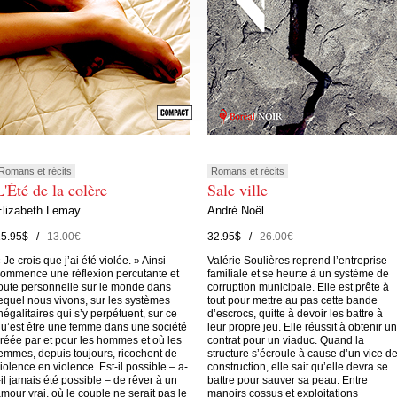
Romans et récits
Romans et récits
L'Été de la colère
Sale ville
Elizabeth Lemay
André Noël
15.95$ /
13.00€
32.95$ /
26.00€
 Je crois que j’ai été violée. » Ainsi
Valérie Soulières reprend l’entreprise
ommence une réflexion percutante et
familiale et se heurte à un système de
oute personnelle sur le monde dans
corruption municipale. Elle est prête à
equel nous vivons, sur les systèmes
tout pour mettre au pas cette bande
négalitaires qui s’y perpétuent, sur ce
d’escrocs, quitte à devoir les battre à
u’est être une femme dans une société
leur propre jeu. Elle réussit à obtenir un
réée par et pour les hommes et où les
contrat pour un viaduc. Quand la
emmes, depuis toujours, ricochent de
structure s’écroule à cause d’un vice d
iolence en violence. Est-il possible – a-
construction, elle sait qu’elle devra se
-il jamais été possible – de rêver à un
battre pour sauver sa peau. Entre
mour vrai, où le couple ne serait pas le
manoirs cossus et exploitations