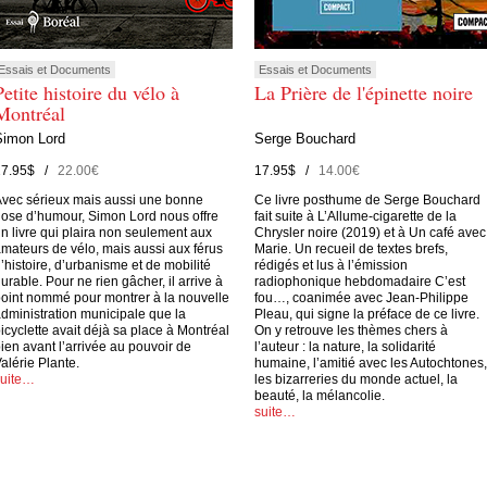
Essais et Documents
Essais et Documents
Petite histoire du vélo à
La Prière de l'épinette noire
Montréal
Simon Lord
Serge Bouchard
27.95$ /
22.00€
17.95$ /
14.00€
vec sérieux mais aussi une bonne
Ce livre posthume de Serge Bouchard
ose d’humour, Simon Lord nous offre
fait suite à L’Allume-cigarette de la
n livre qui plaira non seulement aux
Chrysler noire (2019) et à Un café avec
mateurs de vélo, mais aussi aux férus
Marie. Un recueil de textes brefs,
’histoire, d’urbanisme et de mobilité
rédigés et lus à l’émission
urable. Pour ne rien gâcher, il arrive à
radiophonique hebdomadaire C’est
oint nommé pour montrer à la nouvelle
fou…, coanimée avec Jean-Philippe
dministration municipale que la
Pleau, qui signe la préface de ce livre.
icyclette avait déjà sa place à Montréal
On y retrouve les thèmes chers à
ien avant l’arrivée au pouvoir de
l’auteur : la nature, la solidarité
alérie Plante.
humaine, l’amitié avec les Autochtones,
suite…
les bizarreries du monde actuel, la
beauté, la mélancolie.
suite…