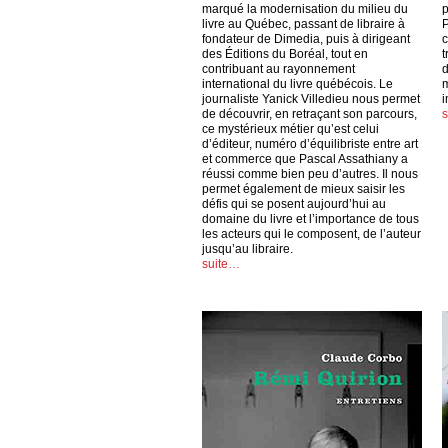
marqué la modernisation du milieu du
p
livre au Québec, passant de libraire à
P
fondateur de Dimedia, puis à dirigeant
c
des Éditions du Boréal, tout en
t
contribuant au rayonnement
d
international du livre québécois. Le
m
journaliste Yanick Villedieu nous permet
i
de découvrir, en retraçant son parcours,
ce mystérieux métier qu’est celui
d’éditeur, numéro d’équilibriste entre art
et commerce que Pascal Assathiany a
réussi comme bien peu d’autres. Il nous
permet également de mieux saisir les
défis qui se posent aujourd’hui au
domaine du livre et l’importance de tous
les acteurs qui le composent, de l’auteur
jusqu’au libraire.
suite…