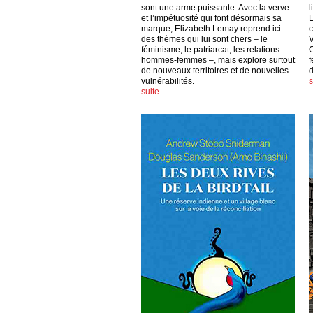
sont une arme puissante. Avec la verve
l
et l’impétuosité qui font désormais sa
L
marque, Elizabeth Lemay reprend ici
c
des thèmes qui lui sont chers – le
V
féminisme, le patriarcat, les relations
C
hommes-femmes –, mais explore surtout
f
de nouveaux territoires et de nouvelles
vulnérabilités.
suite…