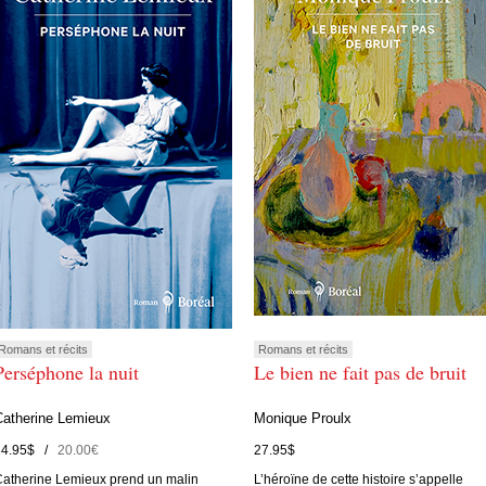
Romans et récits
Romans et récits
Perséphone la nuit
Le bien ne fait pas de bruit
Catherine Lemieux
Monique Proulx
24.95$ /
20.00€
27.95$
atherine Lemieux prend un malin
L’héroïne de cette histoire s’appelle