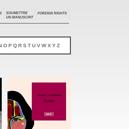
SOUMETTRE
S
FOREIGN RIGHTS
UN MANUSCRIT
N
O
P
Q
R
S
T
U
V
W
X
Y
Z