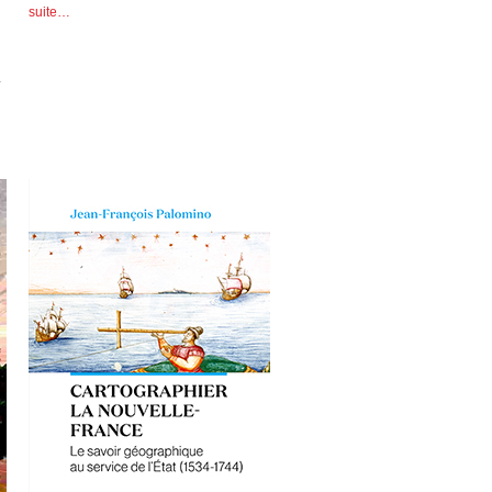
suite…
.