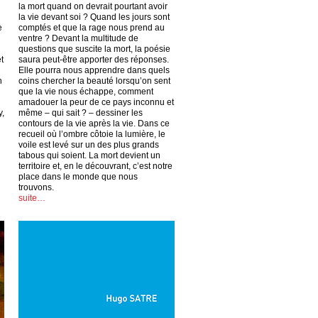
la mort quand on devrait pourtant avoir
la vie devant soi ? Quand les jours sont
e
comptés et que la rage nous prend au
ventre ? Devant la multitude de
questions que suscite la mort, la poésie
t
saura peut-être apporter des réponses.
Elle pourra nous apprendre dans quels
n
coins chercher la beauté lorsqu’on sent
que la vie nous échappe, comment
amadouer la peur de ce pays inconnu et
y,
même – qui sait ? – dessiner les
contours de la vie après la vie. Dans ce
recueil où l’ombre côtoie la lumière, le
voile est levé sur un des plus grands
tabous qui soient. La mort devient un
territoire et, en le découvrant, c’est notre
place dans le monde que nous
trouvons.
suite…