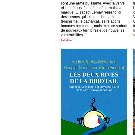
sont une arme puissante. Avec la verve
l
et l’impétuosité qui font désormais sa
L
marque, Elizabeth Lemay reprend ici
c
des thèmes qui lui sont chers – le
V
féminisme, le patriarcat, les relations
C
hommes-femmes –, mais explore surtout
f
de nouveaux territoires et de nouvelles
vulnérabilités.
suite…