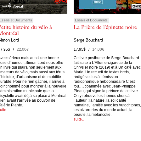
Essais et Documents
Essais et Documents
Petite histoire du vélo à
La Prière de l'épinette noire
Montréal
Simon Lord
Serge Bouchard
27.95$ /
22.00€
17.95$ /
14.00€
vec sérieux mais aussi une bonne
Ce livre posthume de Serge Bouchard
ose d’humour, Simon Lord nous offre
fait suite à L’Allume-cigarette de la
n livre qui plaira non seulement aux
Chrysler noire (2019) et à Un café avec
mateurs de vélo, mais aussi aux férus
Marie. Un recueil de textes brefs,
’histoire, d’urbanisme et de mobilité
rédigés et lus à l’émission
urable. Pour ne rien gâcher, il arrive à
radiophonique hebdomadaire C’est
oint nommé pour montrer à la nouvelle
fou…, coanimée avec Jean-Philippe
dministration municipale que la
Pleau, qui signe la préface de ce livre.
icyclette avait déjà sa place à Montréal
On y retrouve les thèmes chers à
ien avant l’arrivée au pouvoir de
l’auteur : la nature, la solidarité
alérie Plante.
humaine, l’amitié avec les Autochtones,
suite…
les bizarreries du monde actuel, la
beauté, la mélancolie.
suite…