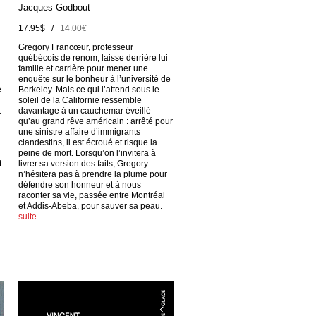
Jacques Godbout
17.95$ /
14.00€
Gregory Francœur, professeur
québécois de renom, laisse derrière lui
famille et carrière pour mener une
enquête sur le bonheur à l’université de
e
Berkeley. Mais ce qui l’attend sous le
soleil de la Californie ressemble
t
davantage à un cauchemar éveillé
qu’au grand rêve américain : arrêté pour
une sinistre affaire d’immigrants
clandestins, il est écroué et risque la
peine de mort. Lorsqu’on l’invitera à
t
livrer sa version des faits, Gregory
n’hésitera pas à prendre la plume pour
défendre son honneur et à nous
raconter sa vie, passée entre Montréal
et Addis-Abeba, pour sauver sa peau.
suite…