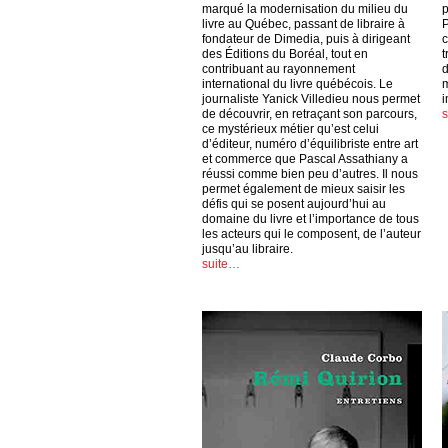
marqué la modernisation du milieu du
p
livre au Québec, passant de libraire à
P
fondateur de Dimedia, puis à dirigeant
c
des Éditions du Boréal, tout en
t
contribuant au rayonnement
d
international du livre québécois. Le
m
journaliste Yanick Villedieu nous permet
i
de découvrir, en retraçant son parcours,
ce mystérieux métier qu’est celui
d’éditeur, numéro d’équilibriste entre art
et commerce que Pascal Assathiany a
réussi comme bien peu d’autres. Il nous
permet également de mieux saisir les
défis qui se posent aujourd’hui au
domaine du livre et l’importance de tous
les acteurs qui le composent, de l’auteur
jusqu’au libraire.
suite…