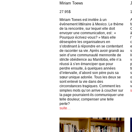
Miriam Toews
27.95$
Miriam Toews est invitée à un
A
événement littéraire à Mexico. Le thème
f
de la rencontre, sur lequel elle doit
G
envoyer une communication, est : «
à
Pourquoi écrivez-vous? » Mais elle
l
désespère les organisateurs en
c
s’obstinant à répondre en se contentant
e
de raconter sa vie. Après avoir grandi au
s
sein d’une communauté mennonite de
l
stricte obédience au Manitoba, elle n’a
v
réussi à s’en émanciper que pour
p
perdre ensuite, à quelques années
t
d’intervalle, d’abord son père puis sa
s
sœur unique adorée. Tous les deux se
o
sont enlevé la vie dans des
s
circonstances tragiques. Comment les
v
simples mots qu’on arrive à coucher sur
la page pourraient-ils communiquer une
telle douleur, compenser une telle
perte?
suite…