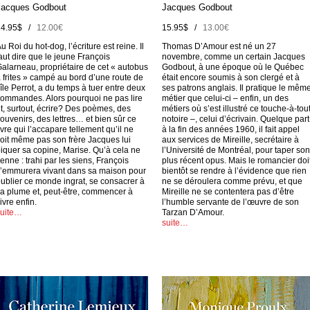
Jacques Godbout
Jacques Godbout
14.95$ /
12.00€
15.95$ /
13.00€
u Roi du hot-dog, l’écriture est reine. Il
Thomas D’Amour est né un 27
aut dire que le jeune François
novembre, comme un certain Jacques
alarneau, propriétaire de cet « autobus
Godbout, à une époque où le Québec
 frites » campé au bord d’une route de
était encore soumis à son clergé et à
’île Perrot, a du temps à tuer entre deux
ses patrons anglais. Il pratique le mêm
ommandes. Alors pourquoi ne pas lire
métier que celui-ci – enfin, un des
t, surtout, écrire? Des poèmes, des
métiers où s’est illustré ce touche-à-tou
ouvenirs, des lettres… et bien sûr ce
notoire –, celui d’écrivain. Quelque part
ivre qui l’accapare tellement qu’il ne
à la fin des années 1960, il fait appel
oit même pas son frère Jacques lui
aux services de Mireille, secrétaire à
iquer sa copine, Marise. Qu’à cela ne
l’Université de Montréal, pour taper son
ienne : trahi par les siens, François
plus récent opus. Mais le romancier doi
’emmurera vivant dans sa maison pour
bientôt se rendre à l’évidence que rien
ublier ce monde ingrat, se consacrer à
ne se déroulera comme prévu, et que
a plume et, peut-être, commencer à
Mireille ne se contentera pas d’être
ivre enfin.
l’humble servante de l’œuvre de son
suite…
Tarzan D’Amour.
suite…