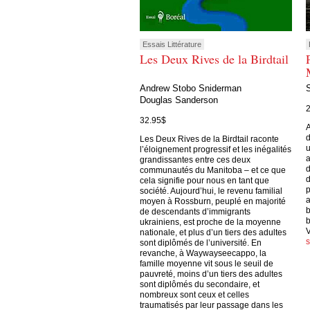
Essais Littérature
Les Deux Rives de la Birdtail
Andrew Stobo Sniderman
Douglas Sanderson
32.95$
A
d
Les Deux Rives de la Birdtail raconte
u
l’éloignement progressif et les inégalités
a
grandissantes entre ces deux
d
communautés du Manitoba – et ce que
d
cela signifie pour nous en tant que
p
société. Aujourd’hui, le revenu familial
a
moyen à Rossburn, peuplé en majorité
b
de descendants d’immigrants
b
ukrainiens, est proche de la moyenne
V
nationale, et plus d’un tiers des adultes
sont diplômés de l’université. En
revanche, à Waywayseecappo, la
famille moyenne vit sous le seuil de
pauvreté, moins d’un tiers des adultes
sont diplômés du secondaire, et
nombreux sont ceux et celles
traumatisés par leur passage dans les