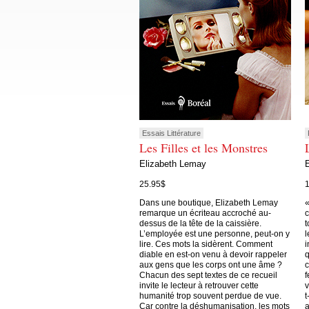
Essais Littérature
Les Filles et les Monstres
Elizabeth Lemay
25.95$
Dans une boutique, Elizabeth Lemay
«
remarque un écriteau accroché au-
c
dessus de la tête de la caissière.
t
L’employée est une personne, peut-on y
l
lire. Ces mots la sidèrent. Comment
i
diable en est-on venu à devoir rappeler
q
aux gens que les corps ont une âme ?
c
Chacun des sept textes de ce recueil
f
invite le lecteur à retrouver cette
v
humanité trop souvent perdue de vue.
t
Car contre la déshumanisation, les mots
a