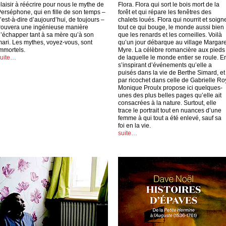
laisir à réécrire pour nous le mythe de
Flora. Flora qui sort le bois mort de la
erséphone, qui en fille de son temps –
forêt et qui répare les fenêtres des
’est-à-dire d’aujourd’hui, de toujours –
chalets loués. Flora qui nourrit et soign
rouvera une ingénieuse manière
tout ce qui bouge, le monde aussi bien
’échapper tant à sa mère qu’à son
que les renards et les corneilles. Voilà
ari. Les mythes, voyez-vous, sont
qu’un jour débarque au village Margare
mmortels.
Myre. La célèbre romancière aux pieds
suite…
de laquelle le monde entier se roule. E
s’inspirant d’événements qu’elle a
puisés dans la vie de Berthe Simard, et
par ricochet dans celle de Gabrielle Ro
Monique Proulx propose ici quelques-
unes des plus belles pages qu’elle ait
consacrées à la nature. Surtout, elle
trace le portrait tout en nuances d’une
femme à qui tout a été enlevé, sauf sa
foi en la vie.
suite…