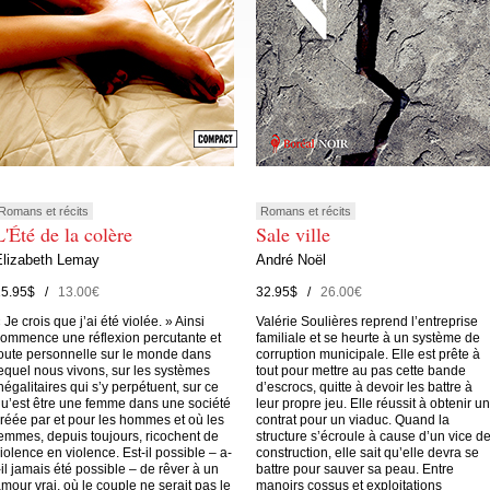
Romans et récits
Romans et récits
L'Été de la colère
Sale ville
Elizabeth Lemay
André Noël
15.95$ /
13.00€
32.95$ /
26.00€
 Je crois que j’ai été violée. » Ainsi
Valérie Soulières reprend l’entreprise
ommence une réflexion percutante et
familiale et se heurte à un système de
oute personnelle sur le monde dans
corruption municipale. Elle est prête à
equel nous vivons, sur les systèmes
tout pour mettre au pas cette bande
négalitaires qui s’y perpétuent, sur ce
d’escrocs, quitte à devoir les battre à
u’est être une femme dans une société
leur propre jeu. Elle réussit à obtenir un
réée par et pour les hommes et où les
contrat pour un viaduc. Quand la
emmes, depuis toujours, ricochent de
structure s’écroule à cause d’un vice d
iolence en violence. Est-il possible – a-
construction, elle sait qu’elle devra se
-il jamais été possible – de rêver à un
battre pour sauver sa peau. Entre
mour vrai, où le couple ne serait pas le
manoirs cossus et exploitations