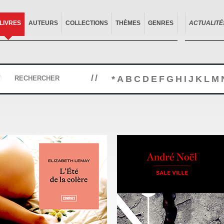
LIVRES
AUTEURS
COLLECTIONS
THÈMES
GENRES
ACTUALITÉ
//
*
A
B
C
D
E
F
G
H
I
J
K
L
M
RECHERCHER