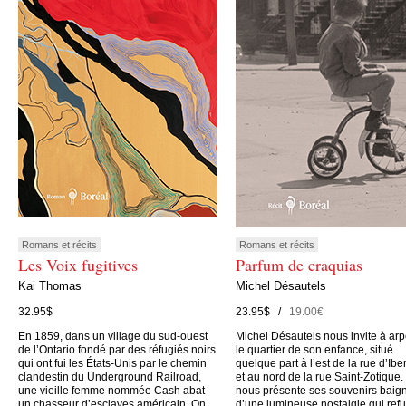
Romans et récits
Romans et récits
Les Voix fugitives
Parfum de craquias
Kai Thomas
Michel Désautels
32.95$
23.95$ /
19.00€
En 1859, dans un village du sud-ouest
Michel Désautels nous invite à arp
de l’Ontario fondé par des réfugiés noirs
le quartier de son enfance, situé
qui ont fui les États-Unis par le chemin
quelque part à l’est de la rue d’Iber
clandestin du Underground Railroad,
et au nord de la rue Saint-Zotique. 
une vieille femme nommée Cash abat
nous présente ses souvenirs baig
un chasseur d’esclaves américain. On
d’une lumineuse nostalgie qui ref