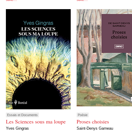
Essais et Documents
Poésie
Les Sciences sous ma loupe
Proses choisies
Yves Gingras
Saint-Denys Garneau