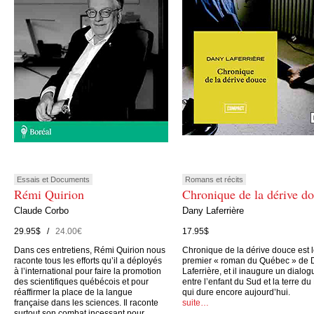
Essais et Documents
Romans et récits
Rémi Quirion
Chronique de la dérive d
Claude Corbo
Dany Laferrière
29.95$ /
24.00€
17.95$
Dans ces entretiens, Rémi Quirion nous
Chronique de la dérive douce est 
raconte tous les efforts qu’il a déployés
premier « roman du Québec » de 
à l’international pour faire la promotion
Laferrière, et il inaugure un dialog
des scientifiques québécois et pour
entre l’enfant du Sud et la terre du
réaffirmer la place de la langue
qui dure encore aujourd’hui.
française dans les sciences. Il raconte
suite…
surtout son combat incessant pour