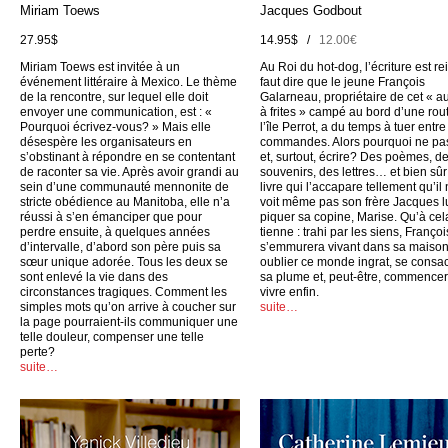
Miriam Toews
Jacques Godbout
27.95$
14.95$ /
12.00€
Miriam Toews est invitée à un
Au Roi du hot-dog, l’écriture est rei
événement littéraire à Mexico. Le thème
faut dire que le jeune François
de la rencontre, sur lequel elle doit
Galarneau, propriétaire de cet « a
envoyer une communication, est : «
à frites » campé au bord d’une rou
Pourquoi écrivez-vous? » Mais elle
l’île Perrot, a du temps à tuer entr
désespère les organisateurs en
commandes. Alors pourquoi ne pas
s’obstinant à répondre en se contentant
et, surtout, écrire? Des poèmes, d
de raconter sa vie. Après avoir grandi au
souvenirs, des lettres… et bien sûr
sein d’une communauté mennonite de
livre qui l’accapare tellement qu’il
stricte obédience au Manitoba, elle n’a
voit même pas son frère Jacques l
réussi à s’en émanciper que pour
piquer sa copine, Marise. Qu’à cel
perdre ensuite, à quelques années
tienne : trahi par les siens, Françoi
d’intervalle, d’abord son père puis sa
s’emmurera vivant dans sa maison
sœur unique adorée. Tous les deux se
oublier ce monde ingrat, se consac
sont enlevé la vie dans des
sa plume et, peut-être, commencer
circonstances tragiques. Comment les
vivre enfin.
simples mots qu’on arrive à coucher sur
suite…
la page pourraient-ils communiquer une
telle douleur, compenser une telle
perte?
suite…