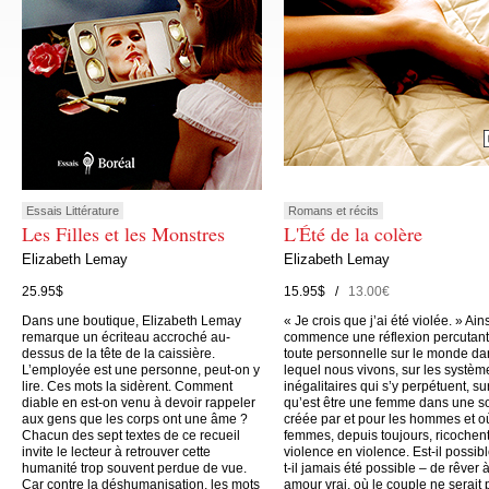
Essais Littérature
Romans et récits
Les Filles et les Monstres
L'Été de la colère
Elizabeth Lemay
Elizabeth Lemay
25.95$
15.95$ /
13.00€
Dans une boutique, Elizabeth Lemay
« Je crois que j’ai été violée. » Ain
remarque un écriteau accroché au-
commence une réflexion percutant
dessus de la tête de la caissière.
toute personnelle sur le monde da
L’employée est une personne, peut-on y
lequel nous vivons, sur les systèm
lire. Ces mots la sidèrent. Comment
inégalitaires qui s’y perpétuent, su
diable en est-on venu à devoir rappeler
qu’est être une femme dans une s
aux gens que les corps ont une âme ?
créée par et pour les hommes et o
Chacun des sept textes de ce recueil
femmes, depuis toujours, ricochen
invite le lecteur à retrouver cette
violence en violence. Est-il possibl
humanité trop souvent perdue de vue.
t-il jamais été possible – de rêver 
Car contre la déshumanisation, les mots
amour vrai, où le couple ne serait 