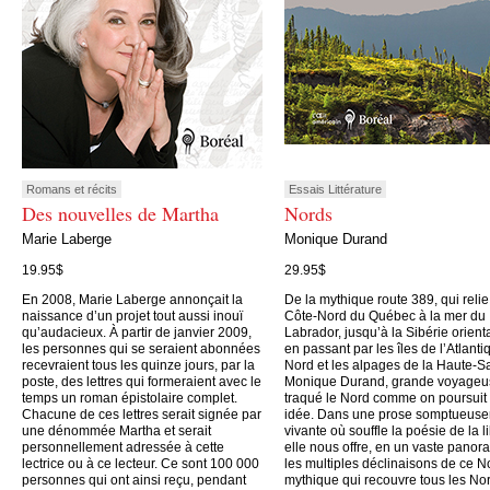
Romans et récits
Essais Littérature
Des nouvelles de Martha
Nords
Marie Laberge
Monique Durand
19.95$
29.95$
En 2008, Marie Laberge annonçait la
De la mythique route 389, qui relie
naissance d’un projet tout aussi inouï
Côte-Nord du Québec à la mer du
qu’audacieux. À partir de janvier 2009,
Labrador, jusqu’à la Sibérie orient
les personnes qui se seraient abonnées
en passant par les îles de l’Atlanti
recevraient tous les quinze jours, par la
Nord et les alpages de la Haute-S
poste, des lettres qui formeraient avec le
Monique Durand, grande voyageu
temps un roman épistolaire complet.
traqué le Nord comme on poursuit
Chacune de ces lettres serait signée par
idée. Dans une prose somptueus
une dénommée Martha et serait
vivante où souffle la poésie de la li
personnellement adressée à cette
elle nous offre, en un vaste panor
lectrice ou à ce lecteur. Ce sont 100 000
les multiples déclinaisons de ce N
personnes qui ont ainsi reçu, pendant
mythique qui recouvre tous les No