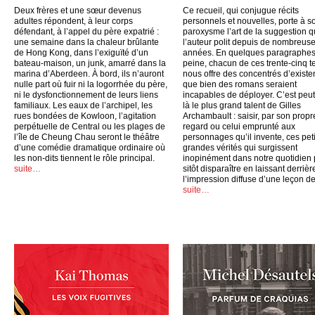
Deux frères et une sœur devenus
Ce recueil, qui conjugue récits
adultes répondent, à leur corps
personnels et nouvelles, porte à s
défendant, à l’appel du père expatrié :
paroxysme l’art de la suggestion 
une semaine dans la chaleur brûlante
l’auteur polit depuis de nombreus
de Hong Kong, dans l’exiguïté d’un
années. En quelques paragraphes
bateau-maison, un junk, amarré dans la
peine, chacun de ces trente-cinq t
marina d’Aberdeen. À bord, ils n’auront
nous offre des concentrés d’exist
nulle part où fuir ni la logorrhée du père,
que bien des romans seraient
ni le dysfonctionnement de leurs liens
incapables de déployer. C’est peut
familiaux. Les eaux de l’archipel, les
là le plus grand talent de Gilles
rues bondées de Kowloon, l’agitation
Archambault : saisir, par son propr
perpétuelle de Central ou les plages de
regard ou celui emprunté aux
l’île de Cheung Chau seront le théâtre
personnages qu’il invente, ces peti
d’une comédie dramatique ordinaire où
grandes vérités qui surgissent
les non-dits tiennent le rôle principal.
inopinément dans notre quotidien
suite…
sitôt disparaître en laissant derrièr
l’impression diffuse d’une leçon de
suite…