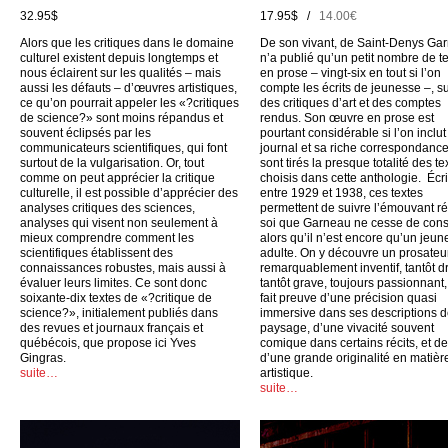
32.95$
17.95$ /
14.00€
Alors que les critiques dans le domaine
De son vivant, de Saint-Denys Ga
culturel existent depuis longtemps et
n’a publié qu’un petit nombre de t
nous éclairent sur les qualités – mais
en prose – vingt-six en tout si l’on
aussi les défauts – d’œuvres artistiques,
compte les écrits de jeunesse –, su
ce qu’on pourrait appeler les «?critiques
des critiques d’art et des comptes
de science?» sont moins répandus et
rendus. Son œuvre en prose est
souvent éclipsés par les
pourtant considérable si l’on inclu
communicateurs scientifiques, qui font
journal et sa riche correspondance
surtout de la vulgarisation. Or, tout
sont tirés la presque totalité des te
comme on peut apprécier la critique
choisis dans cette anthologie. Écri
culturelle, il est possible d’apprécier des
entre 1929 et 1938, ces textes
analyses critiques des sciences,
permettent de suivre l’émouvant ré
analyses qui visent non seulement à
soi que Garneau ne cesse de cons
mieux comprendre comment les
alors qu’il n’est encore qu’un jeun
scientifiques établissent des
adulte. On y découvre un prosateu
connaissances robustes, mais aussi à
remarquablement inventif, tantôt dr
évaluer leurs limites. Ce sont donc
tantôt grave, toujours passionnant,
soixante-dix textes de «?critique de
fait preuve d’une précision quasi
science?», initialement publiés dans
immersive dans ses descriptions 
des revues et journaux français et
paysage, d’une vivacité souvent
québécois, que propose ici Yves
comique dans certains récits, et d
Gingras.
d’une grande originalité en matièr
suite…
artistique.
suite…