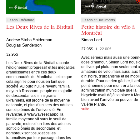
Essais Littérature
Essais et Documents
Les Deux Rives de la Birdtail
Petite histoire du vélo à
Montréal
Andrew Stobo Sniderman
Simon Lord
Douglas Sanderson
27.95$ /
22.00€
32.95$
Avec sérieux mais aussi une bonn
dose d’humour, Simon Lord nous o
Les Deux Rives de la Birdtail raconte
un livre qui plaira non seulement 
l’éloignement progressif et les inégalités
amateurs de vélo, mais aussi aux 
grandissantes entre ces deux
d’histoire, d’urbanisme et de mobil
communautés du Manitoba – et ce que
durable. Pour ne rien gâcher, il arr
cela signifie pour nous en tant que
point nommé pour montrer à la no
société. Aujourd’hui, le revenu familial
administration municipale que la
moyen à Rossburn, peuplé en majorité
bicyclette avait déjà sa place à Mo
de descendants d’immigrants
bien avant l’arrivée au pouvoir de
ukrainiens, est proche de la moyenne
Valérie Plante.
nationale, et plus d’un tiers des adultes
suite…
sont diplômés de l’université. En
revanche, à Waywayseecappo, la
famille moyenne vit sous le seuil de
pauvreté, moins d’un tiers des adultes
sont diplômés du secondaire, et
nombreux sont ceux et celles
traumatisés par leur passage dans les