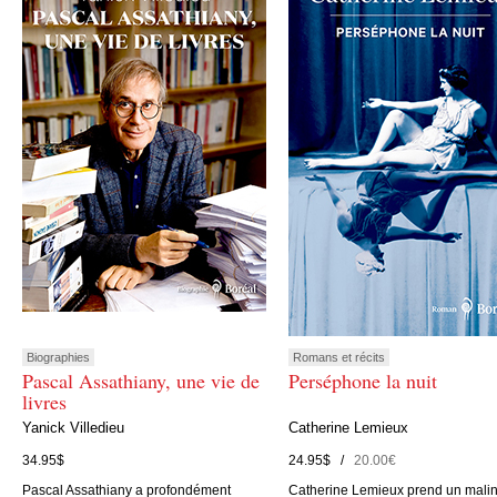
Biographies
Romans et récits
Pascal Assathiany, une vie de
Perséphone la nuit
livres
Yanick Villedieu
Catherine Lemieux
34.95$
24.95$ /
20.00€
Pascal Assathiany a profondément
Catherine Lemieux prend un mali