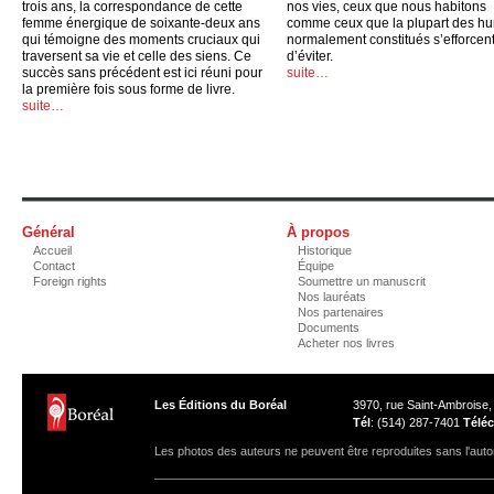
trois ans, la correspondance de cette
nos vies, ceux que nous habitons
femme énergique de soixante-deux ans
comme ceux que la plupart des h
qui témoigne des moments cruciaux qui
normalement constitués s’efforcen
traversent sa vie et celle des siens. Ce
d’éviter.
succès sans précédent est ici réuni pour
suite…
la première fois sous forme de livre.
suite…
Général
À propos
Accueil
Historique
Contact
Équipe
Foreign rights
Soumettre un manuscrit
Nos lauréats
Nos partenaires
Documents
Acheter nos livres
Les Éditions du Boréal
3970, rue Saint-Ambroise
Tél
: (514) 287-7401
Téléc
Les photos des auteurs ne peuvent être reproduites sans l'autor