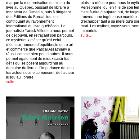
marqué la modernisation du milieu du
plaisir à réécrire pour nous le myt
livre au Québec, passant de libraire à
Perséphone, qui en fille de son te
fondateur de Dimedia, puis à dirigeant
c’est-à-dire d’aujourd’hui, de toujo
des Éditions du Boréal, tout en
trouvera une ingénieuse manière
contribuant au rayonnement
d’échapper tant à sa mère qu’à so
international du livre québécois. Le
mari. Les mythes, voyez-vous, son
journaliste Yanick Villedieu nous permet
immortels.
de découvrir, en retraçant son parcours,
suite…
ce mystérieux métier qu’est celui
d’éditeur, numéro d’équilibriste entre art
et commerce que Pascal Assathiany a
réussi comme bien peu d’autres. Il nous
permet également de mieux saisir les
défis qui se posent aujourd’hui au
domaine du livre et l’importance de tous
les acteurs qui le composent, de l’auteur
jusqu’au libraire.
suite…