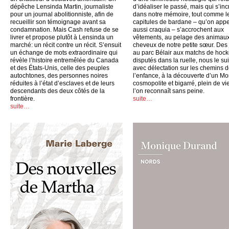
dépêche Lensinda Martin, journaliste
d’idéaliser le passé, mais qui s’inc
pour un journal abolitionniste, afin de
dans notre mémoire, tout comme l
recueillir son témoignage avant sa
capitules de bardane – qu’on appe
condamnation. Mais Cash refuse de se
aussi craquia – s’accrochent aux
livrer et propose plutôt à Lensinda un
vêtements, au pelage des animaux
marché: un récit contre un récit. S’ensuit
cheveux de notre petite sœur. Des
un échange de mots extraordinaire qui
au parc Bélair aux matchs de hoc
révèle l’histoire entremêlée du Canada
disputés dans la ruelle, nous le su
et des États-Unis, celle des peuples
avec délectation sur les chemins 
autochtones, des personnes noires
l’enfance, à la découverte d’un Mo
réduites à l’état d’esclaves et de leurs
cosmopolite et bigarré, plein de vi
descendants des deux côtés de la
l’on reconnaît sans peine.
frontière.
suite…
suite…