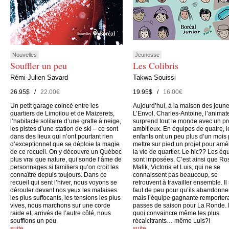
Nouvelles
Jeunesse
Souffler un peu
Les Colibris
Rémi-Julien Savard
Takwa Souissi
26.95$ /
22.00€
19.95$ /
16.00€
Un petit garage coincé entre les
Aujourd’hui, à la maison des jeun
quartiers de Limoilou et de Maizerets,
L’Envol, Charles-Antoine, l’animate
l’habitacle solitaire d’une gratte à neige,
surprend tout le monde avec un pr
les pistes d’une station de ski – ce sont
ambitieux. En équipes de quatre, l
dans des lieux qui n’ont pourtant rien
enfants ont un peu plus d’un mois
d’exceptionnel que se déploie la magie
mettre sur pied un projet pour amé
de ce recueil. On y découvre un Québec
la vie de quartier. Le hic?? Les éq
plus vrai que nature, qui sonde l’âme de
sont imposées. C’est ainsi que Ro
personnages si familiers qu’on croit les
Malik, Victoria et Luis, qui ne se
connaître depuis toujours. Dans ce
connaissent pas beaucoup, se
recueil qui sent l’hiver, nous voyons se
retrouvent à travailler ensemble. Il
dérouler devant nos yeux les malaises
faut de peu pour qu’ils abandonne
les plus suffocants, les tensions les plus
mais l’équipe gagnante remporter
vives, nous marchons sur une corde
passes de saison pour La Ronde.
raide et, arrivés de l’autre côté, nous
quoi convaincre même les plus
soufflons un peu.
récalcitrants… même Luis?!
suite…
suite…