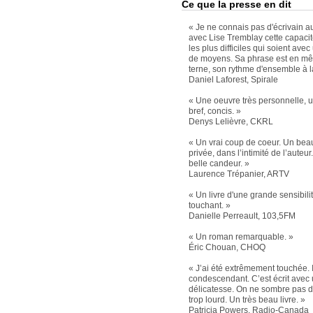
Ce que la presse en dit
« Je ne connais pas d'écrivain 
avec Lise Tremblay cette capacit
les plus difficiles qui soient a
de moyens. Sa phrase est en mê
terne, son rythme d'ensemble à la 
Daniel Laforest, Spirale
« Une oeuvre très personnelle, un
bref, concis. »
Denys Lelièvre, CKRL
« Un vrai coup de coeur. Un bea
privée, dans l’intimité de l’auteur.
belle candeur. »
Laurence Trépanier, ARTV
« Un livre d'une grande sensibili
touchant. »
Danielle Perreault, 103,5FM
« Un roman remarquable. »
Éric Chouan, CHOQ
« J’ai été extrêmement touchée. I
condescendant. C’est écrit avec 
délicatesse. On ne sombre pas 
trop lourd. Un très beau livre. »
Patricia Powers, Radio-Canada