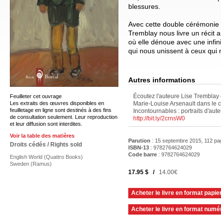
blessures.
Avec cette double cérémonie 
Tremblay nous livre un récit a
où elle dénoue avec une infini
qui nous unissent à ceux qui 
Autres informations
Écoutez l'auteure Lise Tremblay
Feuilleter cet ouvrage
Les extraits des œuvres disponibles en
Marie-Louise Arsenault dans le c
feuilletage en ligne sont destinés à des fins
Incontournables : portraits d'aut
de consultation seulement. Leur reproduction
http://bit.ly/2crnsW0
et leur diffusion sont interdites.
Voir la table des matières
Parution
: 15 septembre 2015, 112 p
Droits cédés / Rights sold
ISBN-13
: 9782764624029
Code barre
:
9782764624029
English World (Quattro Books)
Sweden (Ramus)
17.95 $ /
14.00€
Acheter le livre en format papie
Acheter le livre en format numé