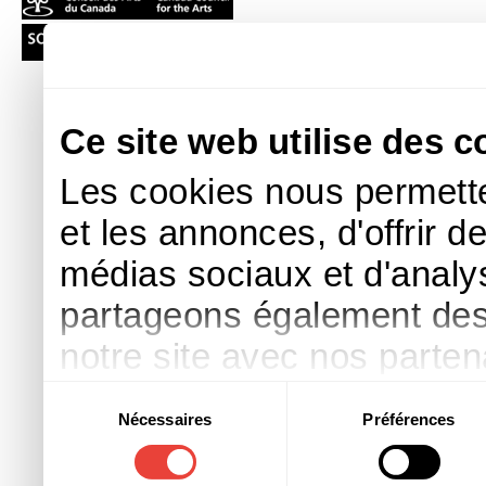
Ce site web utilise des c
Les cookies nous permette
et les annonces, d'offrir d
médias sociaux et d'analys
partageons également des i
notre site avec nos parte
publicité et d'analyse, qu
Sélection
Nécessaires
Préférences
du
d'autres informations que 
consentement
ont collectées lors de votre