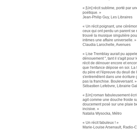
« [Un] récit sublime, porté par un
poétique. »
Jean-Philip Guy, Les Libraires
« Un récit poignant, une cérémo
ceux qui ont perdu un parent se 
trouvé la musique singulière pou
intimes une affaire universelle. »
Claudia Larochelle, Avenues
« Lise Tremblay aurait pu appeler
dénouement ", tant il s'agit pour 
récit de dénouer encore et encor
que l'enfance dépose en soi. La f
du père et l'épreuve du deuil de l
s'entremêlent dans une écriture g
pas la franchise. Bouleversant. »
Sébastien Lefebvre, Librairie Ga
« [Un] roman fabuleusement écri
agit comme une douche froide s
doucement posé sur une plaie bé
incisive. »
Natalia Wysocka, Métro
« Un récit fabuleux ! »
Marie-Louise Arsenault, Radio-