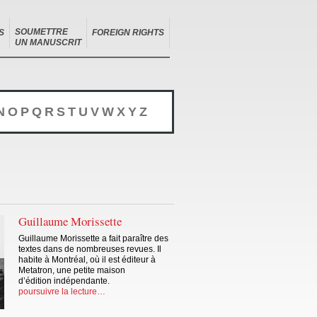
SOUMETTRE
S
FOREIGN RIGHTS
UN MANUSCRIT
N
O
P
Q
R
S
T
U
V
W
X
Y
Z
Guillaume Morissette
Guillaume Morissette a fait paraître des
textes dans de nombreuses revues. Il
habite à Montréal, où il est éditeur à
Metatron, une petite maison
d’édition indépendante.
poursuivre la lecture…