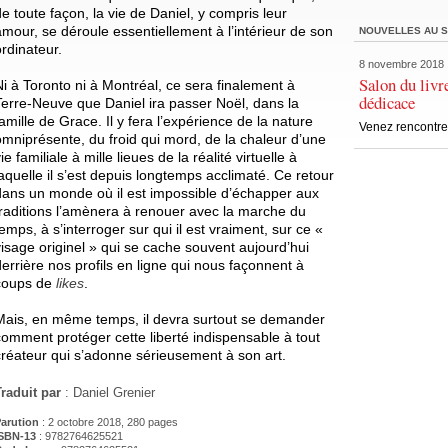
de toute façon, la vie de Daniel, y compris leur
amour, se déroule essentiellement à l’intérieur de son
NOUVELLES AU S
ordinateur.
8 novembre 2018
Salon du livr
Ni à Toronto ni à Montréal, ce sera finalement à
dédicace
Terre-Neuve que Daniel ira passer Noël, dans la
famille de Grace. Il y fera l’expérience de la nature
Venez rencontrer
omniprésente, du froid qui mord, de la chaleur d’une
ie familiale à mille lieues de la réalité virtuelle à
laquelle il s’est depuis longtemps acclimaté. Ce retour
dans un monde où il est impossible d’échapper aux
traditions l’amènera à renouer avec la marche du
emps, à s’interroger sur qui il est vraiment, sur ce «
visage originel » qui se cache souvent aujourd’hui
derrière nos profils en ligne qui nous façonnent à
coups de
likes
.
Mais, en même temps, il devra surtout se demander
comment protéger cette liberté indispensable à tout
créateur qui s’adonne sérieusement à son art.
Traduit par
: Daniel Grenier
arution
: 2 octobre 2018, 280 pages
SBN-13
: 9782764625521