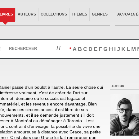
LIVRES
AUTEURS
COLLECTIONS
THÈMES
GENRES
ACTUALITÉ
//
*
A
B
C
D
E
F
G
H
I
J
K
L
M
RECHERCHER
AUTEUR
Daniel passe d’un boulot à l’autre. La seule chose qui
’intéresse vraiment, c’est de créer de l’art sur
Internet, domaine où le succès est fugace et
immatériel, et les revenus encore davantage. Bien
sûr, dans ces circonstances, il est libre de ses
mouvements, et il se demande justement s’il doit
rester à Montréal ou déménager à Toronto. Il est
donc contraint d’envisager la possibilité de vivre une
relation amoureuse à distance avec Grace, sa petite
amie. C’est alors que Grace lui fait remarquer que,