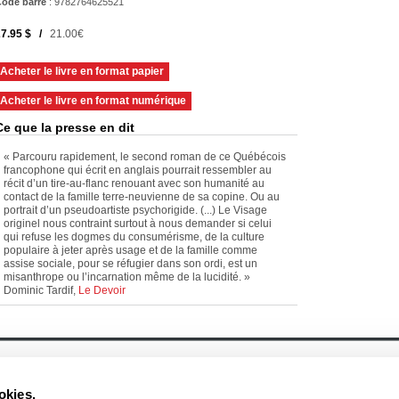
ode barre
:
9782764625521
7.95 $ /
21.00€
Acheter le livre en format papier
Acheter le livre en format numérique
Ce que la presse en dit
« Parcouru rapidement, le second roman de ce Québécois
francophone qui écrit en anglais pourrait ressembler au
récit d’un tire-au-flanc renouant avec son humanité au
contact de la famille terre-neuvienne de sa copine. Ou au
portrait d’un pseudoartiste psychorigide. (...) Le Visage
originel nous contraint surtout à nous demander si celui
qui refuse les dogmes du consumérisme, de la culture
populaire à jeter après usage et de la famille comme
assise sociale, pour se réfugier dans son ordi, est un
misanthrope ou l’incarnation même de la lucidité. »
Dominic Tardif,
Le Devoir
À propos
Actualités
Historique
Événement
okies.
Équipe
Prix et mentions