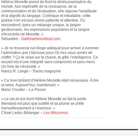
Hélène Monette prend de front la déshumanisation du
monde. Aux impératifs de la croissance, de la
communication et de l'évaluation, elle oppose l'amplitude
et la dignité du langage. Colérique et intraitable, cette
poésie n'en est pas moins patiente et attentive. S'y
rencontrent, dans un mélange unique, le jargon
gestionnaire, les expressions populaires et la langue
d'écorchée de Monette. »
Sébastien -
Gallimardmontreal.com
« Je ne trouverai nul éloge adéquat pour arriver à nommer
l’admiration que j’éprouve pour
Où irez-vous armés de
chiffre ?
Ça te visse sur ta chaise, te gifle l’intelligence. Ce
recueil est d’une intégrité sans compromis et sans merci.
Un livre de nécessité. »
Nancy R. Lange –
Traces
magazine
« Ce livre brûlant d’Hélène Monette était nécessaire. À lire
et relire. Aujourd’hui, maintenant. »
Mario Cloutier –
La Presse
« Le ras-le-bol dont Hélène Monette se fait la porte-
étendard est plus que justifié et sa plume se prête
merveilleusement à l’exercice. »
Chloé Leduc-Bélanger –
Les Méconnus