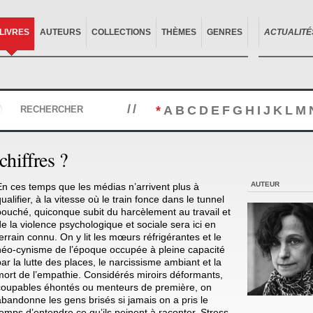
LIVRES
AUTEURS
COLLECTIONS
THÈMES
GENRES
ACTUALITÉ
//
*
A
B
C
D
E
F
G
H
I
J
K
L
M
RECHERCHER
hiffres ?
AUTEUR
En ces temps que les médias n’arrivent plus à
ualifier, à la vitesse où le train fonce dans le tunnel
bouché, quiconque subit du harcèlement au travail et
de la violence psychologique et sociale sera ici en
terrain connu. On y lit les mœurs réfrigérantes et le
néo-cynisme de l’époque occupée à pleine capacité
par la lutte des places, le narcissisme ambiant et la
mort de l’empathie. Considérés miroirs déformants,
coupables éhontés ou menteurs de première, on
abandonne les gens brisés si jamais on a pris le
temps d’entendre ce qu’ils peinent à raconter. Stress