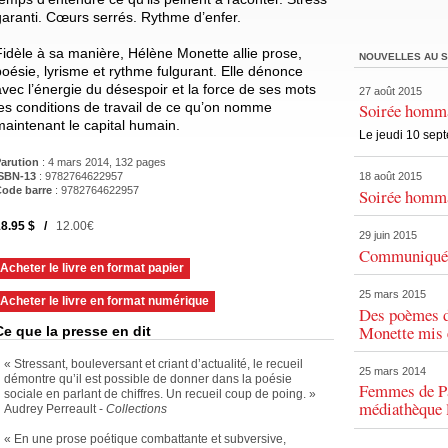
garanti. Cœurs serrés. Rythme d’enfer.
Fidèle à sa manière, Hélène Monette allie prose,
NOUVELLES AU S
poésie, lyrisme et rythme fulgurant. Elle dénonce
avec l’énergie du désespoir et la force de ses mots
27 août 2015
les conditions de travail de ce qu’on nomme
Soirée homm
maintenant le capital humain.
Le jeudi 10 sep
arution
: 4 mars 2014, 132 pages
SBN-13
: 9782764622957
18 août 2015
ode barre
:
9782764622957
Soirée homm
8.95 $ /
12.00€
29 juin 2015
Communiqué 
Acheter le livre en format papier
25 mars 2015
Acheter le livre en format numérique
Des poèmes d
Monette mis 
Ce que la presse en dit
« Stressant, bouleversant et criant d’actualité, le recueil
25 mars 2014
démontre qu’il est possible de donner dans la poésie
Femmes de Par
sociale en parlant de chiffres. Un recueil coup de poing. »
médiathèque l
Audrey Perreault -
Collections
« En une prose poétique combattante et subversive,