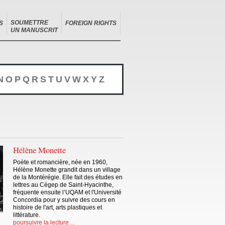
SOUMETTRE
S
FOREIGN RIGHTS
UN MANUSCRIT
N
O
P
Q
R
S
T
U
V
W
X
Y
Z
Hélène Monette
Poète et romancière, née en 1960,
Hélène Monette grandit dans un village
de la Montérégie. Elle fait des études en
lettres au Cégep de Saint-Hyacinthe,
fréquente ensuite l’UQAM et l'Université
Concordia pour y suivre des cours en
histoire de l'art, arts plastiques et
littérature.
poursuivre la lecture…