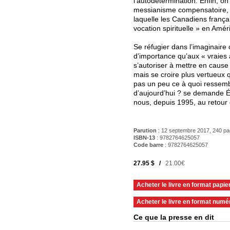
l’autodétermination. Enfin, on
messianisme compensatoire, 
laquelle les Canadiens françai
vocation spirituelle » en Amér
Se réfugier dans l’imaginaire
d’importance qu’aux « vraies 
s’autoriser à mettre en cause 
mais se croire plus vertueux q
pas un peu ce à quoi ressem
d’aujourd’hui ? se demande É
nous, depuis 1995, au retour 
Parution
: 12 septembre 2017, 240 p
ISBN-13
: 9782764625057
Code barre
:
9782764625057
27.95 $ /
21.00€
Acheter le livre en format papie
Acheter le livre en format numé
Ce que la presse en dit