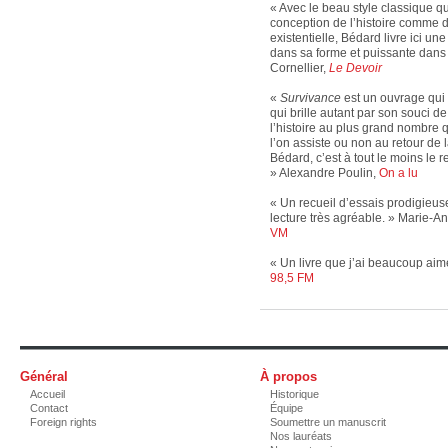
« Avec le beau style classique qu
conception de l’histoire comme d
existentielle, Bédard livre ici u
dans sa forme et puissante dans
Cornellier,
Le Devoir
«
Survivance
est un ouvrage qui
qui brille autant par son souci d
l’histoire au plus grand nombre 
l’on assiste ou non au retour de 
Bédard, c’est à tout le moins le re
» Alexandre Poulin,
On a lu
« Un recueil d’essais prodigieuse
lecture très agréable. » Marie-
VM
« Un livre que j’ai beaucoup aimé
98,5 FM
Général
À propos
Accueil
Historique
Contact
Équipe
Foreign rights
Soumettre un manuscrit
Nos lauréats