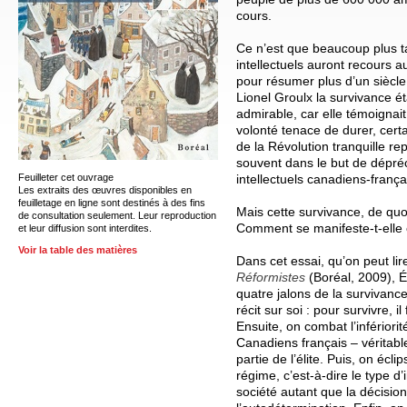
cours.
Ce n’est que beaucoup plus ta
intellectuels auront recours 
pour résumer plus d’un siècle 
Lionel Groulx la survivance éta
admirable, car elle témoignai
volonté tenace de durer, certa
de la Révolution tranquille re
souvent dans le but de dépréci
Feuilleter cet ouvrage
intellectuels canadiens-frança
Les extraits des œuvres disponibles en
feuilletage en ligne sont destinés à des fins
Mais cette survivance, de quoi 
de consultation seulement. Leur reproduction
Comment se manifeste-t-ell
et leur diffusion sont interdites.
Voir la table des matières
Dans cet essai, qu’on peut l
Réformistes
(Boréal, 2009), 
quatre jalons de la survivanc
récit sur soi : pour survivre, il 
Ensuite, on combat l’inférior
Canadiens français – véritab
partie de l’élite. Puis, on écli
régime, c’est-à-dire le type d’i
société autant que la décision