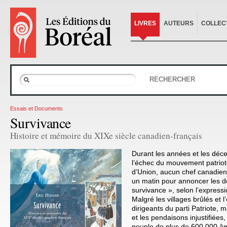
LIVRES
AUTEURS
COLLEC
RECHERCHER
Essais et Documents
Survivance
Histoire et mémoire du XIXe siècle canadien-français
Durant les années et les déce
l’échec du mouvement patriote
d’Union, aucun chef canadien-
un matin pour annoncer les dé
survivance », selon l’expres
Malgré les villages brûlés et l
dirigeants du parti Patriote, 
et les pendaisons injustifiées,
peuple de plus de 600 000 â