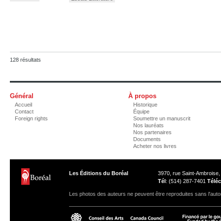
128 résultats
Général
À propos
Accueil
Historique
Contact
Équipe
Foreign rights
Soumettre un manuscrit
Nos lauréats
Nos partenaires
Documents
Acheter nos livres
Les Éditions du Boréal
3970, rue Saint-Ambroise
Tél
: (514) 287-7401
Téléc
Les photos des auteurs ne peuvent être reproduites sans l'autor