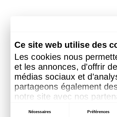
Ce site web utilise des c
Les cookies nous permette
et les annonces, d'offrir d
médias sociaux et d'analys
partageons également des i
notre site avec nos parte
publicité et d'analyse, qu
Sélection
Nécessaires
Préférences
du
d'autres informations que 