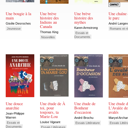
Une bougie à la
Une brève
Une brève
Une chaîne
main
histoire des
histoire des
le parc
Indiens au
mythes
Gisèle Desroches
André Langev
Canada
Karen Armstrong
Jeunesse
Romans et ré
Thomas King
Essais et
Documents
Nouvelles
Une douce
Une étude de À
Une étude de
Une étude d
anarchie
toi, pour
Bonheur
L'Avalée de
toujours, ta
d'occasion
avalés
Jean-Philippe
Marie-Lou
Warren
André Brochu
Maryel Archa
Louise Vigeant
Essais et
Essais Littérature
Essais Littér
Documents
Essais Littérature