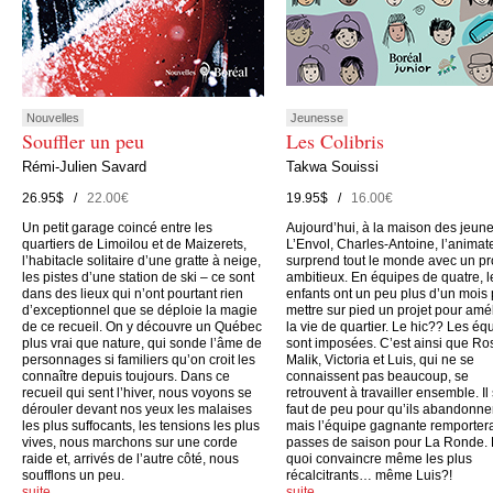
Nouvelles
Jeunesse
Souffler un peu
Les Colibris
Rémi-Julien Savard
Takwa Souissi
26.95$ /
22.00€
19.95$ /
16.00€
Un petit garage coincé entre les
Aujourd’hui, à la maison des jeun
quartiers de Limoilou et de Maizerets,
L’Envol, Charles-Antoine, l’animate
l’habitacle solitaire d’une gratte à neige,
surprend tout le monde avec un pr
les pistes d’une station de ski – ce sont
ambitieux. En équipes de quatre, l
dans des lieux qui n’ont pourtant rien
enfants ont un peu plus d’un mois
d’exceptionnel que se déploie la magie
mettre sur pied un projet pour amé
de ce recueil. On y découvre un Québec
la vie de quartier. Le hic?? Les éq
plus vrai que nature, qui sonde l’âme de
sont imposées. C’est ainsi que Ro
personnages si familiers qu’on croit les
Malik, Victoria et Luis, qui ne se
connaître depuis toujours. Dans ce
connaissent pas beaucoup, se
recueil qui sent l’hiver, nous voyons se
retrouvent à travailler ensemble. Il
dérouler devant nos yeux les malaises
faut de peu pour qu’ils abandonne
les plus suffocants, les tensions les plus
mais l’équipe gagnante remporter
vives, nous marchons sur une corde
passes de saison pour La Ronde.
raide et, arrivés de l’autre côté, nous
quoi convaincre même les plus
soufflons un peu.
récalcitrants… même Luis?!
suite…
suite…