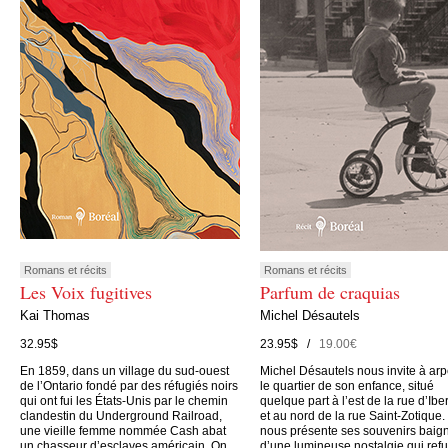
Romans et récits
Romans et récits
Les Voix fugitives
Parfum de craquias
Kai Thomas
Michel Désautels
32.95$
23.95$ /
19.00€
En 1859, dans un village du sud-ouest
Michel Désautels nous invite à arp
de l’Ontario fondé par des réfugiés noirs
le quartier de son enfance, situé
qui ont fui les États-Unis par le chemin
quelque part à l’est de la rue d’Iber
clandestin du Underground Railroad,
et au nord de la rue Saint-Zotique. 
une vieille femme nommée Cash abat
nous présente ses souvenirs baig
un chasseur d’esclaves américain. On
d’une lumineuse nostalgie qui ref