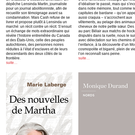
dépêche Lensinda Martin, journaliste
d’idéaliser le passé, mais qui s’inc
pour un journal abolitionniste, afin de
dans notre mémoire, tout comme l
recueillir son témoignage avant sa
capitules de bardane – qu’on appe
condamnation. Mais Cash refuse de se
aussi craquia – s’accrochent aux
livrer et propose plutôt à Lensinda un
vêtements, au pelage des animaux
marché: un récit contre un récit. S’ensuit
cheveux de notre petite sœur. Des
un échange de mots extraordinaire qui
au parc Bélair aux matchs de hoc
révèle l’histoire entremêlée du Canada
disputés dans la ruelle, nous le su
et des États-Unis, celle des peuples
avec délectation sur les chemins 
autochtones, des personnes noires
l’enfance, à la découverte d’un Mo
réduites à l’état d’esclaves et de leurs
cosmopolite et bigarré, plein de vi
descendants des deux côtés de la
l’on reconnaît sans peine.
frontière.
suite…
suite…