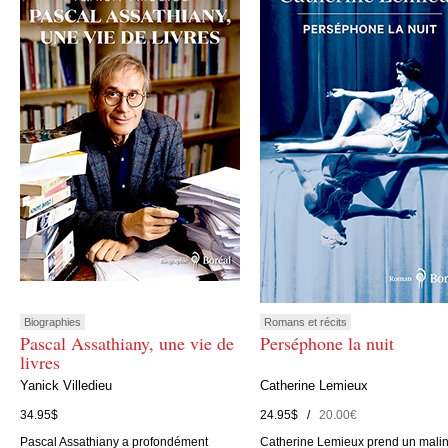
Biographies
Romans et récits
Pascal Assathiany, une vie de
Perséphone la nuit
livres
Yanick Villedieu
Catherine Lemieux
34.95$
24.95$ /
20.00€
Pascal Assathiany a profondément
Catherine Lemieux prend un mali