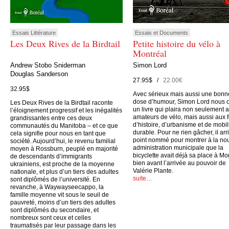
Essais Littérature
Essais et Documents
Les Deux Rives de la Birdtail
Petite histoire du vélo à
Montréal
Andrew Stobo Sniderman
Simon Lord
Douglas Sanderson
27.95$ /
22.00€
32.95$
Avec sérieux mais aussi une bonn
dose d’humour, Simon Lord nous o
Les Deux Rives de la Birdtail raconte
un livre qui plaira non seulement 
l’éloignement progressif et les inégalités
amateurs de vélo, mais aussi aux 
grandissantes entre ces deux
d’histoire, d’urbanisme et de mobil
communautés du Manitoba – et ce que
durable. Pour ne rien gâcher, il arr
cela signifie pour nous en tant que
point nommé pour montrer à la no
société. Aujourd’hui, le revenu familial
administration municipale que la
moyen à Rossburn, peuplé en majorité
bicyclette avait déjà sa place à Mo
de descendants d’immigrants
bien avant l’arrivée au pouvoir de
ukrainiens, est proche de la moyenne
Valérie Plante.
nationale, et plus d’un tiers des adultes
suite…
sont diplômés de l’université. En
revanche, à Waywayseecappo, la
famille moyenne vit sous le seuil de
pauvreté, moins d’un tiers des adultes
sont diplômés du secondaire, et
nombreux sont ceux et celles
traumatisés par leur passage dans les