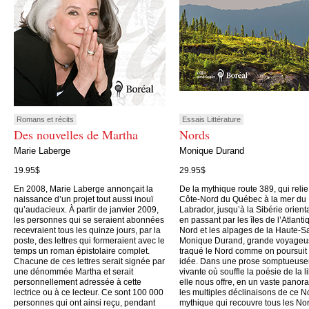
Romans et récits
Essais Littérature
Des nouvelles de Martha
Nords
Marie Laberge
Monique Durand
19.95$
29.95$
En 2008, Marie Laberge annonçait la
De la mythique route 389, qui relie
naissance d’un projet tout aussi inouï
Côte-Nord du Québec à la mer du
qu’audacieux. À partir de janvier 2009,
Labrador, jusqu’à la Sibérie orient
les personnes qui se seraient abonnées
en passant par les îles de l’Atlanti
recevraient tous les quinze jours, par la
Nord et les alpages de la Haute-S
poste, des lettres qui formeraient avec le
Monique Durand, grande voyageu
temps un roman épistolaire complet.
traqué le Nord comme on poursuit
Chacune de ces lettres serait signée par
idée. Dans une prose somptueus
une dénommée Martha et serait
vivante où souffle la poésie de la li
personnellement adressée à cette
elle nous offre, en un vaste panor
lectrice ou à ce lecteur. Ce sont 100 000
les multiples déclinaisons de ce N
personnes qui ont ainsi reçu, pendant
mythique qui recouvre tous les No