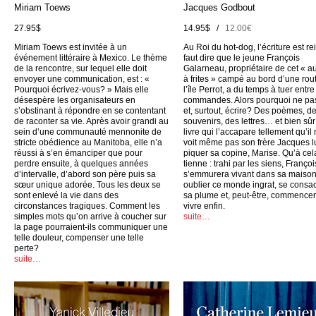
Miriam Toews
Jacques Godbout
27.95$
14.95$ /
12.00€
Miriam Toews est invitée à un
Au Roi du hot-dog, l’écriture est rei
événement littéraire à Mexico. Le thème
faut dire que le jeune François
de la rencontre, sur lequel elle doit
Galarneau, propriétaire de cet « a
envoyer une communication, est : «
à frites » campé au bord d’une rou
Pourquoi écrivez-vous? » Mais elle
l’île Perrot, a du temps à tuer entr
désespère les organisateurs en
commandes. Alors pourquoi ne pas
s’obstinant à répondre en se contentant
et, surtout, écrire? Des poèmes, d
de raconter sa vie. Après avoir grandi au
souvenirs, des lettres… et bien sûr
sein d’une communauté mennonite de
livre qui l’accapare tellement qu’il
stricte obédience au Manitoba, elle n’a
voit même pas son frère Jacques l
réussi à s’en émanciper que pour
piquer sa copine, Marise. Qu’à cel
perdre ensuite, à quelques années
tienne : trahi par les siens, Françoi
d’intervalle, d’abord son père puis sa
s’emmurera vivant dans sa maison
sœur unique adorée. Tous les deux se
oublier ce monde ingrat, se consac
sont enlevé la vie dans des
sa plume et, peut-être, commencer
circonstances tragiques. Comment les
vivre enfin.
simples mots qu’on arrive à coucher sur
suite…
la page pourraient-ils communiquer une
telle douleur, compenser une telle
perte?
suite…