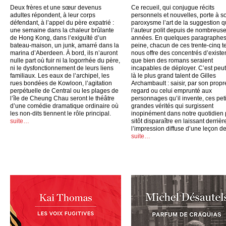
Deux frères et une sœur devenus
Ce recueil, qui conjugue récits
adultes répondent, à leur corps
personnels et nouvelles, porte à s
défendant, à l’appel du père expatrié :
paroxysme l’art de la suggestion 
une semaine dans la chaleur brûlante
l’auteur polit depuis de nombreus
de Hong Kong, dans l’exiguïté d’un
années. En quelques paragraphes
bateau-maison, un junk, amarré dans la
peine, chacun de ces trente-cinq t
marina d’Aberdeen. À bord, ils n’auront
nous offre des concentrés d’exist
nulle part où fuir ni la logorrhée du père,
que bien des romans seraient
ni le dysfonctionnement de leurs liens
incapables de déployer. C’est peut
familiaux. Les eaux de l’archipel, les
là le plus grand talent de Gilles
rues bondées de Kowloon, l’agitation
Archambault : saisir, par son propr
perpétuelle de Central ou les plages de
regard ou celui emprunté aux
l’île de Cheung Chau seront le théâtre
personnages qu’il invente, ces peti
d’une comédie dramatique ordinaire où
grandes vérités qui surgissent
les non-dits tiennent le rôle principal.
inopinément dans notre quotidien
suite…
sitôt disparaître en laissant derrièr
l’impression diffuse d’une leçon de
suite…