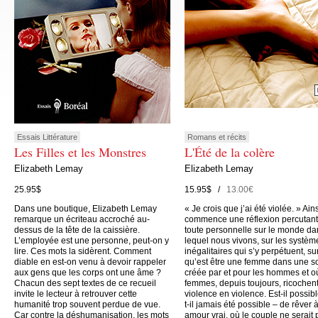
Essais Littérature
Romans et récits
Les Filles et les Monstres
L'Été de la colère
Elizabeth Lemay
Elizabeth Lemay
25.95$
15.95$ /
13.00€
Dans une boutique, Elizabeth Lemay
« Je crois que j’ai été violée. » Ain
remarque un écriteau accroché au-
commence une réflexion percutant
dessus de la tête de la caissière.
toute personnelle sur le monde da
L’employée est une personne, peut-on y
lequel nous vivons, sur les systèm
lire. Ces mots la sidèrent. Comment
inégalitaires qui s’y perpétuent, su
diable en est-on venu à devoir rappeler
qu’est être une femme dans une s
aux gens que les corps ont une âme ?
créée par et pour les hommes et o
Chacun des sept textes de ce recueil
femmes, depuis toujours, ricochen
invite le lecteur à retrouver cette
violence en violence. Est-il possibl
humanité trop souvent perdue de vue.
t-il jamais été possible – de rêver 
Car contre la déshumanisation, les mots
amour vrai, où le couple ne serait 