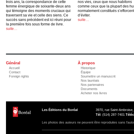
trois ans, la correspondance de cette
nos vies, ceux que nous habitons
femme énergique de soixante-deux ans
comme ceux que la plupart des h
qui témoigne des moments cruciaux qui
normalement constitués s’efforcen
traversent sa vie et celle des siens. Ce
d’éviter.
succès sans précédent est ici réuni pour
suite…
la première fois sous forme de livre.
suite…
Général
À propos
Accueil
Historique
Contact
Équipe
Foreign rights
Soumettre un manuscrit
Nos lauréats
Nos partenaires
Documents
Acheter nos livres
Les Éditions du Boréal
3970, rue Saint-Ambroise
Tél
: (514) 287-7401
Téléc
Les photos des auteurs ne peuvent être reproduites sans l'autor