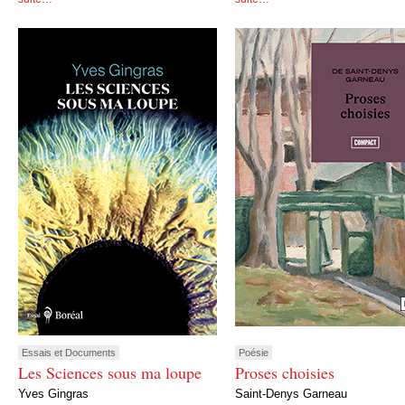
Essais et Documents
Poésie
Les Sciences sous ma loupe
Proses choisies
Yves Gingras
Saint-Denys Garneau