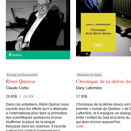
Essais et Documents
Romans et récits
Rémi Quirion
Chronique de la dérive d
Claude Corbo
Dany Laferrière
29.95$ /
24.00€
17.95$
Dans ces entretiens, Rémi Quirion nous
Chronique de la dérive douce est 
raconte tous les efforts qu’il a déployés
premier « roman du Québec » de 
à l’international pour faire la promotion
Laferrière, et il inaugure un dialog
des scientifiques québécois et pour
entre l’enfant du Sud et la terre du
réaffirmer la place de la langue
qui dure encore aujourd’hui.
française dans les sciences. Il raconte
suite…
surtout son combat incessant pour