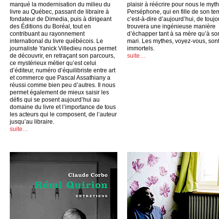
marqué la modernisation du milieu du
plaisir à réécrire pour nous le myt
livre au Québec, passant de libraire à
Perséphone, qui en fille de son te
fondateur de Dimedia, puis à dirigeant
c’est-à-dire d’aujourd’hui, de toujo
des Éditions du Boréal, tout en
trouvera une ingénieuse manière
contribuant au rayonnement
d’échapper tant à sa mère qu’à so
international du livre québécois. Le
mari. Les mythes, voyez-vous, son
journaliste Yanick Villedieu nous permet
immortels.
de découvrir, en retraçant son parcours,
suite…
ce mystérieux métier qu’est celui
d’éditeur, numéro d’équilibriste entre art
et commerce que Pascal Assathiany a
réussi comme bien peu d’autres. Il nous
permet également de mieux saisir les
défis qui se posent aujourd’hui au
domaine du livre et l’importance de tous
les acteurs qui le composent, de l’auteur
jusqu’au libraire.
suite…