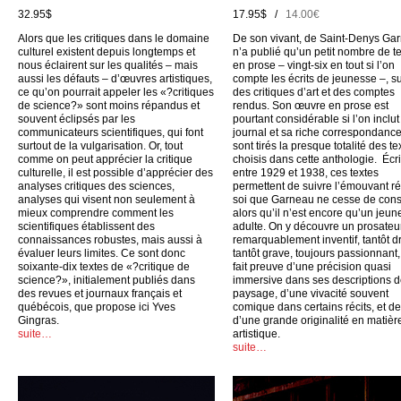
32.95$
17.95$ /
14.00€
Alors que les critiques dans le domaine
De son vivant, de Saint-Denys Ga
culturel existent depuis longtemps et
n’a publié qu’un petit nombre de t
nous éclairent sur les qualités – mais
en prose – vingt-six en tout si l’on
aussi les défauts – d’œuvres artistiques,
compte les écrits de jeunesse –, su
ce qu’on pourrait appeler les «?critiques
des critiques d’art et des comptes
de science?» sont moins répandus et
rendus. Son œuvre en prose est
souvent éclipsés par les
pourtant considérable si l’on inclu
communicateurs scientifiques, qui font
journal et sa riche correspondance
surtout de la vulgarisation. Or, tout
sont tirés la presque totalité des te
comme on peut apprécier la critique
choisis dans cette anthologie. Écri
culturelle, il est possible d’apprécier des
entre 1929 et 1938, ces textes
analyses critiques des sciences,
permettent de suivre l’émouvant ré
analyses qui visent non seulement à
soi que Garneau ne cesse de cons
mieux comprendre comment les
alors qu’il n’est encore qu’un jeun
scientifiques établissent des
adulte. On y découvre un prosateu
connaissances robustes, mais aussi à
remarquablement inventif, tantôt dr
évaluer leurs limites. Ce sont donc
tantôt grave, toujours passionnant,
soixante-dix textes de «?critique de
fait preuve d’une précision quasi
science?», initialement publiés dans
immersive dans ses descriptions 
des revues et journaux français et
paysage, d’une vivacité souvent
québécois, que propose ici Yves
comique dans certains récits, et d
Gingras.
d’une grande originalité en matièr
suite…
artistique.
suite…